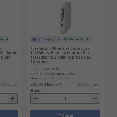
World
W magazynie
RS Better World
y
Przełącznik Ethernet 5-portowy
0D, Dymo
1000Mbps, Phoenix Contact Bez
, Dymo
zarządzania Zasilanie przez sieć
Ethernet
Nr art. RS
220-5635
Nr części producenta
1085254
Suma częściowa (1 sztuka)
723,58 zł
44 zł/sztuka
(bez VAT)
723,58 zł/sztuka
Ilość
Dodaj