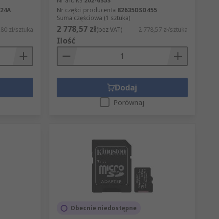
Nr art. RS
202-6353
24A
Nr części producenta
82635DSD455
Suma częściowa (1 sztuka)
2 778,57 zł
80 zł/sztuka
(bez VAT)
2 778,57 zł/sztuka
Ilość
Dodaj
Porównaj
Obecnie niedostępne