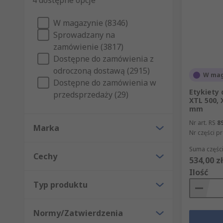
4 dostępne opcje
W magazynie (8346)
Sprowadzany na
zamówienie (3817)
Dostępne do zamówienia z
odroczoną dostawą (2915)
W mag
Dostępne do zamówienia w
Etykiety 
przedsprzedaży (29)
XTL 500,
mm
Nr art. RS
8
Marka
Nr części p
Suma części
Cechy
534,00 zł
Ilość
Typ produktu
Normy/Zatwierdzenia