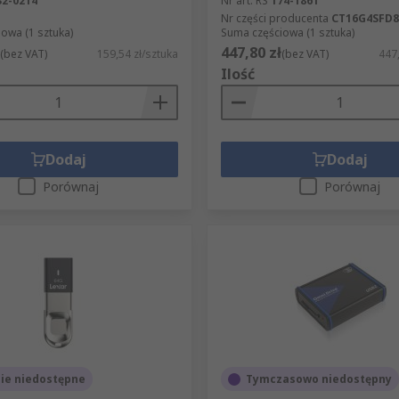
32-0214
Nr art. RS
174-1861
Nr części producenta
CT16G4SFD8
owa (1 sztuka)
Suma częściowa (1 sztuka)
447,80 zł
(bez VAT)
159,54 zł/sztuka
(bez VAT)
447,
Ilość
Dodaj
Dodaj
Porównaj
Porównaj
ie niedostępne
Tymczasowo niedostępny