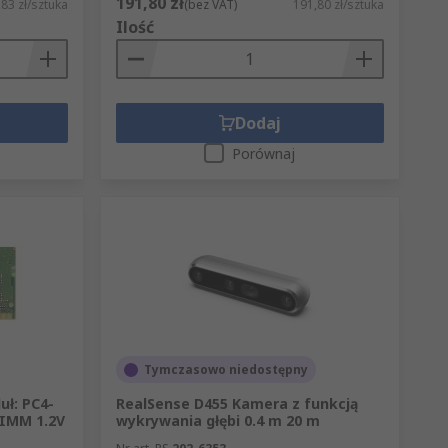
191,80 zł
,83 zł/sztuka
(bez VAT)
191,80 zł/sztuka
Ilość
Dodaj
Porównaj
Tymczasowo niedostępny
uł: PC4-
RealSense D455 Kamera z funkcją
DIMM 1.2V
wykrywania głębi 0.4 m 20 m