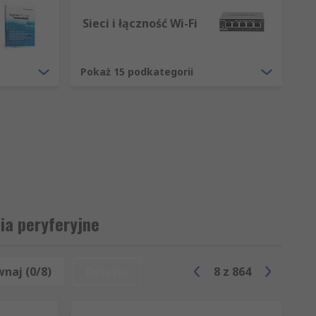
Sieci i łączność Wi-Fi
Pokaż 15 podkategorii
ia peryferyjne
naj (0/8)
Resetuj
8
z
864