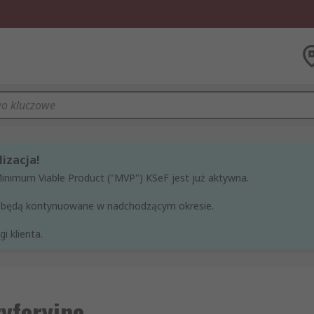
izacja!
Minimum Viable Product ("MVP") KSeF jest już aktywna.
ne będą kontynuowane w nadchodzącym okresie.
i klienta.
yferyjne