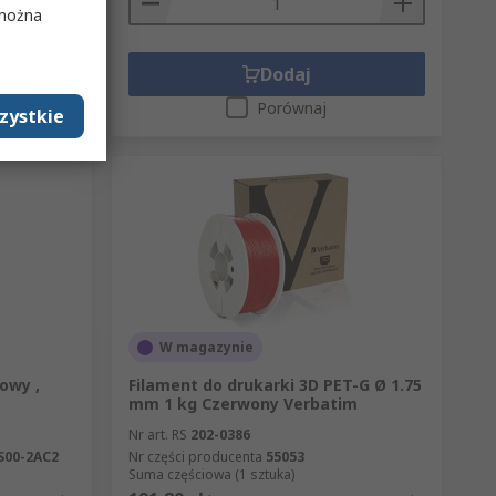
 można
Dodaj
Porównaj
zystkie
W magazynie
owy ,
Filament do drukarki 3D PET-G Ø 1.75
mm 1 kg Czerwony Verbatim
Nr art. RS
202-0386
S00-2AC2
Nr części producenta
55053
Suma częściowa (1 sztuka)