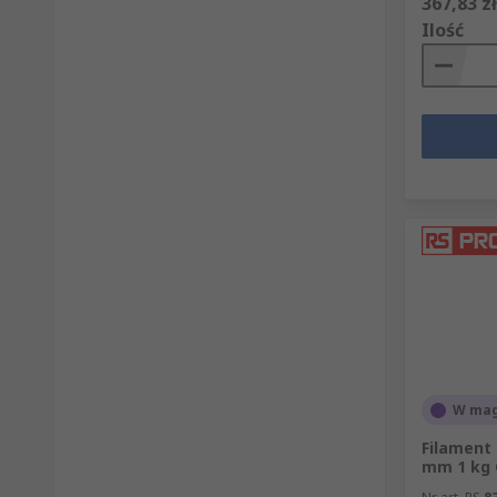
367,83 zł
Ilość
W mag
Filament 
mm 1 kg 