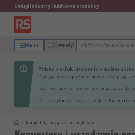
Usługi
Industry Hub
Nowe produkty
Menu
MPN
Polska – e-fakturowanie – ważna aktual
Z przyjemnością potwierdzamy, że integracja z 
Dalsze ulepszenia i działania wzbogacające da
W razie pytań prosimy o kontakt z działem obsług
/
Komputery i urządzenia peryferyjne
Komputery i urządzenia per