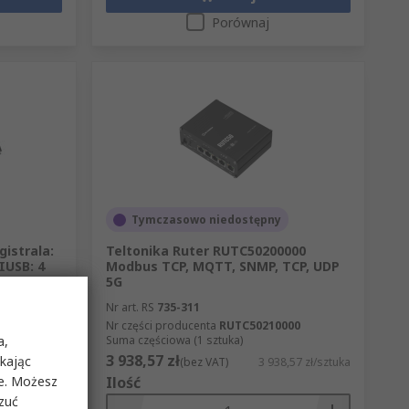
Porównaj
Tymczasowo niedostępny
istrala:
Teltonika Ruter RUTC50200000
IUSB: 4
Modbus TCP, MQTT, SNMP, TCP, UDP
5G
Nr art. RS
735-311
Nr części producenta
RUTC50210000
a,
Suma częściowa (1 sztuka)
3 938,57 zł
ikając
36 zł/sztuka
(bez VAT)
3 938,57 zł/sztuka
ie. Możesz
Ilość
rzuć