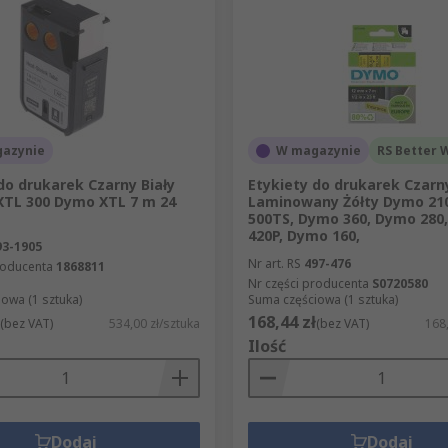
azynie
W magazynie
RS Better 
do drukarek Czarny Biały
Etykiety do drukarek Czarn
 XTL 300 Dymo XTL 7 m 24
Laminowany Żółty Dymo 21
500TS, Dymo 360, Dymo 280
420P, Dymo 160,
93-1905
Nr art. RS
497-476
roducenta
1868811
Nr części producenta
S0720580
owa (1 sztuka)
Suma częściowa (1 sztuka)
168,44 zł
(bez VAT)
534,00 zł/sztuka
(bez VAT)
168,
Ilość
Dodaj
Dodaj