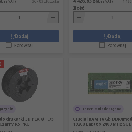
4 426,83 zł
(bez VAT)
367,83 zł/sztuka
(bez VAT)
4 426
Ilość
Dodaj
Dodaj
Porównaj
Porównaj
azynie
Obecnie niedostępne
do drukarki 3D PLA Ø 1.75
Crucial RAM 16 Gb DDR4mod
Czarny RS PRO
19200 Laptop 2400 MHz SO