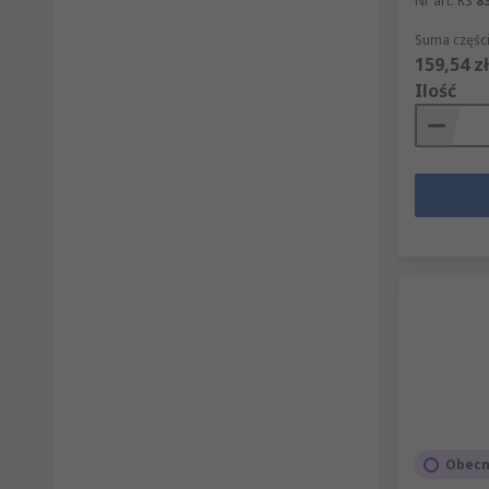
Nr art. RS
8
Suma części
159,54 zł
Ilość
Obecn