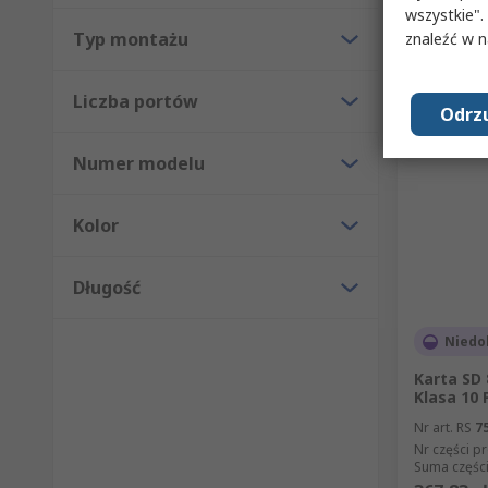
wszystkie".
Typ montażu
znaleźć w 
Liczba portów
Odrzu
Numer modelu
Kolor
Długość
Niedo
Karta SD
Klasa 10 
Nr art. RS
7
Nr części p
Suma części