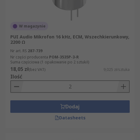
W magazynie
PUI Audio Mikrofon 16 kHz, ECM, Wszechkierunkowy,
2200 Ω
Nr art. RS
287-739
Nr części producenta
POM-3535P-3-R
Suma częściowa (1 opakowanie po 2 sztuk/i)
18,05 zł
(bez VAT)
9,025 zł/sztuka
Ilość
Dodaj
Datasheets