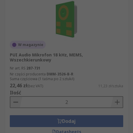
W magazynie
PUI Audio Mikrofon 18 kHz, MEMS,
Wszechkierunkowy
Nr art. RS
287-731
Nr części producenta
DMM-3526-B-R
Suma częściowa (1 taśma po 2 sztuk/i)
22,46 zł
(bez VAT)
11,23 zł/sztuka
Ilość
Dodaj
Datasheets