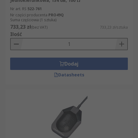
Jednokierunkowa, 134 dB, 100 Ω
Nr art. RS
522-761
Nr części producenta
PRO49Q
Suma częściowa (1 sztuka)
733,23 zł
(bez VAT)
733,23 zł/sztuka
Ilość
Dodaj
Datasheets