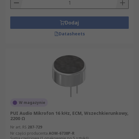
Dodaj
Datasheets
W magazynie
PUI Audio Mikrofon 16 kHz, ECM, Wszechkierunkowy,
2200 Ω
Nr art. RS
287-729
Nr części producenta
AOM-6738P-R
Suma częściowa (1 opakowanie po 5 sztuk/i)