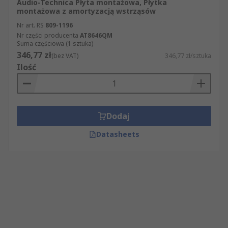
Audio-Technica Płyta montażowa, Płytka
montażowa z amortyzacją wstrząsów
Nr art. RS
809-1196
Nr części producenta
AT8646QM
Suma częściowa (1 sztuka)
346,77 zł
(bez VAT)
346,77 zł/sztuka
Ilość
Dodaj
Datasheets