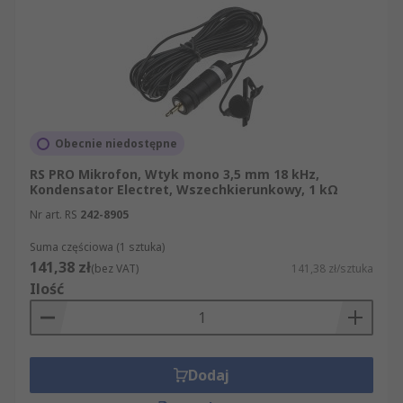
sposób błyskawiczny i profesjonalny. Naszym
Klientom oferujemy ekspresową przesyłkę tych
produktów z kategorii Mikrofony giętkie, które
dostępne są w magazynach w chwili składania
zamówienia. Dokładamy wszelkich starań, by
oferowane przez nas artykuły z kategorii
Mikrofony giętkie miały najwyższą jakość i
Obecnie niedostępne
spełniały wszystkie standardy bezpieczeństwa.
Udostępniamy dokładne dane techniczne na
RS PRO Mikrofon, Wtyk mono 3,5 mm 18 kHz,
Kondensator Electret, Wszechkierunkowy, 1 kΩ
temat wszystkich produktów z sekcji Mikrofony i
Nr art. RS
242-8905
słuchawki, tak by przed zakupem mogli Państwo
sprawdzić, czy konkretny artykuł spełnia Państwa
Suma częściowa (1 sztuka)
oczekiwania.
141,38 zł
(bez VAT)
141,38 zł/sztuka
Ilość
Dodaj