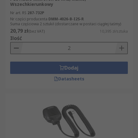
Wszechkierunkowy
Nr art. RS
287-732P
Nr części producenta
DMM-4026-B-I2S-R
Suma częściowa 2 sztuk/i (dostarczane w postaci ciągłej taśmy)
20,79 zł
(bez VAT)
10,395 zł/sztuka
Ilość
Dodaj
Datasheets