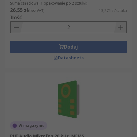
Suma częściowa (1 opakowanie po 2 sztuk/i)
26,55 zł
(bez VAT)
13,275 zł/sztuka
Ilość
Dodaj
Datasheets
W magazynie
PUI Audio Mikrofon 20 kHz, MEMS,