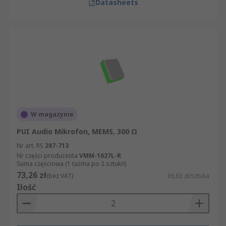
Datasheets
W magazynie
PUI Audio Mikrofon, MEMS, 300 Ω
Nr art. RS
287-713
Nr części producenta
VMM-1627L-R
Suma częściowa (1 taśma po 2 sztuk/i)
73,26 zł
(bez VAT)
36,63 zł/sztuka
Ilość