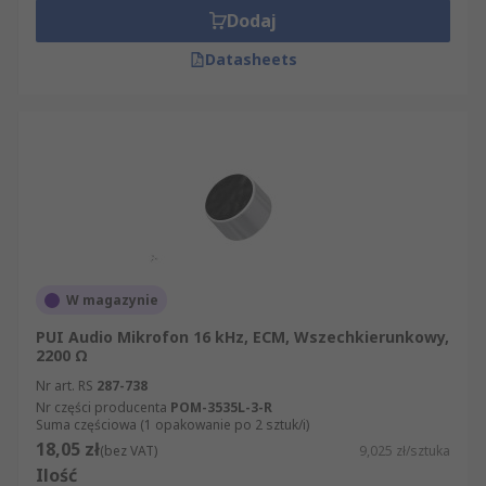
Dodaj
Datasheets
W magazynie
PUI Audio Mikrofon 16 kHz, ECM, Wszechkierunkowy,
2200 Ω
Nr art. RS
287-738
Nr części producenta
POM-3535L-3-R
Suma częściowa (1 opakowanie po 2 sztuk/i)
18,05 zł
(bez VAT)
9,025 zł/sztuka
Ilość