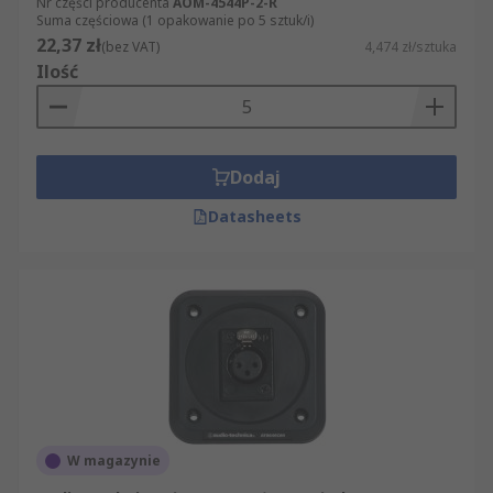
Nr części producenta
AOM-4544P-2-R
Suma częściowa (1 opakowanie po 5 sztuk/i)
22,37 zł
(bez VAT)
4,474 zł/sztuka
Ilość
Dodaj
Datasheets
W magazynie