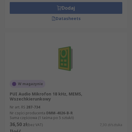
Dodaj
Datasheets
W magazynie
PUI Audio Mikrofon 18 kHz, MEMS,
Wszechkierunkowy
Nr art. RS
287-734
Nr części producenta
DMM-4026-B-R
Suma częściowa (1 taśma po 5 sztuk/i)
36,50 zł
(bez VAT)
7,30 zł/sztuka
Ilość