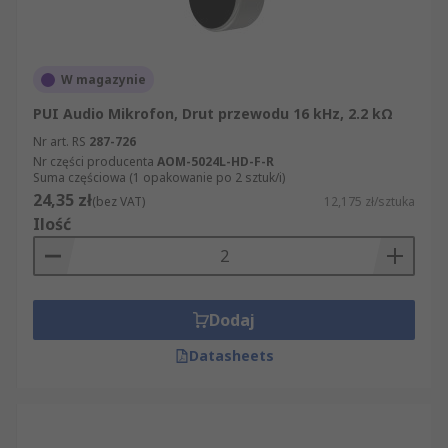
W magazynie
PUI Audio Mikrofon, Drut przewodu 16 kHz, 2.2 kΩ
Nr art. RS
287-726
Nr części producenta
AOM-5024L-HD-F-R
Suma częściowa (1 opakowanie po 2 sztuk/i)
24,35 zł
(bez VAT)
12,175 zł/sztuka
Ilość
Dodaj
Datasheets