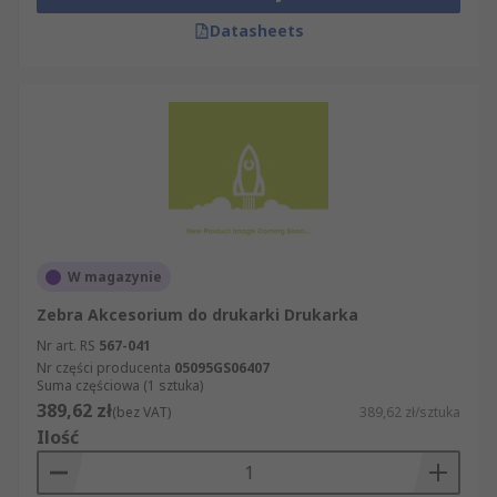
Datasheets
W magazynie
Zebra Akcesorium do drukarki Drukarka
Nr art. RS
567-041
Nr części producenta
05095GS06407
Suma częściowa (1 sztuka)
389,62 zł
(bez VAT)
389,62 zł/sztuka
Ilość