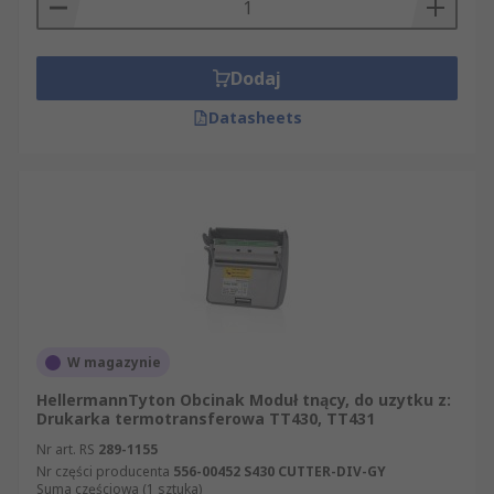
Dodaj
Datasheets
W magazynie
HellermannTyton Obcinak Moduł tnący, do uzytku z:
Drukarka termotransferowa TT430, TT431
Nr art. RS
289-1155
Nr części producenta
556-00452 S430 CUTTER-DIV-GY
Suma częściowa (1 sztuka)