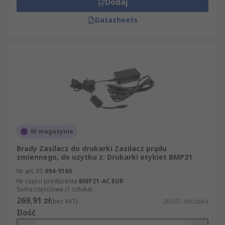
Dodaj
Datasheets
W magazynie
Brady Zasilacz do drukarki Zasilacz prądu
zmiennego, do uzytku z: Drukarki etykiet BMP21
Nr art. RS
694-9188
Nr części producenta
BMP21-AC EUR
Suma częściowa (1 sztuka)
269,91 zł
(bez VAT)
269,91 zł/sztuka
Ilość