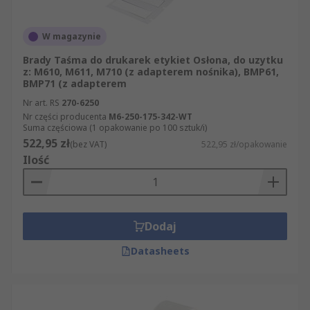
W magazynie
Brady Taśma do drukarek etykiet Osłona, do uzytku
z: M610, M611, M710 (z adapterem nośnika), BMP61,
BMP71 (z adapterem
Nr art. RS
270-6250
Nr części producenta
M6-250-175-342-WT
Suma częściowa (1 opakowanie po 100 sztuk/i)
522,95 zł
(bez VAT)
522,95 zł/opakowanie
Ilość
Dodaj
Datasheets