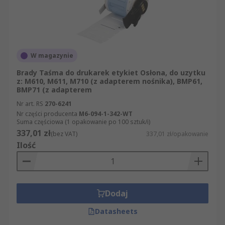
W magazynie
Brady Taśma do drukarek etykiet Osłona, do uzytku
z: M610, M611, M710 (z adapterem nośnika), BMP61,
BMP71 (z adapterem
Nr art. RS
270-6241
Nr części producenta
M6-094-1-342-WT
Suma częściowa (1 opakowanie po 100 sztuk/i)
337,01 zł
(bez VAT)
337,01 zł/opakowanie
Ilość
Dodaj
Datasheets