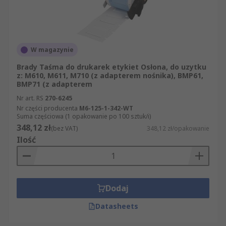
W magazynie
Brady Taśma do drukarek etykiet Osłona, do uzytku
z: M610, M611, M710 (z adapterem nośnika), BMP61,
BMP71 (z adapterem
Nr art. RS
270-6245
Nr części producenta
M6-125-1-342-WT
Suma częściowa (1 opakowanie po 100 sztuk/i)
348,12 zł
(bez VAT)
348,12 zł/opakowanie
Ilość
Dodaj
Datasheets