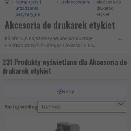
/
Komputery i
/
Etykietowanie
/
Akcesoria do
urządzenia
drukarek
peryferyjne
etykiet
Akcesoria do drukarek etykiet
RS oferuje najszerszy wybór produktów
elektronicznych z kategorii Akcesoria do
drukarek, jaki istnieje na rynku. Oferujemy
konkurencyjne ceny, uznane produkty i wysoki
231 Produkty wyświetlane dla Akcesoria do
poziom obsługi klienta, który jest głównym
drukarek etykiet
źródłem naszej dobrej reputacji. Nic więc
dziwnego, że naszą firmę uważa się za jednego z
najlepszych dystrybutorów produktów z kategorii
Filtry
Akcesoria do drukarek, Drukarki wielofunkcyjne i
Tonery. Nasza strona internetowa jest prosta w
Sortuj według
Trafność
obsłudze. Mogą Państwo zawęzić wyniki
wyszukiwania do konkretnej marki artykułów z
kategorii Akcesoria do drukarek. Mogą Państwo
sortować wyniki wyszukiwania nie tylko według