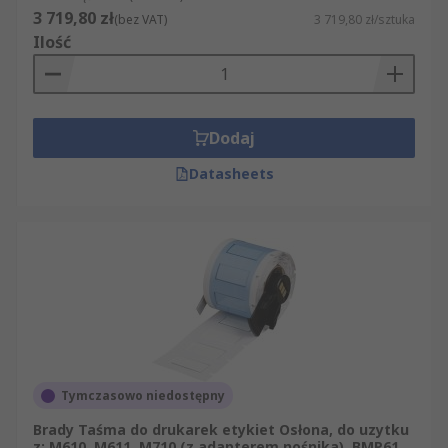
3 719,80 zł
(bez VAT)
3 719,80 zł/sztuka
Ilość
Dodaj
Datasheets
Tymczasowo niedostępny
Brady Taśma do drukarek etykiet Osłona, do uzytku
z: M610, M611, M710 (z adapterem nośnika), BMP61,