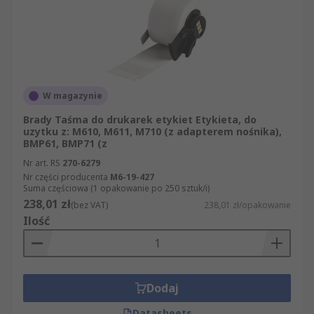
W magazynie
Brady Taśma do drukarek etykiet Etykieta, do
uzytku z: M610, M611, M710 (z adapterem nośnika),
BMP61, BMP71 (z
Nr art. RS
270-6279
Nr części producenta
M6-19-427
Suma częściowa (1 opakowanie po 250 sztuk/i)
238,01 zł
(bez VAT)
238,01 zł/opakowanie
Ilość
Dodaj
Datasheets