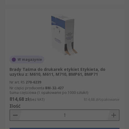
standardy bezpieczeństwa. Udostępniamy
dokładne dane techniczne na temat wszystkich
produktów z sekcji Drukarki i akcesoria, tak by
przed zakupem mogli Państwo sprawdzić, czy
konkretny artykuł spełnia Państwa oczekiwania.
W magazynie
Brady Taśma do drukarek etykiet Etykieta, do
uzytku z: M610, M611, M710, BMP61, BMP71
Nr art. RS
270-6239
Nr części producenta
BM-32-427
Suma częściowa (1 opakowanie po 1000 sztuk/i)
814,68 zł
(bez VAT)
814,68 zł/opakowanie
Ilość