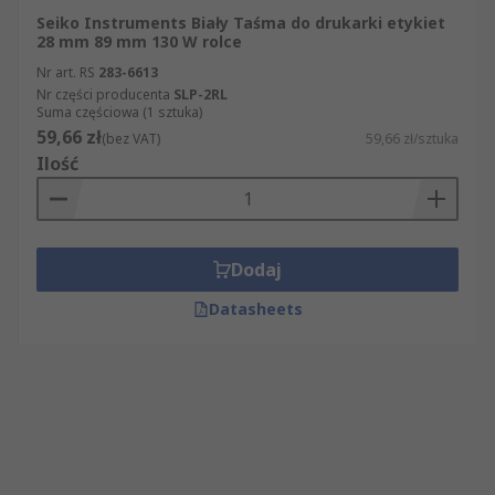
Seiko Instruments Biały Taśma do drukarki etykiet
28 mm 89 mm 130 W rolce
Nr art. RS
283-6613
Nr części producenta
SLP-2RL
Suma częściowa (1 sztuka)
59,66 zł
(bez VAT)
59,66 zł/sztuka
Ilość
Dodaj
Datasheets