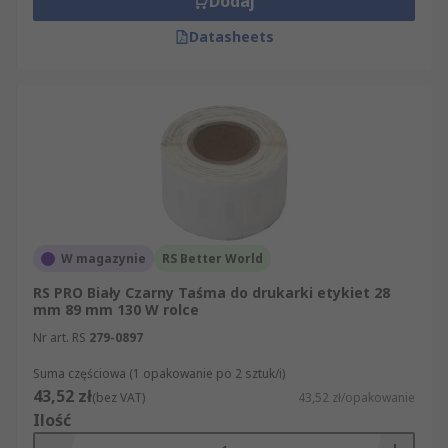
Dodaj
Datasheets
W magazynie
RS Better World
RS PRO Biały Czarny Taśma do drukarki etykiet 28
mm 89 mm 130 W rolce
Nr art. RS
279-0897
Suma częściowa (1 opakowanie po 2 sztuk/i)
43,52 zł
(bez VAT)
43,52 zł/opakowanie
Ilość