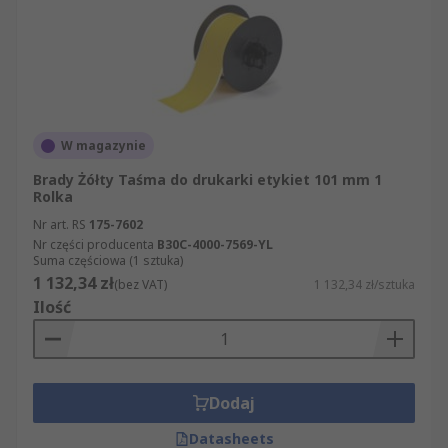
W magazynie
Brady Żółty Taśma do drukarki etykiet 101 mm 1
Rolka
Nr art. RS
175-7602
Nr części producenta
B30C-4000-7569-YL
Suma częściowa (1 sztuka)
1 132,34 zł
(bez VAT)
1 132,34 zł/sztuka
Ilość
Dodaj
Datasheets