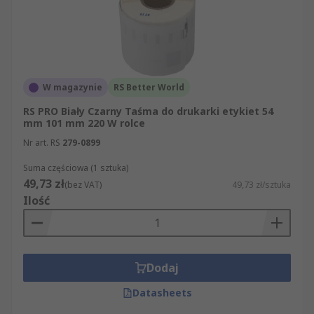
W magazynie
RS Better World
RS PRO Biały Czarny Taśma do drukarki etykiet 54
mm 101 mm 220 W rolce
Nr art. RS
279-0899
Suma częściowa (1 sztuka)
49,73 zł
(bez VAT)
49,73 zł/sztuka
Ilość
Dodaj
Datasheets