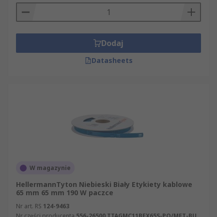
Dodaj
Datasheets
W magazynie
HellermannTyton Niebieski Biały Etykiety kablowe
65 mm 65 mm 190 W paczce
Nr art. RS
124-9463
Nr części producenta
556-26500 TTAGMC11BEX65S-PO/MET-BU