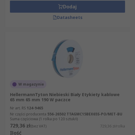
Dodaj
Datasheets
W magazynie
HellermannTyton Niebieski Biały Etykiety kablowe
65 mm 65 mm 190 W paczce
Nr art. RS
124-9465
Nr części producenta
556-26502 TTAGMC15BEX65S-PO/MET-BU
Suma częściowa (1 rolka po 120 sztuk/i)
729,36 zł
(bez VAT)
729,36 zł/rolka
Ilość