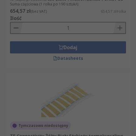
Suma częściowa (1 rolka po 190 sztuk/i)
654,57 zł
(bez VAT)
654,57 zł/rolka
Ilość
Dodaj
Datasheets
Tymczasowo niedostępny
TE Connectivity Żółty Biały Etykiety termokurczliwe