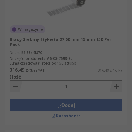
W magazynie
Brady Srebrny Etykieta 27.00 mm 15 mm 150 Per
Pack
Nr art. RS
284-5870
Nr części producenta
M6-03-7593-SL
Suma częściowa (1 rolka po 150 sztuk/i)
316,49 zł
(bez VAT)
316,49 zł/rolka
Ilość
Dodaj
Datasheets