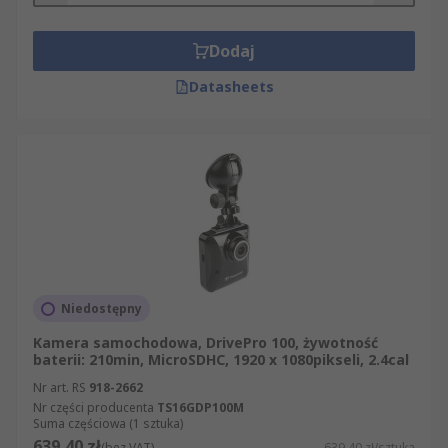
Dodaj
Datasheets
Niedostępny
Kamera samochodowa, DrivePro 100, żywotność
baterii: 210min, MicroSDHC, 1920 x 1080pikseli, 2.4cal
Nr art. RS
918-2662
Nr części producenta
TS16GDP100M
Suma częściowa (1 sztuka)
639,40 zł
(bez VAT)
639,40 zł/sztuka