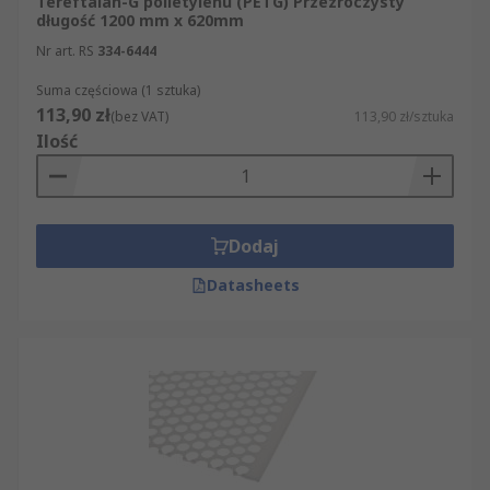
Tereftalan-G polietylenu (PETG) Przezroczysty
długość 1200 mm x 620mm
Nr art. RS
334-6444
Suma częściowa (1 sztuka)
113,90 zł
(bez VAT)
113,90 zł/sztuka
Ilość
Dodaj
Datasheets