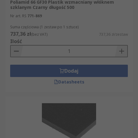
Poliamid 66 GF30 Plastik wzmacniany włóknem
szklanym Czarny długość 500
Nr art. RS
771-869
Suma częściowa (1 zestaw po 1 sztuce)
737,36 zł
(bez VAT)
737,36 zł/zestaw
Ilość
Dodaj
Datasheets