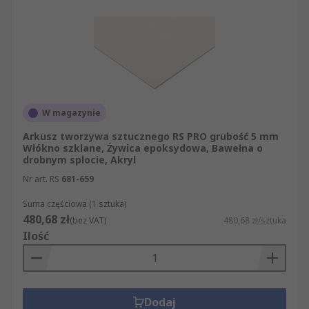
Inżynieria mechaniczna
Przemysł elektroniczny
Przemysł motoryzacyjny
Technologia lotnicza i kosmiczna
Arkusze tworzywa sztucznego są dostępne w
różnych kolorach lub przezroczyste, a także o
W magazynie
różnych długościach i szerokościach. Arkusze
Arkusz tworzywa sztucznego RS PRO grubość 5 mm
tworzywa sztucznego są dostępne w wielu
Włókno szklane, Żywica epoksydowa, Bawełna o
drobnym splocie, Akryl
różnych standardowych rozmiarach i grubościach,
a także można je docinać do wymaganego
Nr art. RS
681-659
rozmiaru.
Suma częściowa (1 sztuka)
480,68 zł
(bez VAT)
480,68 zł/sztuka
Typy arkuszy tworzywa sztucznego
Ilość
Przezroczyste arkusze poliwęglanowe
,
czasami znane również jako pokrycia dachowe z
tworzywa sztucznego, są lekkie, a także odporne
Dodaj
na uderzenia. Te arkusze tworzywa sztucznego