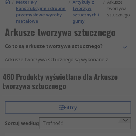
/
Materiały
/
Artykuły z
/
Arkusze
konstrukcyjne i drobne
tworzyw
tworzywa
przemysłowe wyroby
sztucznych i
sztucznego
metalowe
gumy
Arkusze tworzywa sztucznego
Co to są arkusze tworzywa sztucznego?
Arkusze tworzywa sztucznego są wykonane z
mocnego, trwałego tworzywa sztucznego lub
materiałów podobnych do tworzywa sztucznego i
460 Produkty wyświetlane dla Arkusze
nadają się do różnych zastosowań. Są dostępne w
tworzywa sztucznego
wersji gładkiej lub perforowanej. Są one
zazwyczaj stosowane w wielu gałęziach
przemysłu, takich jak: -
Filtry
Przemysł budowlany
Sortuj według
Trafność
Technologia żywności