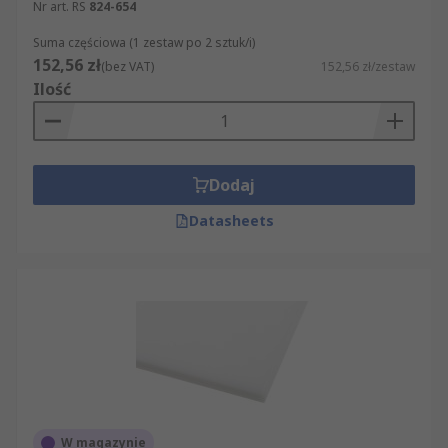
Nr art. RS
824-654
Suma częściowa (1 zestaw po 2 sztuk/i)
152,56 zł
(bez VAT)
152,56 zł/zestaw
Ilość
Dodaj
Datasheets
W magazynie