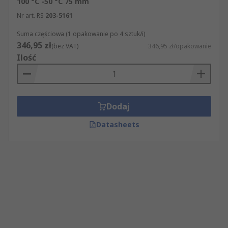
100 °C -50 °C 75 mm
Nr art. RS
203-5161
Suma częściowa (1 opakowanie po 4 sztuk/i)
346,95 zł
(bez VAT)
346,95 zł/opakowanie
Ilość
Dodaj
Datasheets