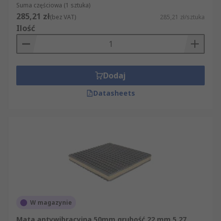
Suma częściowa (1 sztuka)
285,21 zł
(bez VAT)
285,21 zł/sztuka
Ilość
Dodaj
Datasheets
W magazynie
Mata antywibracyjna 50mm grubość 22 mm 5.27