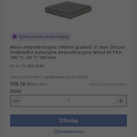
instalacjach wymagających ograniczenia poziomu
drgań i hałasu. Filtry na stronie ułatwiają wybór
według materiału, grubości, klasy obciążalności i
zakresu temperatury pracy. Dostępne są
produkty RS PRO oraz rozwiązania marek
Fabreeka, Taica i Nu-Tech Engineering.
Tymczasowo niedostępny
Mata antywibracyjna 100mm grubość 21 mm 250 psi
Zobacz także inne
materiały konstrukcyjne i
Podkładka izolacyjna antywibracyjna Nitryl RS PRO
drobne przemysłowe wyroby metalowe
100 °C -50 °C 100 mm
.
Nr art. RS
203-5162
Oblicz wymagane obciążenie punktowe maszyny
Suma częściowa (1 opakowanie po 4 sztuk/i)
i dobierz podkładki antywibracyjne odpowiednie
596,16 zł
(bez VAT)
596,16 zł/opakowanie
do jej masy i charakteru pracy.
Ilość
Dodaj
Datasheets