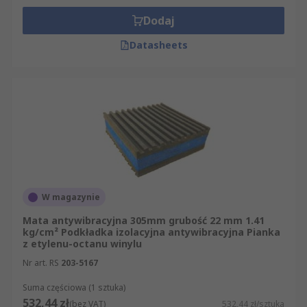
Dodaj
Datasheets
W magazynie
Mata antywibracyjna 305mm grubość 22 mm 1.41
kg/cm² Podkładka izolacyjna antywibracyjna Pianka
z etylenu-octanu winylu
Nr art. RS
203-5167
Suma częściowa (1 sztuka)
532,44 zł
(bez VAT)
532,44 zł/sztuka