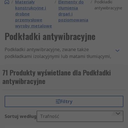
/
Materiały
/
Elementy do
/
Podkładki
konstrukcyjne i
tłumienia
antywibracyjne
drobne
drgań i
przemysłowe
poziomowania
wyroby metalowe
Podkładki antywibracyjne
Podkładki antywibracyjne, zwane także
podkładkami izolacyjnymi lub matami tłumiącymi,
to elementy wykonane z materiałów elastycznych,
służące do pochłaniania i równomiernego
71 Produkty wyświetlane dla Podkładki
rozkładania drgań przenoszonych przez
antywibracyjne
pracujące maszyny i urządzenia. Podkładki
antywibracyjne stanowią jeden z
elementów do
tłumienia drgań i poziomowania
.
Filtry
Zasada działania opiera się na właściwościach
Sortuj według
Trafność
materiału nieściśliwego, najczęściej gumy lub jej
mieszanek, który pod wpływem drgań ugina się i