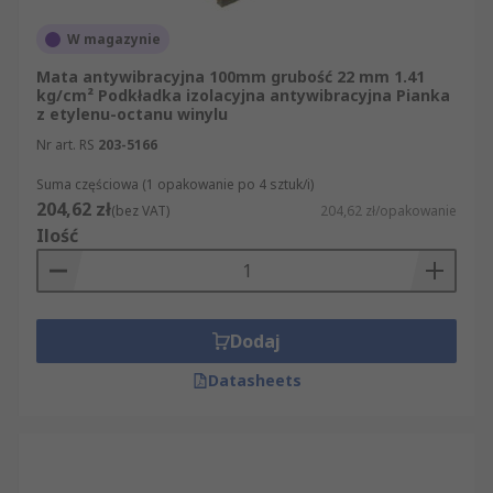
W magazynie
Dobór podkładki powinien uwzględniać
rzeczywiste obciążenie przypadające na każdy
Mata antywibracyjna 100mm grubość 22 mm 1.41
kg/cm² Podkładka izolacyjna antywibracyjna Pianka
punkt podparcia maszyny, ponieważ
z etylenu-octanu winylu
przekroczenie deklarowanej klasy obciążalności
Nr art. RS
203-5166
ogranicza skuteczność tłumienia drgań i
przyspiesza degradację materiału. Montaż należy
Suma częściowa (1 opakowanie po 4 sztuk/i)
wykonać zgodnie z dokumentacją producenta
204,62 zł
(bez VAT)
204,62 zł/opakowanie
maszyny, zwracając uwagę na równomierne
Ilość
rozłożenie podkładek oraz okresową kontrolę ich
stanu, szczególnie w środowiskach o dużych
wahaniach temperatury lub kontakcie z
substancjami chemicznymi.
Dodaj
Podkładki antywibracyjne w ofercie RS
Datasheets
W RS znajdziesz podkładki antywibracyjne do
zastosowań w przemyśle, automatyce, HVAC oraz