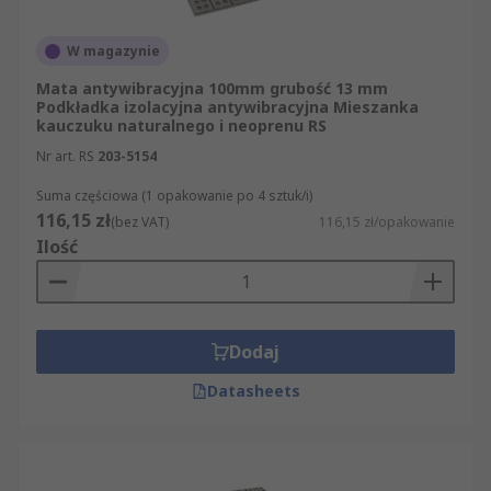
W magazynie
Mata antywibracyjna 100mm grubość 13 mm
Podkładka izolacyjna antywibracyjna Mieszanka
kauczuku naturalnego i neoprenu RS
Nr art. RS
203-5154
Suma częściowa (1 opakowanie po 4 sztuk/i)
116,15 zł
(bez VAT)
116,15 zł/opakowanie
Ilość
Dodaj
Datasheets