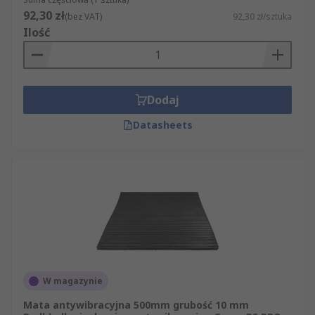
bezpośrednio przekłada się na ich właściwości
92,30 zł
(bez VAT)
92,30 zł/sztuka
tłumiące i odporność środowiskową. W ofercie
Ilość
znajdują się podkładki z gumy, mieszanki
kauczuku naturalnego i neoprenu, kauczuku
nitrylowego (NBR), korka oraz pianki z etylenu-
octanu winylu (EVA). Materiały takie jak korek czy
Dodaj
guma naturalna dobrze radzą sobie w
Datasheets
zastosowaniach standardowych, natomiast nitryl
i neopren zachowują właściwości tłumiące
również w szerszym zakresie temperatur i przy
kontakcie z olejami lub wilgocią.
Na co zwrócić uwagę przy wyborze
podkładek antywibracyjnych?
Dobór podkładki antywibracyjnej wymaga
W magazynie
zestawienia parametrów technicznych
Mata antywibracyjna 500mm grubość 10 mm
dopasowanych do masy maszyny i warunków jej