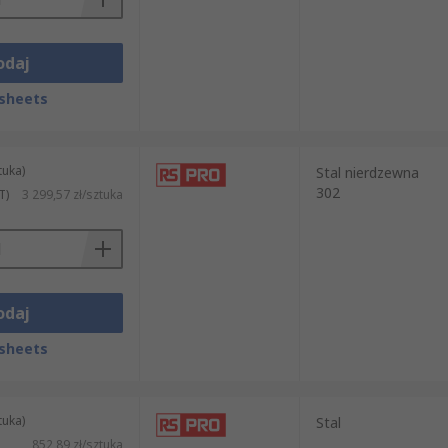
odaj
sheets
tuka)
Stal nierdzewna
302
T)
3 299,57 zł/sztuka
odaj
sheets
tuka)
Stal
852,89 zł/sztuka