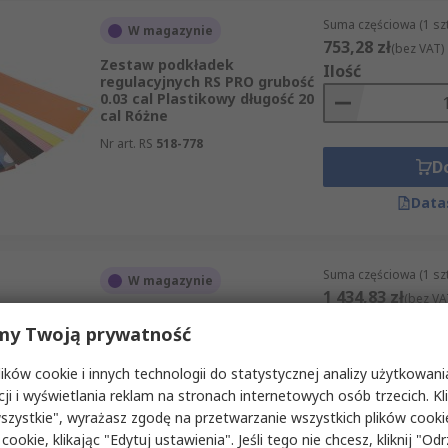
Suma częściowa (1 sz
W magazynie
753,28 zł
(bez VAT)
Zestaw podkładek
Ilość
regulacyjnych RS PRO grubość
0.03 cal Plastikowy długość 20
cal Różne
Nr art. RS
518-778
D
Data
Suma częściowa (1 sz
W magazynie
1 434,83 zł
(bez VA
Zestaw podkładek
Ilość
my Twoją prywatność
regulacyjnych RS PRO grubość
0.8 mm Mosiądz długość 300
mm Żółty
ków cookie i innych technologii do statystycznej analizy użytkowani
Nr art. RS
518-728
cji i wyświetlania reklam na stronach internetowych osób trzecich. Kl
D
szystkie", wyrażasz zgodę na przetwarzanie wszystkich plików cook
 cookie, klikając "Edytuj ustawienia". Jeśli tego nie chcesz, kliknij "Od