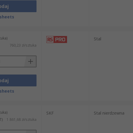
odaj
sheets
tuka)
Stal
760,23 zł/sztuka
odaj
sheets
tuka)
SKF
Stal nierdzewna
T)
1 861,68 zł/sztuka