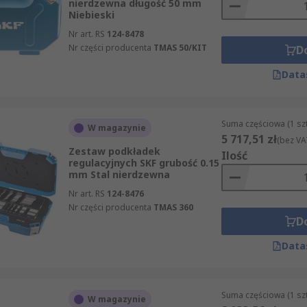
nierdzewna długość 50 mm
Niebieski
Nr art. RS
124-8478
Nr części producenta
TMAS 50/KIT
D
Data
Suma częściowa (1 sz
W magazynie
5 717,51 zł
(bez VA
Zestaw podkładek
Ilość
regulacyjnych SKF grubość 0.15
mm Stal nierdzewna
Nr art. RS
124-8476
Nr części producenta
TMAS 360
D
Data
Suma częściowa (1 sz
W magazynie