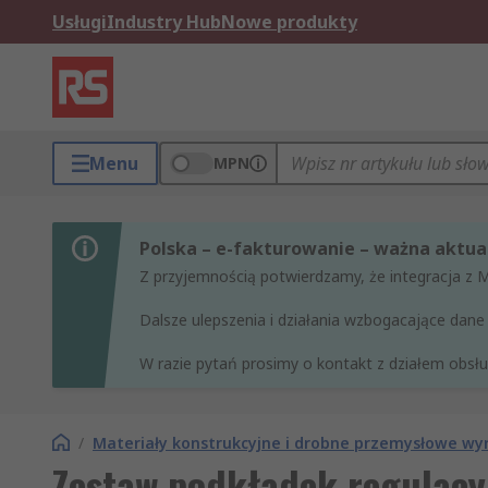
Usługi
Industry Hub
Nowe produkty
Menu
MPN
Polska – e-fakturowanie – ważna aktual
Z przyjemnością potwierdzamy, że integracja z 
Dalsze ulepszenia i działania wzbogacające da
W razie pytań prosimy o kontakt z działem obsług
/
Materiały konstrukcyjne i drobne przemysłowe w
Zestaw podkładek regulacy