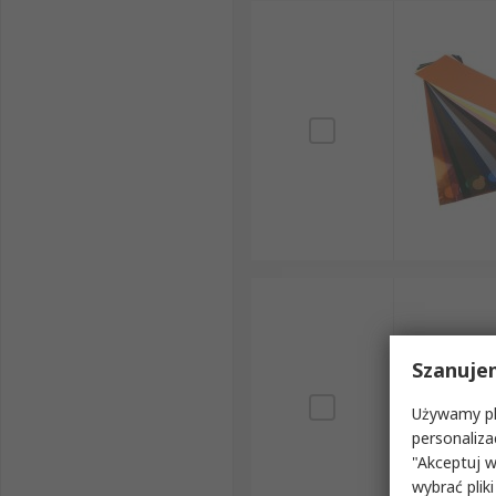
Szanuje
Używamy pli
personaliza
"Akceptuj w
wybrać pliki