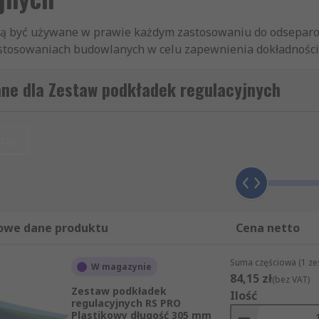
ogą być używane w prawie każdym zastosowaniu do odsepar
astosowaniach budowlanych w celu zapewnienia dokładności.
ości od zastosowania. Mogą być tymczasowe lub stałe. Zes
ddzielnie lub ułożone w stos, aby pasowały do niemal każd
ane dla Zestaw podkładek regulacyjnych
ładki w kształcie podkowy idealnie nadają się do montażu w
 regulacyjne nadają się do docięcia na wymiar do mniej typ
tuj
owe dane produktu
Cena netto
Suma częściowa (1 zes
W magazynie
84,15 zł
(bez VAT)
Zestaw podkładek
Ilość
regulacyjnych RS PRO
Plastikowy długość 305 mm