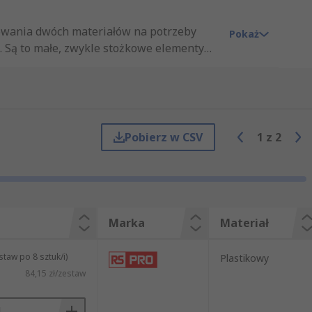
owania dwóch materiałów na potrzeby
Pokaż
 Są to małe, zwykle stożkowe elementy
tawy podkładek regulacyjnych są
ego zastosowania. Podkładki regulacyjne
okół istniejących mocowań, śrub lub
owych zastosowań.
Pobierz w CSV
1
z
2
Marka
Materiał
taw po 8 sztuk/i)
Plastikowy
84,15 zł/zestaw