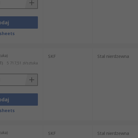
odaj
sheets
tuka)
SKF
Stal nierdzewna
T)
5 717,51 zł/sztuka
odaj
sheets
tuka)
SKF
Stal nierdzewna