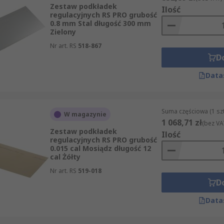
Zestaw podkładek
Ilość
regulacyjnych RS PRO grubość
0.8 mm Stal długość 300 mm
Zielony
Nr art. RS
518-867
D
Data
Suma częściowa (1 sz
W magazynie
1 068,71 zł
(bez VA
Zestaw podkładek
Ilość
regulacyjnych RS PRO grubość
0.015 cal Mosiądz długość 12
cal Żółty
Nr art. RS
519-018
D
Data