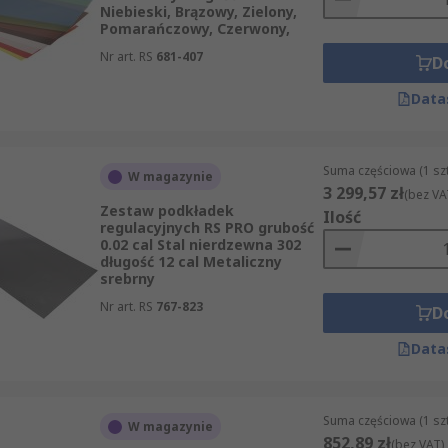
Niebieski, Brązowy, Zielony,
Pomarańczowy, Czerwony,
Nr art. RS
681-407
D
Data
Suma częściowa (1 sz
W magazynie
3 299,57 zł
(bez VA
Zestaw podkładek
Ilość
regulacyjnych RS PRO grubość
0.02 cal Stal nierdzewna 302
długość 12 cal Metaliczny
srebrny
Nr art. RS
767-823
D
Data
Suma częściowa (1 sz
W magazynie
852,89 zł
(bez VAT)