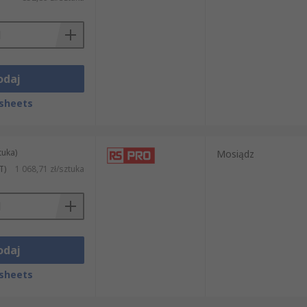
odaj
sheets
tuka)
Mosiądz
T)
1 068,71 zł/sztuka
odaj
sheets