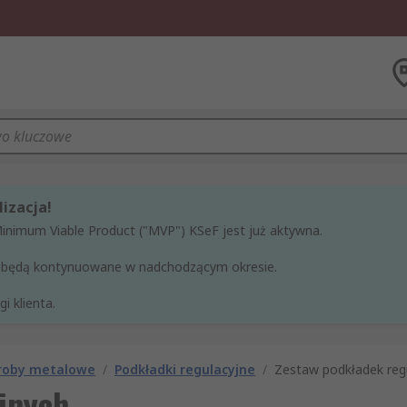
izacja!
Minimum Viable Product ("MVP") KSeF jest już aktywna.
ne będą kontynuowane w nadchodzącym okresie.
i klienta.
yroby metalowe
/
Podkładki regulacyjne
/
Zestaw podkładek reg
jnych