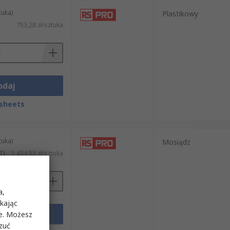
tuka)
Plastikowy
753,28 zł/sztuka
odaj
sheets
tuka)
Mosiądz
T)
1 434,83 zł/sztuka
a,
ikając
odaj
ie. Możesz
rzuć