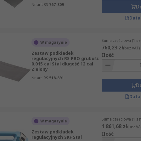
Nr art. RS
767-809
D
Data
Suma częściowa (1 sz
W magazynie
760,23 zł
(bez VAT)
Zestaw podkładek
Ilość
regulacyjnych RS PRO grubość
0.015 cal Stal długość 12 cal
Zielony
Nr art. RS
518-891
D
Data
Suma częściowa (1 sz
W magazynie
1 861,68 zł
(bez VA
Zestaw podkładek
Ilość
regulacyjnych SKF Stal