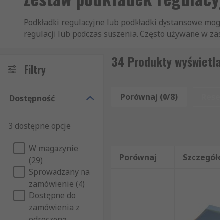
Podkładki regulacyjne lub podkładki dystansowe m
regulacji lub podczas suszenia. Często używane w z
wykonane z metalu lub tworzywa sztucznego w zależn
dostępne w różnych rozmiarach i mogą być używane o
34 Produkty wyświetl
Filtry
zazwyczaj są podłużne lub w kształcie podkowy. Podk
gwoździ, podczas gdy podłużne lub płaskie podkładki
Porównaj (0/8)
Rese
Dostępność
3 dostępne opcje
W magazynie
Porównaj
Szczegół
(29)
Sprowadzany na
zamówienie (4)
Dostępne do
zamówienia z
odroczoną