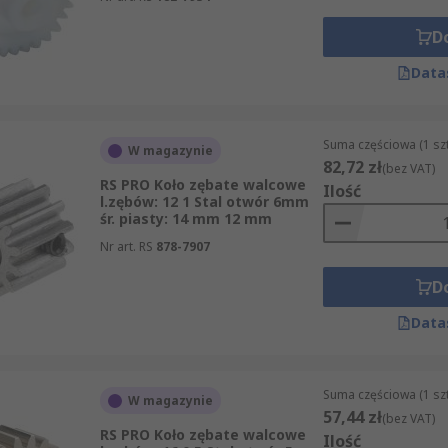
D
Data
Suma częściowa (1 sz
W magazynie
82,72 zł
(bez VAT)
RS PRO Koło zębate walcowe
Ilość
l.zębów: 12 1 Stal otwór 6mm
śr. piasty: 14 mm 12 mm
Nr art. RS
878-7907
D
Data
Suma częściowa (1 sz
W magazynie
57,44 zł
(bez VAT)
RS PRO Koło zębate walcowe
Ilość