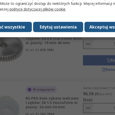
 Może to ograniczyć dostęp do niektórych funkcji. Więcej informacji
Data
naszej
polityce dotyczącej plików cookie
.
Suma częściowa (1 sz
W magazynie
ć wszystkie
Edytuj ustawienia
Akceptuj ws
151,07 zł
(bez VAT)
RS PRO Koło zębate walcowe
Ilość
l.zębów: 50 0.8 Stal otwór 8mm
śr. piasty: 19 mm 40 mm
Nr art. RS
878-7881
D
Data
Suma częściowa (1 sz
W magazynie
96,58 zł
(bez VAT)
RS PRO Koło zębate walcowe
Ilość
l.zębów: 36 1.5 Hostaform śr.
piasty: 24 mm 54 mm
Nr art. RS
182-7934