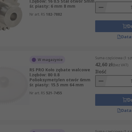
l.zębów: 16 0.5 Stal otwór 5mm
śr. piasty: 6 mm 8 mm
Nr art. RS
182-7882
D
Data
Suma częściowa (1 sz
W magazynie
42,60 zł
(bez VAT)
RS PRO Koło zębate walcowe
Ilość
l.zębów: 80 0.8
Polioksymetylen otwór 6mm
śr. piasty: 15.5 mm 64 mm
Nr art. RS
521-7455
D
Data
Suma częściowa (1 sz