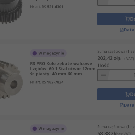
Nr art. RS
521-6301
D
Data
 zróżnicowanych parametrach, co ułatwia dopasowanie komp
Suma częściowa (1 sz
W magazynie
202,42 zł
(bez VAT)
RS PRO Koło zębate walcowe
Ilość
l.zębów: 60 1 Stal otwór 12mm
śr. piasty: 40 mm 60 mm
Nr art. RS
182-7824
D
Data
ement do prostego mechanizmu roboczego, jak i część do b
ru są warianty stalowe i wykonane z tworzyw, które różnią
Suma częściowa (1 sz
W magazynie
58,38 zł
(bez VAT)