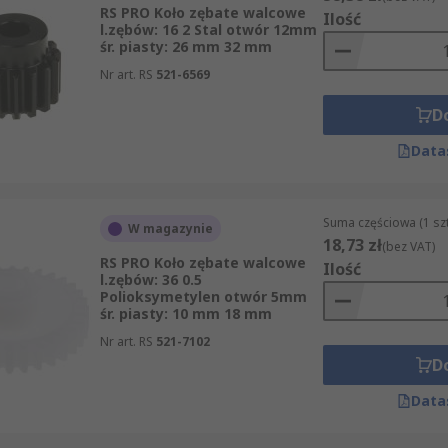
RS PRO Koło zębate walcowe
Ilość
l.zębów: 16 2 Stal otwór 12mm
śr. piasty: 26 mm 32 mm
Nr art. RS
521-6569
koło będzie współpracować i jakie przełożenie chcesz uzys
 największy wpływ na poprawne zazębienie i sposób pracy 
D
owinien odpowiadać warunkom eksploatacji.
Data
odporność na zużycie, możliwość pracy przy określonym obc
układ, warto od razu uwzględnić również inne elementy z gr
makowe i trzpieniowe
.
Suma częściowa (1 sz
W magazynie
18,73 zł
(bez VAT)
RS PRO Koło zębate walcowe
Ilość
l.zębów: 36 0.5
Polioksymetylen otwór 5mm
śr. piasty: 10 mm 18 mm
do wielu zastosowań mechanicznych – od prostych napędów
Nr art. RS
521-7102
ia porównanie dostępnych wariantów i skraca czas doboru c
D
ującej także rozwiązania RS PRO, ta kategoria pozwoli szy
Data