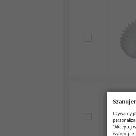
Szanuje
Używamy pli
personaliza
"Akceptuj w
wybrać pliki