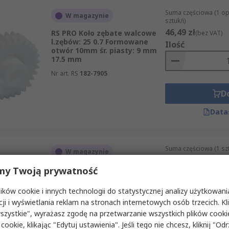
Suma częściowa (1 o
W magazynie
sztuk/i)
46,49 zł
RS PRO Koło zębate walcowe
(bez VAT)
l.zębów: 25 0.7 Formowane
Ilość
otwór 10mm śr. piasty: 9 mm
17.5 mm
Nr art. RS
182-7905
D
Data
Suma częściowa (1 sz
W magazynie
74,58 zł
(bez VAT)
RS PRO Koło zębate walcowe
my Twoją prywatność
Ilość
l.zębów: 20 1.5 Stal śr. piasty:
25 mm 30 mm
ków cookie i innych technologii do statystycznej analizy użytkowani
Nr art. RS
182-7835
cji i wyświetlania reklam na stronach internetowych osób trzecich. Kl
szystkie", wyrażasz zgodę na przetwarzanie wszystkich plików cook
D
 cookie, klikając "Edytuj ustawienia". Jeśli tego nie chcesz, kliknij "Od