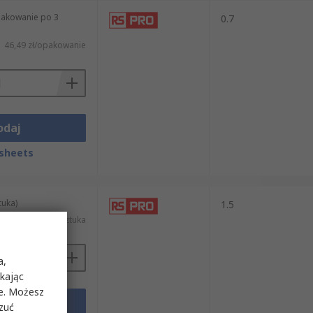
pakowanie po 3
0.7
46,49 zł/opakowanie
odaj
sheets
tuka)
1.5
74,58 zł/sztuka
a,
ikając
ie. Możesz
odaj
rzuć