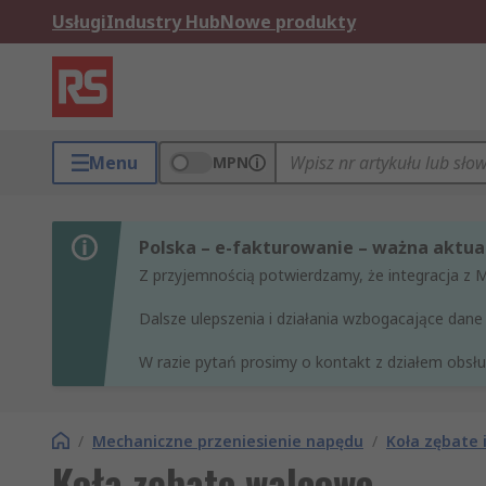
Usługi
Industry Hub
Nowe produkty
Menu
MPN
Polska – e-fakturowanie – ważna aktual
Z przyjemnością potwierdzamy, że integracja z 
Dalsze ulepszenia i działania wzbogacające da
W razie pytań prosimy o kontakt z działem obsług
/
Mechaniczne przeniesienie napędu
/
Koła zębate 
Koła zębate walcowe