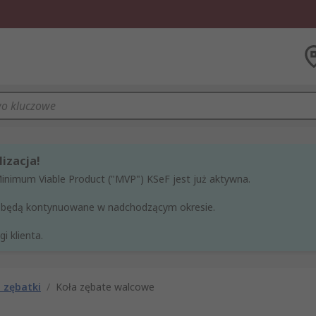
izacja!
Minimum Viable Product ("MVP") KSeF jest już aktywna.
ne będą kontynuowane w nadchodzącym okresie.
i klienta.
i zębatki
/
Koła zębate walcowe