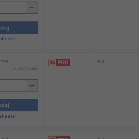
odaj
sheets
tuka)
0.8
42,60 zł/sztuka
odaj
sheets
tuka)