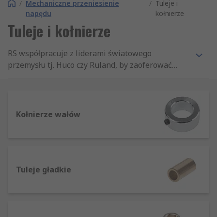
/
Mechaniczne przeniesienie
/
Tuleje i
napędu
kołnierze
Tuleje i kołnierze
RS współpracuje z liderami światowego
przemysłu tj. Huco czy Ruland, by zaoferować
Państwu bogaty asortyment tulejek i pierścieni.
Oferta obejmuje tuleje zaciskowe, redukcyjne,
stożkowe, Trantorque od wiodących producentów
np. Lenze, Fenner Drives oraz naszej własnej
Kołnierze wałów
marki RS Pro.
Tuleje gładkie