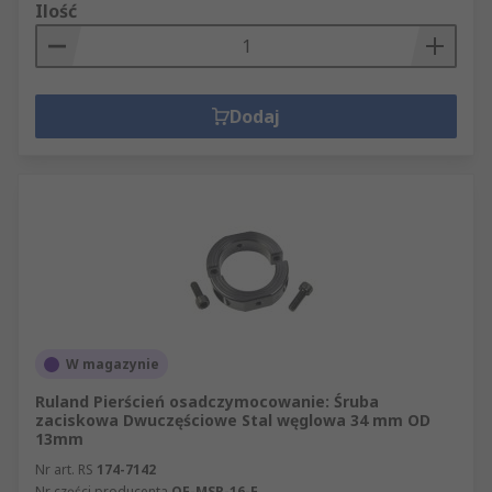
Ilość
Dodaj
W magazynie
Ruland Pierścień osadczymocowanie: Śruba
zaciskowa Dwuczęściowe Stal węglowa 34 mm OD
13mm
Nr art. RS
174-7142
Nr części producenta
OF-MSP-16-F