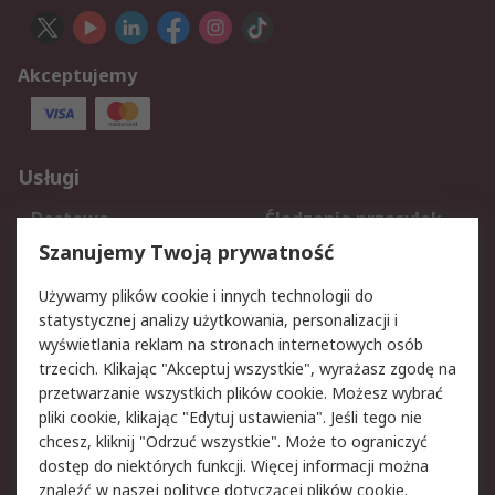
Akceptujemy
Usługi
Dostawa
Śledzenie przesyłek
Reklamacje i zwroty
Rejestracja
Szanujemy Twoją prywatność
Pomoc
Używamy plików cookie i innych technologii do
statystycznej analizy użytkowania, personalizacji i
Aspekty prawne
wyświetlania reklam na stronach internetowych osób
trzecich. Klikając "Akceptuj wszystkie", wyrażasz zgodę na
Bezpieczeństwo e-
Polityka dotycząca
przetwarzanie wszystkich plików cookie. Możesz wybrać
maila
plików cookie
pliki cookie, klikając "Edytuj ustawienia". Jeśli tego nie
Polityka prywatności
Użytkowanie witryny
chcesz, kliknij "Odrzuć wszystkie". Może to ograniczyć
Zastrzeżenia prawne
Warunki Sprzedaży
dostęp do niektórych funkcji. Więcej informacji można
znaleźć w naszej
polityce dotyczącej plików cookie
.