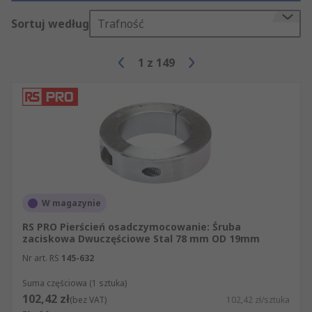
Sortuj według
Trafność
1
z
149
W magazynie
RS PRO Pierścień osadczymocowanie: Śruba
zaciskowa Dwuczęściowe Stal 78 mm OD 19mm
Nr art. RS
145-632
Suma częściowa (1 sztuka)
102,42 zł
(bez VAT)
102,42 zł/sztuka