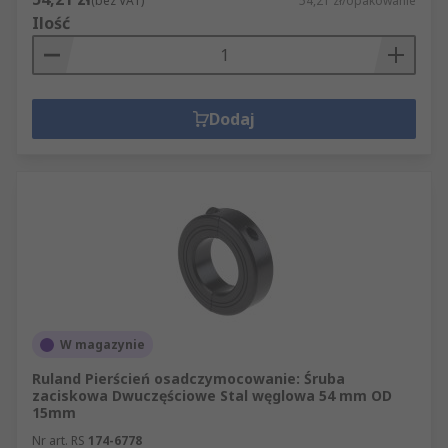
(bez VAT)
54,21 zł/opakowanie
Ilość
Dodaj
W magazynie
Ruland Pierścień osadczymocowanie: Śruba
zaciskowa Dwuczęściowe Stal węglowa 54 mm OD
15mm
Nr art. RS
174-6778