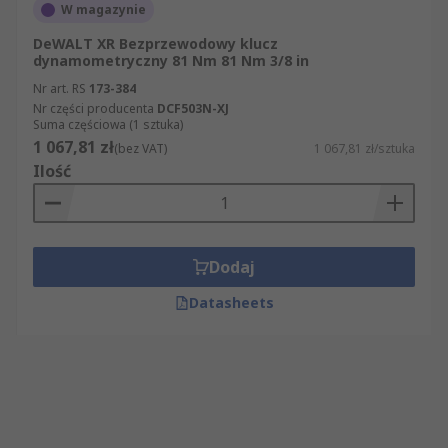
W magazynie
DeWALT XR Bezprzewodowy klucz
dynamometryczny 81 Nm 81 Nm 3/8 in
Nr art. RS
173-384
Nr części producenta
DCF503N-XJ
Suma częściowa (1 sztuka)
1 067,81 zł
(bez VAT)
1 067,81 zł/sztuka
Ilość
Dodaj
Datasheets