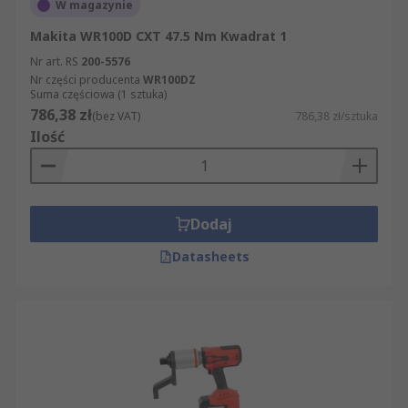
W magazynie
Makita WR100D CXT 47.5 Nm Kwadrat 1
Nr art. RS
200-5576
Nr części producenta
WR100DZ
Suma częściowa (1 sztuka)
786,38 zł
(bez VAT)
786,38 zł/sztuka
Ilość
Dodaj
Datasheets