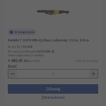
W magazynie
DeWALT DCF510N-XJ Klucz udarowy 1/2 in, 3/8 in
Nr art. RS
172-618
Nr części producenta
DCF510N-XJ
Suma częściowa (1 sztuka)
1 480,05 zł
(bez VAT)
1 480,05 zł/sztuka
Ilość
Dodaj
Datasheets