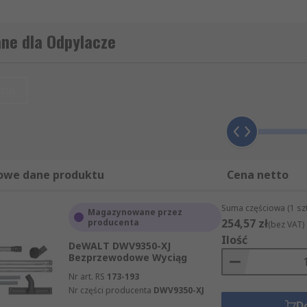
ane dla Odpylacze
tuj
owe dane produktu
Cena netto
Suma częściowa (1 sz
Magazynowane przez
254,57 zł
producenta
(bez VAT)
Ilość
DeWALT DWV9350-XJ
Bezprzewodowe Wyciąg
Nr art. RS
173-193
Nr części producenta
DWV9350-XJ
D