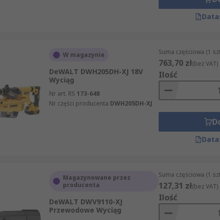
Data
Suma częściowa (1 sz
W magazynie
763,70 zł
(bez VAT)
DeWALT DWH205DH-XJ 18V
Ilość
Wyciąg
Nr art. RS
173-648
Nr części producenta
DWH205DH-XJ
D
Data
Suma częściowa (1 sz
Magazynowane przez
127,31 zł
producenta
(bez VAT)
Ilość
DeWALT DWV9110-XJ
Przewodowe Wyciąg