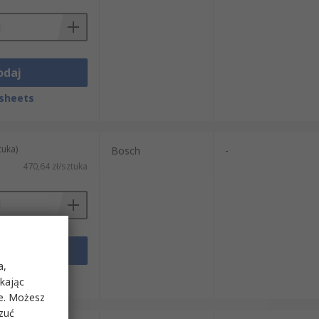
odaj
sheets
tuka)
Bosch
-
470,64 zł/sztuka
odaj
a,
sheets
ikając
ie. Możesz
rzuć