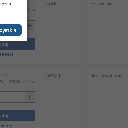
tuka)
 można
Bosch
Przewodowe
560,27 zł/sztuka
zystkie
odaj
sheets
tuka)
DeWALT
Bezprzewodowe
T)
1 035,95 zł/sztuka
odaj
sheets