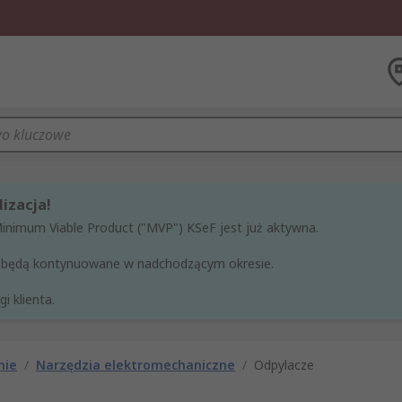
izacja!
Minimum Viable Product ("MVP") KSeF jest już aktywna.
ne będą kontynuowane w nadchodzącym okresie.
i klienta.
nie
/
Narzędzia elektromechaniczne
/
Odpylacze