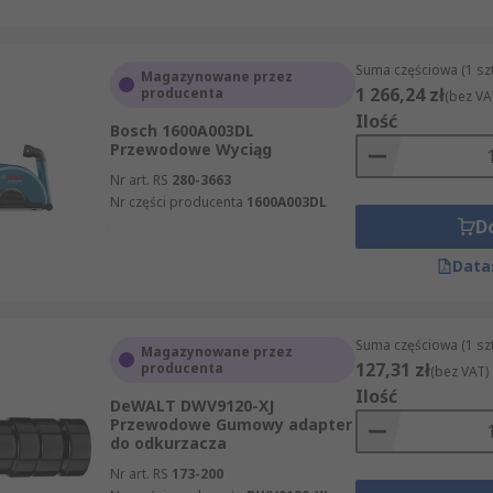
Suma częściowa (1 sz
Magazynowane przez
1 266,24 zł
producenta
(bez VA
Ilość
Bosch 1600A003DL
Przewodowe Wyciąg
Nr art. RS
280-3663
Nr części producenta
1600A003DL
D
Data
Suma częściowa (1 sz
Magazynowane przez
127,31 zł
producenta
(bez VAT)
Ilość
DeWALT DWV9120-XJ
Przewodowe Gumowy adapter
do odkurzacza
Nr art. RS
173-200