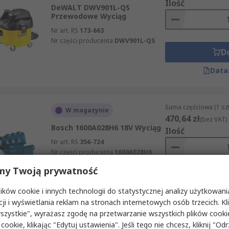
Ilość
DeWALT DWV901L-QS
Przewodowe Wyciąg
Nr art. RS
173-663
Nr części producenta
DWV901L-QS
D
Data
Suma częściowa (1 sz
W magazynie
470,64 zł
(bez VAT)
Bosch 1600A028H6 18V Wyciąg
Ilość
Nr art. RS
356-724
Nr części producenta
1600A028H6
my Twoją prywatność
D
ków cookie i innych technologii do statystycznej analizy użytkowani
Data
cji i wyświetlania reklam na stronach internetowych osób trzecich. Kl
szystkie", wyrażasz zgodę na przetwarzanie wszystkich plików cook
 cookie, klikając "Edytuj ustawienia". Jeśli tego nie chcesz, kliknij "Od