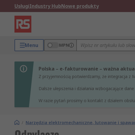
Usługi
Industry Hub
Nowe produkty
Menu
MPN
Polska – e-fakturowanie – ważna aktual
Z przyjemnością potwierdzamy, że integracja z 
Dalsze ulepszenia i działania wzbogacające da
W razie pytań prosimy o kontakt z działem obsług
/
Narzędzia elektromechaniczne, lutowanie i spawa
Odpylacze