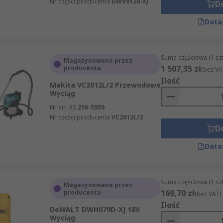
Nr części producenta
DWV9120-XJ
D
Data
Suma częściowa (1 sz
Magazynowane przez
1 507,35 zł
producenta
(bez VA
Ilość
Makita VC2012L/2 Przewodowe
Wyciąg
Nr art. RS
256-5959
Nr części producenta
VC2012L/2
D
Data
Suma częściowa (1 sz
Magazynowane przez
169,70 zł
producenta
(bez VAT)
Ilość
DeWALT DWH079D-XJ 18V
Wyciąg