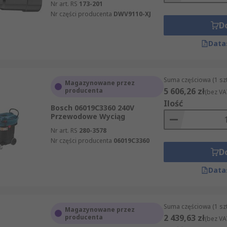
Nr art. RS
173-201
Nr części producenta
DWV9110-XJ
D
Data
Suma częściowa (1 sz
Magazynowane przez
5 606,26 zł
producenta
(bez VA
Ilość
Bosch 06019C3360 240V
Przewodowe Wyciąg
Nr art. RS
280-3578
Nr części producenta
06019C3360
D
Data
Suma częściowa (1 sz
Magazynowane przez
2 439,63 zł
producenta
(bez VA