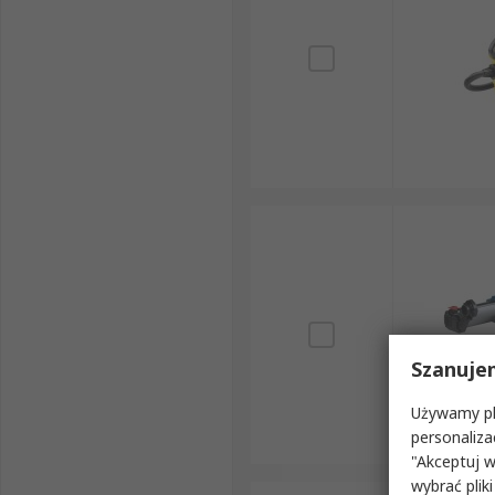
Szanuje
Używamy pli
personaliza
"Akceptuj w
wybrać pliki