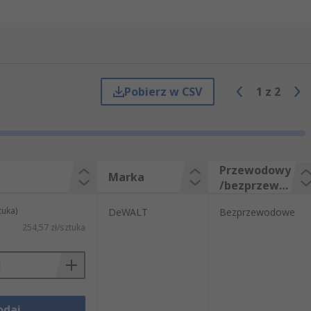
Pobierz w CSV
1
z
2
Przewodowy
Marka
/bezprzewo
dowy
tuka)
DeWALT
Bezprzewodowe
254,57 zł/sztuka
odaj