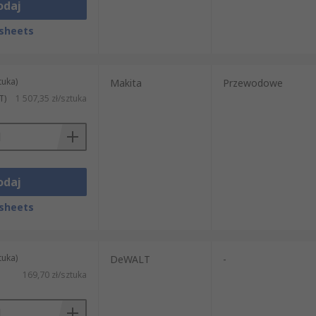
odaj
sheets
tuka)
Makita
Przewodowe
T)
1 507,35 zł/sztuka
odaj
sheets
tuka)
DeWALT
-
169,70 zł/sztuka