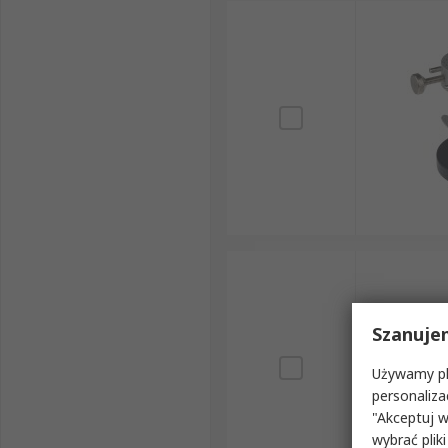
Szanuje
Używamy pli
personaliza
"Akceptuj w
wybrać pliki