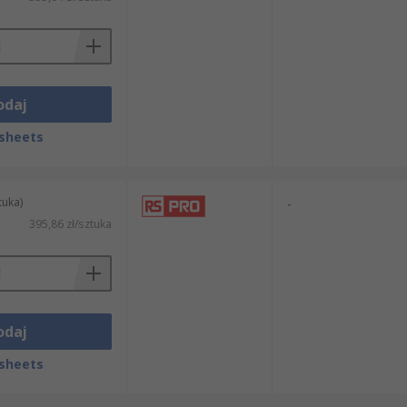
odaj
sheets
tuka)
-
395,86 zł/sztuka
odaj
sheets