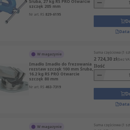
Śruba, 27 kg RS PRO Otwarcie
szczęk 205 mm
Nr art. RS
829-6195
D
Data
Suma częściowa (1 sz
W magazynie
2 724,30 zł
(bez VA
Imadło Imadło do frezowania
Ilość
rozstaw szczęk 100 mm Śruba,
16.2 kg RS PRO Otwarcie
szczęk 80 mm
Nr art. RS
463-7319
D
Data
Suma częściowa (1 sz
W magazynie