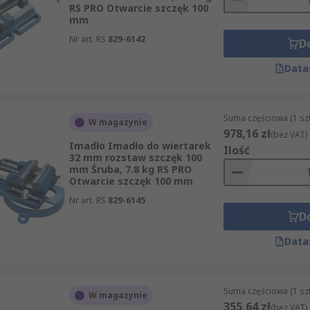
RS PRO Otwarcie szczęk 100
mm
Nr art. RS
829-6142
D
Data
Suma częściowa (1 sz
W magazynie
978,16 zł
(bez VAT)
Imadło Imadło do wiertarek
Ilość
32 mm rozstaw szczęk 100
mm Śruba, 7.8 kg RS PRO
Otwarcie szczęk 100 mm
Nr art. RS
829-6145
D
Data
Suma częściowa (1 sz
W magazynie
355,64 zł
(bez VAT)