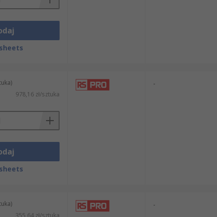
odaj
sheets
tuka)
-
978,16 zł/sztuka
odaj
sheets
tuka)
-
355,64 zł/sztuka