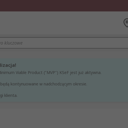
izacja!
Minimum Viable Product ("MVP") KSeF jest już aktywna.
ne będą kontynuowane w nadchodzącym okresie.
i klienta.