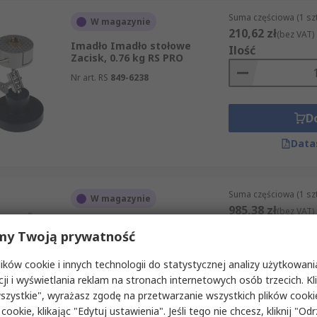
Suma częściowa (1 sz
W magazynie
210,62 zł
(bez VAT)
Imadło Imadło stołowe
Ilość
Zacisk, 0.76 kg RS PRO
Nr art. RS
849-6238
D
Data
Suma częściowa (1 sz
W magazynie
985,38 zł
(bez VAT)
Imadło Imadło do wiertarek
Ilość
my Twoją prywatność
32 mm rozstaw szczęk 15 mm
Zaciski śrubowe, 11.7 kg RS
PRO Otwarcie szczęk 220 mm
ków cookie i innych technologii do statystycznej analizy użytkowani
Nr art. RS
771-9300
cji i wyświetlania reklam na stronach internetowych osób trzecich. Kl
D
szystkie", wyrażasz zgodę na przetwarzanie wszystkich plików cook
 cookie, klikając "Edytuj ustawienia". Jeśli tego nie chcesz, kliknij "Od