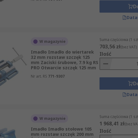
D
Data
Suma częściowa (1 sz
W magazynie
703,56 zł
(bez VAT)
Imadło Imadło do wiertarek
Ilość
32 mm rozstaw szczęk 125
mm Zaciski śrubowe, 7.9 kg RS
PRO Otwarcie szczęk 125 mm
Nr art. RS
771-9307
D
Data
Suma częściowa (1 sz
W magazynie
1 968,41 zł
(bez VA
Imadło Imadło stołowe 105
Ilość
mm rozstaw szczęk 200 mm