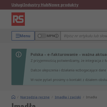
Usługi
Industry Hub
Nowe produkty
Menu
MPN
Polska – e-fakturowanie – ważna aktual
Z przyjemnością potwierdzamy, że integracja z 
Dalsze ulepszenia i działania wzbogacające da
W razie pytań prosimy o kontakt z działem obsług
/
Narzędzia ręczne
/
Imadła i zaciski
/
Imadła
Imadła