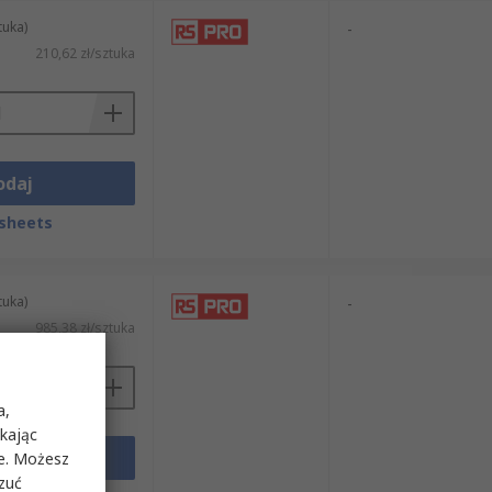
tuka)
-
210,62 zł/sztuka
odaj
sheets
tuka)
-
985,38 zł/sztuka
a,
ikając
odaj
ie. Możesz
rzuć