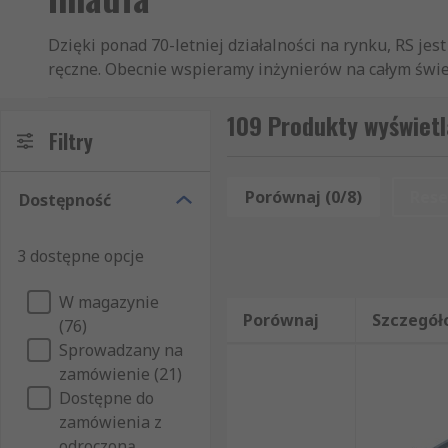
Dzięki ponad 70-letniej działalności na rynku, RS je
ręczne. Obecnie wspieramy inżynierów na całym świecie
klientom z ponad 160 krajów. Nasi klienci wiedzą, że
traserskie, czy Szczęki do imadła i dociski. W sprzed
109 Produkty wyświetl
Filtry
szybkie złożenie zamówienia przez internet, umożliwi
producenta czy dostępności w magazynie. Dzięki sz
będzie spełniać wszystkie Państwa oczekiwania. Jak
Porównaj (0/8)
Rese
Dostępność
tylko te artykuły z kategorii Imadła stołowe i ręcz
bezpośrednio przez RS, które stanowią część naszej o
3 dostępne opcje
błyskawicznie dostarczyć Państwu zamówiony produkt 
narzędzia jest o wiele szersza i obejmuje znacznie wi
W magazynie
Na naszej stronie internetowej mogą zapoznać się P
Porównaj
Szczegół
(76)
takich działów jak: Narzędzia i Imadła i zaciski.
Sprowadzany na
zamówienie (21)
Dostępne do
zamówienia z
odroczoną