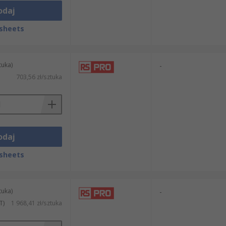
odaj
sheets
tuka)
-
703,56 zł/sztuka
odaj
sheets
tuka)
-
T)
1 968,41 zł/sztuka