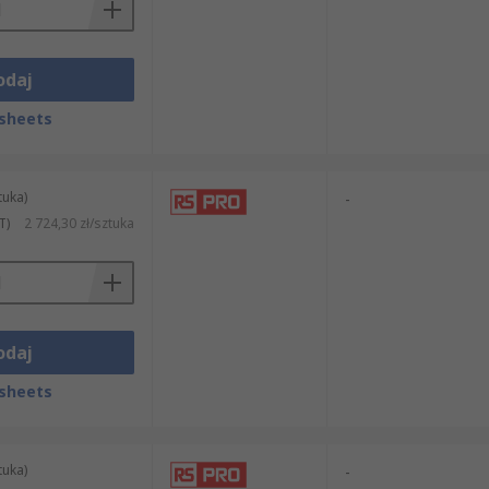
odaj
sheets
tuka)
-
T)
2 724,30 zł/sztuka
odaj
sheets
tuka)
-