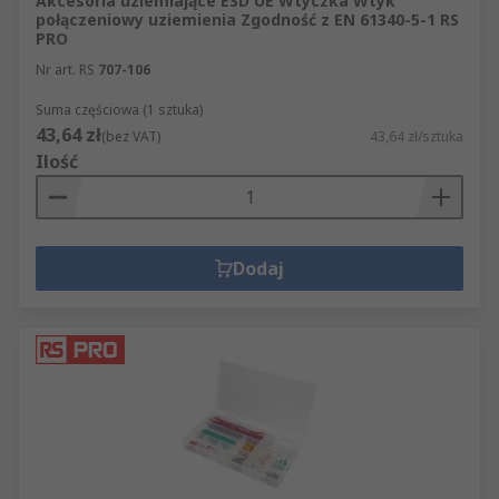
Akcesoria uziemiające ESD UE Wtyczka Wtyk
połączeniowy uziemienia Zgodność z EN 61340-5-1 RS
PRO
Nr art. RS
707-106
Suma częściowa (1 sztuka)
43,64 zł
(bez VAT)
43,64 zł/sztuka
Ilość
Dodaj