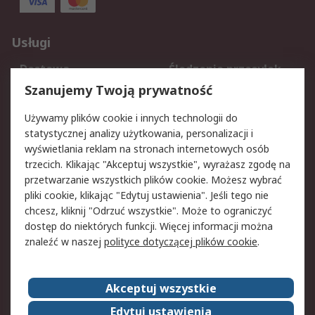
Usługi
Dostawa
Śledzenie przesyłek
Reklamacje i zwroty
Rejestracja
Szanujemy Twoją prywatność
Pomoc
Używamy plików cookie i innych technologii do
statystycznej analizy użytkowania, personalizacji i
Aspekty prawne
wyświetlania reklam na stronach internetowych osób
trzecich. Klikając "Akceptuj wszystkie", wyrażasz zgodę na
Bezpieczeństwo e-
Polityka dotycząca
przetwarzanie wszystkich plików cookie. Możesz wybrać
maila
plików cookie
pliki cookie, klikając "Edytuj ustawienia". Jeśli tego nie
Polityka prywatności
Użytkowanie witryny
chcesz, kliknij "Odrzuć wszystkie". Może to ograniczyć
Zastrzeżenia prawne
Warunki Sprzedaży
dostęp do niektórych funkcji. Więcej informacji można
znaleźć w naszej
polityce dotyczącej plików cookie
.
O firmie RS
Akceptuj wszystkie
Grupa RS
Kontakt
O firmie RS
RS na świecie
Edytuj ustawienia