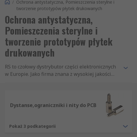
/
Ochrona antystatyczna, Pomieszczenia sterylne i
tworzenie prototypów płytek drukowanych
Ochrona antystatyczna,
Pomieszczenia sterylne i
tworzenie prototypów płytek
drukowanych
RS to czołowy dystrybutor części elektronicznych
w Europie. Jako firma znana z wysokiej jakości
towarów i kompetentnej obsługi, oferujemy
największy wybór części z działu Prototypy PCB.
W naszej ofercie znajdują się też tysiące innych
produktów - wszystkie najwyższej jakości i w
Dystanse,ograniczniki i nity do PCB
konkurencyjnych cenach. Wysoka jakość cechuje
zarówno nasze produkty, jak i ich dostawę, co
zapewnia nam poważanie w branży. Znajdujące
Pokaż 3 podkategorii
się tutaj produkty z działu Prototypy PCB