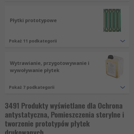
Prototypy PCB, w tym Czyszczenie PCB i
Wytrawianie i wywoływanie płytek PCB jest
dostępny w sprzedaży online. Chcemy, by proces
Płytki prototypowe
dokonywania zakupu był jak najprostszy, dlatego
na naszej stronie oferujemy opcje sortowania
produktów według ceny, marki, producenta i
Pokaż 11 podkategorii
dostępności w magazynie.
Wytrawianie, przygotowywanie i
wywoływanie płytek
Pokaż 7 podkategorii
3491 Produkty wyświetlane dla Ochrona
antystatyczna, Pomieszczenia sterylne i
tworzenie prototypów płytek
drukowanych