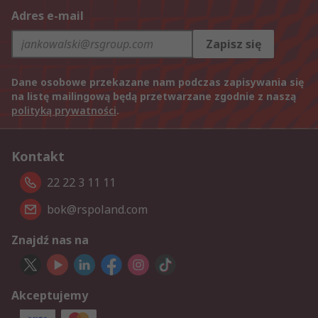
Adres e-mail
Zapisz się
Dane osobowe przekazane nam podczas zapisywania się
na listę mailingową będą przetwarzane zgodnie z naszą
polityką prywatności
.
Kontakt
22 22 3 11 11
bok@rspoland.com
Znajdź nas na
Akceptujemy