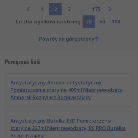
1
2
3
175
Liczba wyników na stronę
20
50
100
Powrót na górę strony
Powiązane linki
Antystatyczny Aerozol antystatyczny
Pomieszczenia sterylne 400ml Nieprzewodzący,
Ambersil Rozpylacz Rozpraszający
Antystatyczny Butelka ESD Pomieszczenia
sterylne 227ml Nieprzewodzący, RS PRO Butelka
Rozpraszający