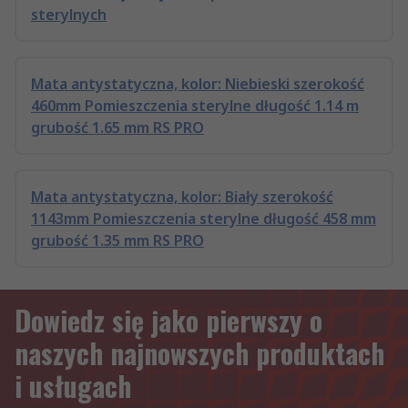
sterylnych
Mata antystatyczna, kolor: Niebieski szerokość
460mm Pomieszczenia sterylne długość 1.14 m
grubość 1.65 mm RS PRO
Mata antystatyczna, kolor: Biały szerokość
1143mm Pomieszczenia sterylne długość 458 mm
grubość 1.35 mm RS PRO
Dowiedz się jako pierwszy o
naszych najnowszych produktach
i usługach