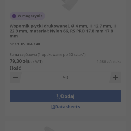
W magazynie
Wspornik płytki drukowanej, Ø 4 mm, H 12.7 mm, H
22.9 mm, materiał: Nylon 66, RS PRO 17.8 mm 17.8
mm
Nr art. RS
304-140
Suma częściowa (1 opakowanie po 50 sztuk/i)
79,30 zł
(bez VAT)
1,586 zł/sztuka
Ilość
Dodaj
Datasheets