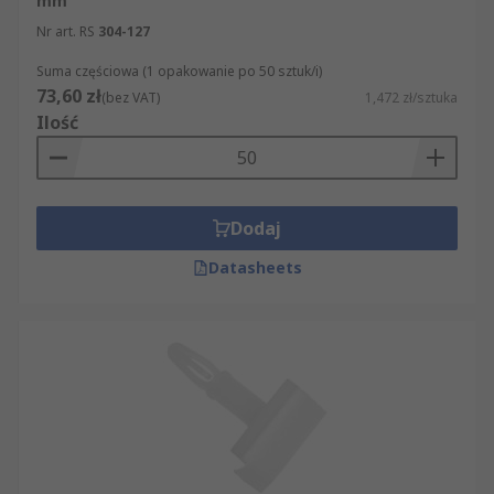
mm
Nr art. RS
304-127
Suma częściowa (1 opakowanie po 50 sztuk/i)
73,60 zł
(bez VAT)
1,472 zł/sztuka
Ilość
Dodaj
Datasheets