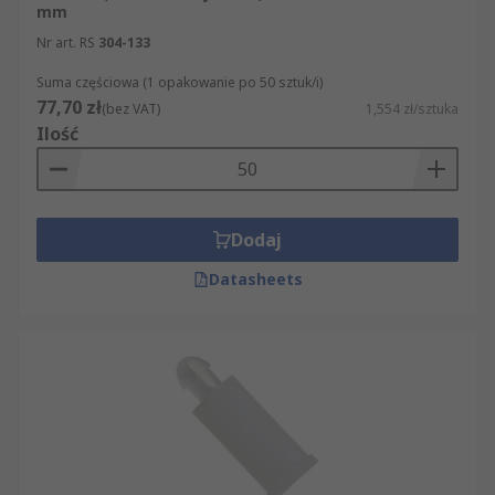
mm
Nr art. RS
304-133
Suma częściowa (1 opakowanie po 50 sztuk/i)
77,70 zł
(bez VAT)
1,554 zł/sztuka
Ilość
Dodaj
Datasheets