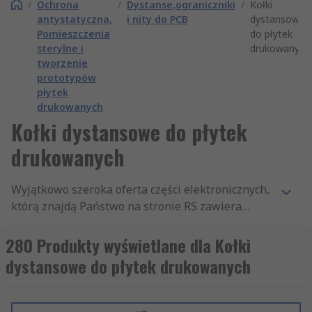
/
Ochrona
/
Dystanse,ograniczniki
/
Kołki
antystatyczna,
i nity do PCB
dystansowe
Pomieszczenia
do płytek
sterylne i
drukowanych
tworzenie
prototypów
płytek
drukowanych
Kołki dystansowe do płytek
drukowanych
Wyjątkowo szeroka oferta części elektronicznych,
którą znajdą Państwo na stronie RS zawiera
tysiące produktów z działu Prototypy PCB,
podzielonego na takie sekcje, jak: Ochrona EMI i
280 Produkty wyświetlane dla Kołki
RFI, Obwody drukowane PCB i Dystanse
dystansowe do płytek drukowanych
samoprzylepne PCB. Posiadamy najwyższej
jakości asortyment artykułów z kategorii
Dystanse samoprzylepne PCB, jaki dostępny jest