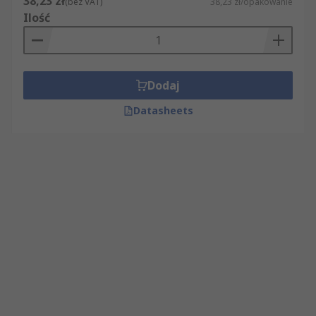
38,23 zł
(bez VAT)
38,23 zł/opakowanie
Ilość
Dodaj
Datasheets