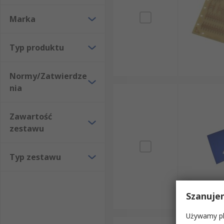
Marka
Typ produktu
Normy/Zatwierdze
nia
Zawartość
zestawu
Typ zestawu
Szanuje
Używamy pli