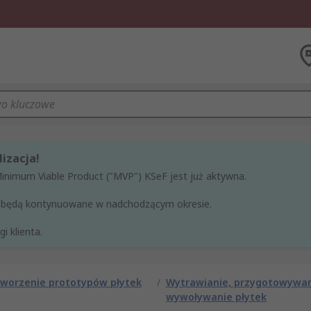
izacja!
Minimum Viable Product ("MVP") KSeF jest już aktywna.
ne będą kontynuowane w nadchodzącym okresie.
i klienta.
tworzenie prototypów płytek
/
Wytrawianie, przygotowywan
wywoływanie płytek