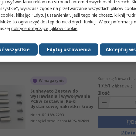
cji i wyświetlania reklam na stronach internetowych osób trzecich. Kl
Suma częściowa (1 sz
W magazynie
szystkie", wyrażasz zgodę na przetwarzanie wszystkich plików cook
140,22 zł
(bez VAT)
 cookie, klikając "Edytuj ustawienia". Jeśli tego nie chcesz, kliknij "Od
Seeit Folia transferowa PCBw
Ilość
zestawie: 5 arkuszy papieru
 Może to ograniczyć dostęp do niektórych funkcji. Więcej informacji
naszej
polityce dotyczącej plików cookie
.
Nr art. RS
286-4033
Nr części producenta
PNP-BLUE
D
ć wszystkie
Edytuj ustawienia
Akceptuj ws
Data
Suma częściowa (1 sz
W magazynie
17,51 zł
(bez VAT)
Sunhayato Zestaw do
Ilość
wytrawiania i wywoływania
PCBw zestawie: Kołki
dystansowe, nakrętki i śruby
Nr art. RS
189-2293
Nr części producenta
MPS-M2611
D
Data