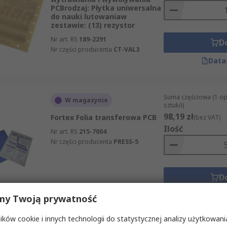
PCBrodzaj: Płytka uniwersalna
do nauki lutowaniaw
zestawie: (13) rezystor
Nr art. RS
189-2291
D
Nr części producenta
CT-VAL3
Data
Suma częściowa (1 o
W magazynie
sztuk/i)
98,19 zł
Fortex Folia transferowa PCB
(bez VAT)
Ilość
Nr art. RS
215-7004
Nr części producenta
PRESS-5
D
Data
my Twoją prywatność
ków cookie i innych technologii do statystycznej analizy użytkowani