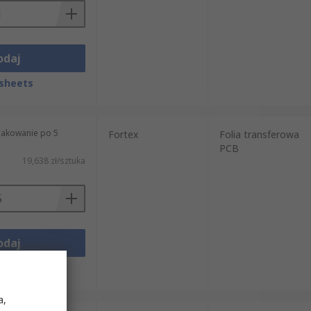
odaj
sheets
pakowanie po 5
Fortex
Folia transferowa
PCB
19,638 zł/sztuka
odaj
sheets
a,