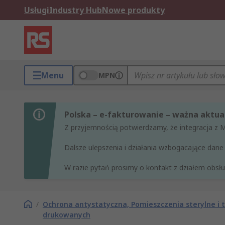
Usługi
Industry Hub
Nowe produkty
Menu
MPN
Polska – e-fakturowanie – ważna aktual
Z przyjemnością potwierdzamy, że integracja z 
Dalsze ulepszenia i działania wzbogacające da
W razie pytań prosimy o kontakt z działem obsług
/
Ochrona antystatyczna, Pomieszczenia sterylne i 
drukowanych