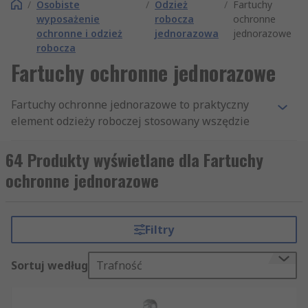
/
Osobiste
/
Odzież
/
Fartuchy
wyposażenie
robocza
ochronne
ochronne i odzież
jednorazowa
jednorazowe
robocza
Fartuchy ochronne jednorazowe
Fartuchy ochronne jednorazowe to praktyczny
element odzieży roboczej stosowany wszędzie
tam, gdzie liczy się szybka ochrona ubrania,
utrzymanie czystości stanowiska i ograniczenie
64 Produkty wyświetlane dla Fartuchy
przenoszenia zabrudzeń. W codziennej pracy
ochronne jednorazowe
fartuchy jednorazowe są wykorzystywane między
innymi w laboratoriach, zakładach produkcyjnych,
obszarach higienicznych, punktach kontroli
Filtry
jakości, serwisie, sprzątaniu oraz w wielu innych
środowiskach, w których odzież robocza ma
Sortuj według
Trafność
wspierać organizację pracy i podstawowe zasady
ochrony.