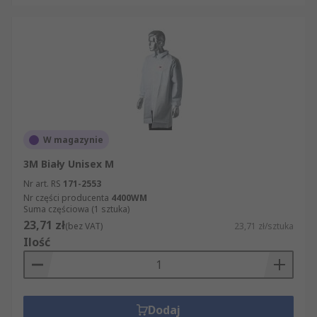
W magazynie
3M Biały Unisex M
Nr art. RS
171-2553
Nr części producenta
4400WM
Suma częściowa (1 sztuka)
23,71 zł
(bez VAT)
23,71 zł/sztuka
Ilość
Dodaj