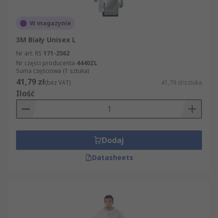
W magazynie
3M Biały Unisex L
Nr art. RS
171-2562
Nr części producenta
4440ZL
Suma częściowa (1 sztuka)
41,79 zł
(bez VAT)
41,79 zł/sztuka
Ilość
Dodaj
Datasheets