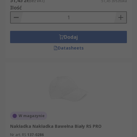
51,45 zł
(bez VAT)
51,45 zł/sztuka
Ilość
Dodaj
Datasheets
W magazynie
Nakładka Nakładka Bawełna Biały RS PRO
Nr art. RS
137-0286