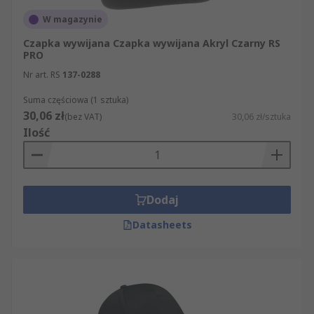
W magazynie
Czapka wywijana Czapka wywijana Akryl Czarny RS
PRO
Nr art. RS
137-0288
Suma częściowa (1 sztuka)
30,06 zł
(bez VAT)
30,06 zł/sztuka
Ilość
Dodaj
Datasheets