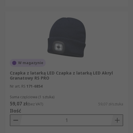
W magazynie
Czapka z latarką LED Czapka z latarką LED Akryl
Granatowy RS PRO
Nr art. RS
171-6854
Suma częściowa (1 sztuka)
59,07 zł
(bez VAT)
59,07 zł/sztuka
Ilość