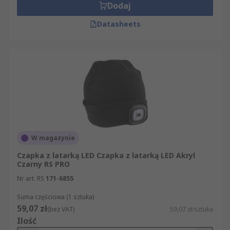
Dodaj
Datasheets
W magazynie
Czapka z latarką LED Czapka z latarką LED Akryl
Czarny RS PRO
Nr art. RS
171-6855
Suma częściowa (1 sztuka)
59,07 zł
(bez VAT)
59,07 zł/sztuka
Ilość