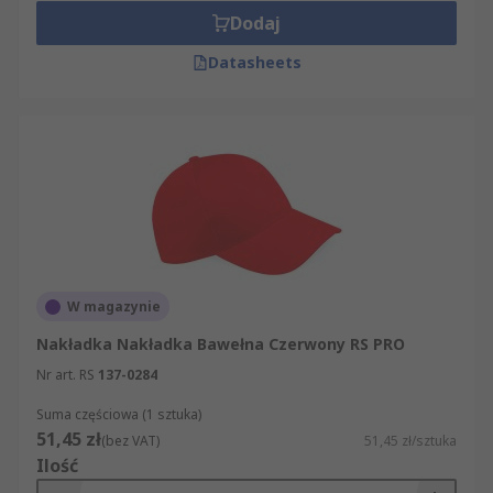
Dodaj
Datasheets
W magazynie
Nakładka Nakładka Bawełna Czerwony RS PRO
Nr art. RS
137-0284
Suma częściowa (1 sztuka)
51,45 zł
(bez VAT)
51,45 zł/sztuka
Ilość