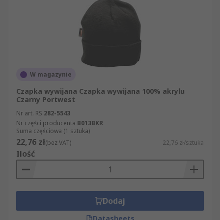
W magazynie
Czapka wywijana Czapka wywijana 100% akrylu
Czarny Portwest
Nr art. RS
282-5543
Nr części producenta
B013BKR
Suma częściowa (1 sztuka)
22,76 zł
(bez VAT)
22,76 zł/sztuka
Ilość
Dodaj
Datasheets