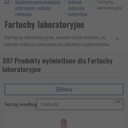
/
Osobiste wyposażenie
/
Odzież
/
Fartuchy
ochronne i odzież
robocza
laboratoryjne
robocza
ochronna
Fartuchy laboratoryjne
Fartuchy laboratoryjne, zwane także kitlami, to
odzież robocza noszona na ubraniu użytkownika
podczas pracy w laboratorium, placówce
medycznej, zakładzie produkcyjnym lub
397 Produkty wyświetlane dla Fartuchy
środowisku technicznym. Ich zadaniem jest
laboratoryjne
ograniczenie kontaktu odzieży i skóry z
zabrudzeniami, pyłem, rozpryskami lub
substancjami używanymi na stanowisku pracy.
Filtry
Typowy fartuch laboratoryjny ma krój płaszcza,
Sortuj według
Trafność
rękawy, zapięcie z przodu oraz długość dobraną
do zakresu ochrony i wygody pracy. Przy wyborze
znaczenie mają przede wszystkim rozmiar, rodzaj
użytkownika, materiał, właściwości materiału,