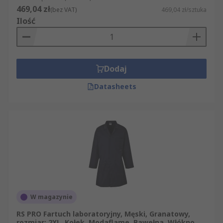
469,04 zł
(bez VAT)
469,04 zł/sztuka
Ilość
Dodaj
Datasheets
W magazynie
RS PRO Fartuch laboratoryjny, Męski, Granatowy,
rozmiar: 2XL, Kołek, Modaflame, Bawełna, Włókno