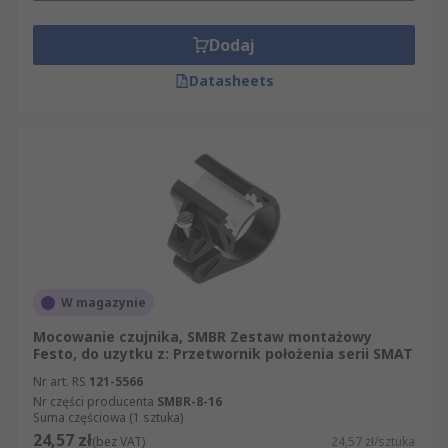
Dodaj
Datasheets
W magazynie
Mocowanie czujnika, SMBR Zestaw montażowy
Festo, do uzytku z: Przetwornik położenia serii SMAT
Nr art. RS
121-5566
Nr części producenta
SMBR-8-16
Suma częściowa (1 sztuka)
24,57 zł
(bez VAT)
24,57 zł/sztuka