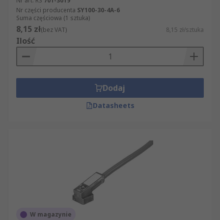
Nr art. RS
701-3019
Nr części producenta
SY100-30-4A-6
Suma częściowa (1 sztuka)
8,15 zł
(bez VAT)
8,15 zł/sztuka
Ilość
Dodaj
Datasheets
W magazynie