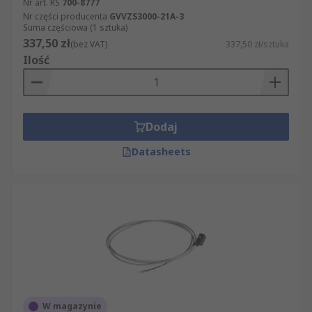
Nr art. RS
700-8777
Nr części producenta
GVVZS3000-21A-3
Suma częściowa (1 sztuka)
337,50 zł
(bez VAT)
337,50 zł/sztuka
Ilość
Dodaj
Datasheets
W magazynie