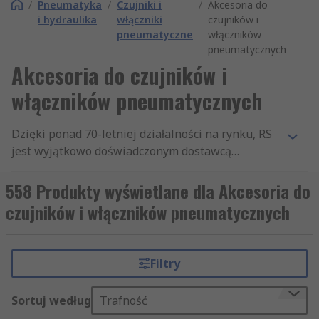
/
Pneumatyka
/
Czujniki i
/
Akcesoria do
i hydraulika
włączniki
czujników i
pneumatyczne
włączników
pneumatycznych
Akcesoria do czujników i
włączników pneumatycznych
Dzięki ponad 70-letniej działalności na rynku, RS
jest wyjątkowo doświadczonym dostawcą
niezbędnych artykułów, m.in. z kategorii
Mocowania czujników cylindrów i siłowników
558 Produkty wyświetlane dla Akcesoria do
pneumatycznych. Obecnie wspieramy inżynierów
czujników i włączników pneumatycznych
na całym świecie, dostarczając produkty, takie jak
Mocowania czujników cylindrów i siłowników
pneumatycznych i inne artykuły z sekcji
Filtry
Oprzyrządowanie i przełączniki pneumatyczne
klientom z ponad 160 krajów. Nasi klienci wiedzą,
Sortuj według
Trafność
że mogą polegać na jakości naszych produktów i