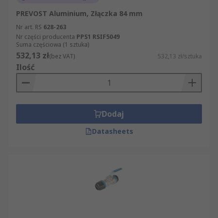
PREVOST Aluminium, Złączka 84 mm
Nr art. RS
628-263
Nr części producenta
PPS1 RSIF5049
Suma częściowa (1 sztuka)
532,13 zł
(bez VAT)
532,13 zł/sztuka
Ilość
Dodaj
Datasheets