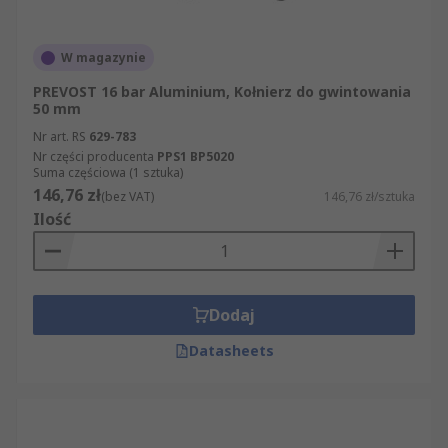
W magazynie
PREVOST 16 bar Aluminium, Kołnierz do gwintowania
50 mm
Nr art. RS
629-783
Nr części producenta
PPS1 BP5020
Suma częściowa (1 sztuka)
146,76 zł
(bez VAT)
146,76 zł/sztuka
Ilość
Dodaj
Datasheets