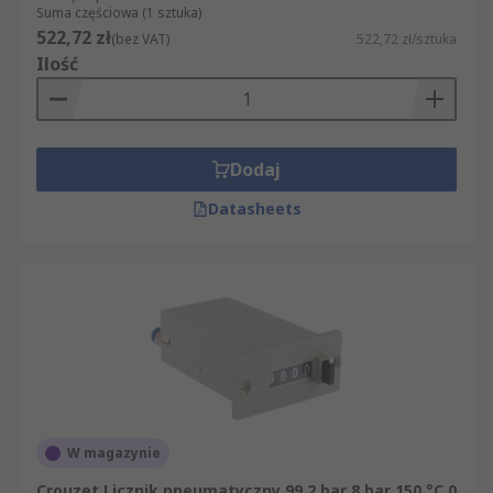
Suma częściowa (1 sztuka)
522,72 zł
(bez VAT)
522,72 zł/sztuka
Ilość
Dodaj
Datasheets
W magazynie
Crouzet Licznik pneumatyczny 99 2 bar 8 bar 150 °C 0