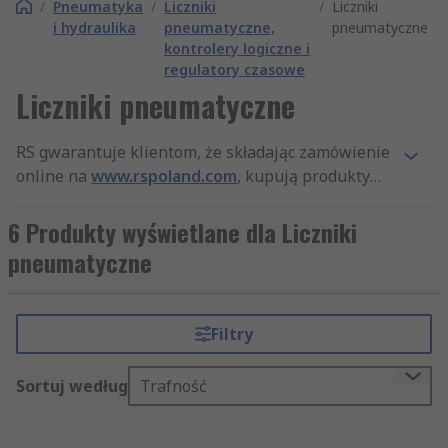
/
Pneumatyka
/
Liczniki
/
Liczniki
i hydraulika
pneumatyczne,
pneumatyczne
kontrolery logiczne i
regulatory czasowe
Liczniki pneumatyczne
RS gwarantuje klientom, że składając zamówienie
online na
www.rspoland.com
, kupują produkty
najwyższej jakości, które spełniają wszystkie
standardy bezpieczeństwa. Nasza firma słynie też
6 Produkty wyświetlane dla Liczniki
z profesjonalnej obsługi klienta. Dzięki
pneumatyczne
szerokiemu asortymentowi produktów z
kategorii Liczniki pneumatyczne, a także innych
artykułów z działów Liczniki pneumatyczne,
Filtry
kontrolery logiczne i regulatory czasowe i
Pneumatyka, hydraulika i przeniesienie napędu,
Sortuj według
Trafność
jesteśmy najlepiej zaopatrzonym dystrybutorem
na rynku. Oferujemy szybką dostawę, dzięki
czemu zamówione produkty z kategorii Liczniki