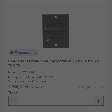
rygorystyczne testy bezpieczeństwa. Mogą więc
Państwo spokojnie robić zakupy, wiedząc, że
naszym celem jest zapewnienie Państwu
najwyższej klasy produktów i usług. Nasza strona
internetowa jest prosta w obsłudze. Mogą
Państwo zawęzić wyniki wyszukiwania do
konkretnej marki artykułów z kategorii Liczniki
pneumatyczne. Mogą Państwo sortować wyniki
wyszukiwania nie tylko według marki produktu,
W magazynie
ale także według jego nazwy, producenta czy
dostępności w magazynie.
Hengstler Licznik pneumatyczny 497 2 bar 8 bar 60
°C 0 °C
Nr art. RS
726-314
Nr części producenta
0 497 487
Suma częściowa (1 sztuka)
2 056,61 zł
(bez VAT)
2 056,61 zł/sztuka
Ilość