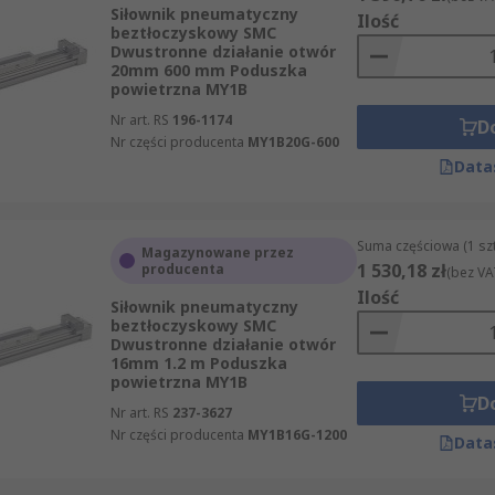
Siłownik pneumatyczny
Ilość
beztłoczyskowy SMC
Dwustronne działanie otwór
20mm 600 mm Poduszka
powietrzna MY1B
Nr art. RS
196-1174
D
Nr części producenta
MY1B20G-600
Data
Suma częściowa (1 sz
Magazynowane przez
1 530,18 zł
producenta
(bez VA
Ilość
Siłownik pneumatyczny
beztłoczyskowy SMC
Dwustronne działanie otwór
16mm 1.2 m Poduszka
powietrzna MY1B
D
Nr art. RS
237-3627
Nr części producenta
MY1B16G-1200
Data