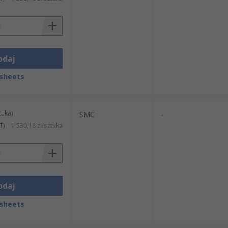
odaj
sheets
tuka)
SMC
-
T)
1 530,18 zł/sztuka
odaj
sheets