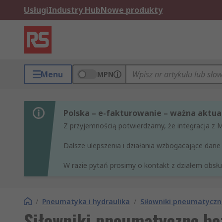
Usługi
Industry Hub
Nowe produkty
Menu
MPN
Polska – e-fakturowanie – ważna aktual
Z przyjemnością potwierdzamy, że integracja z 
Dalsze ulepszenia i działania wzbogacające da
W razie pytań prosimy o kontakt z działem obsług
/
Pneumatyka i hydraulika
/
Siłowniki pneumatycz
Siłowniki pneumatyczne be