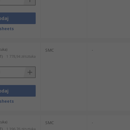
odaj
sheets
tuka)
SMC
-
T)
1 778,94 zł/sztuka
odaj
sheets
tuka)
SMC
-
T)
1 396,76 zł/sztuka