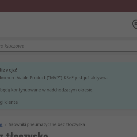
izacja!
Minimum Viable Product ("MVP") KSeF jest już aktywna.
ne będą kontynuowane w nadchodzącym okresie.
i klienta.
ne
/
Siłowniki pneumatyczne bez tłoczyska
z tłoczyska