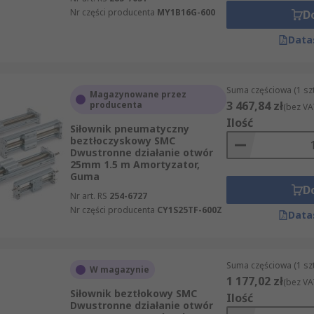
Nr części producenta
MY1B16G-600
D
Data
Suma częściowa (1 sz
Magazynowane przez
3 467,84 zł
producenta
(bez VA
Ilość
Siłownik pneumatyczny
beztłoczyskowy SMC
Dwustronne działanie otwór
25mm 1.5 m Amortyzator,
Guma
D
Nr art. RS
254-6727
Nr części producenta
CY1S25TF-600Z
Data
Suma częściowa (1 sz
W magazynie
1 177,02 zł
(bez VA
Siłownik beztłokowy SMC
Ilość
Dwustronne działanie otwór