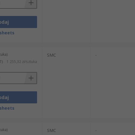
odaj
sheets
tuka)
SMC
-
T)
1 255,32 zł/sztuka
odaj
sheets
tuka)
SMC
-