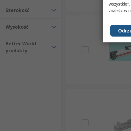
wszystkie".
Szerokość
znaleźć w 
Wysokość
Odrzu
Better World
produkty