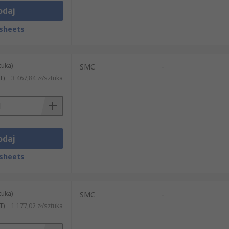
odaj
sheets
tuka)
SMC
-
T)
3 467,84 zł/sztuka
odaj
sheets
tuka)
SMC
-
T)
1 177,02 zł/sztuka