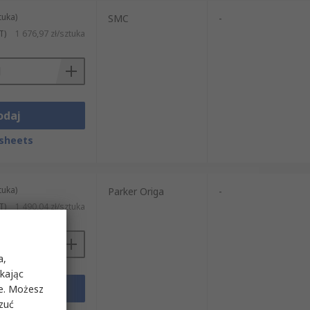
tuka)
SMC
-
T)
1 676,97 zł/sztuka
odaj
sheets
tuka)
Parker Origa
-
T)
1 490,04 zł/sztuka
a,
ikając
odaj
ie. Możesz
rzuć