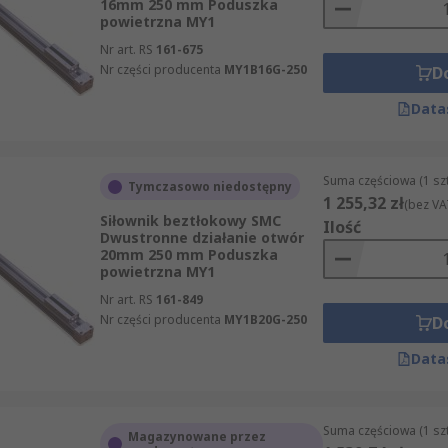
16mm 250 mm Poduszka
powietrzna MY1
Nr art. RS
161-675
Nr części producenta
MY1B16G-250
D
Data
Suma częściowa (1 sz
Tymczasowo niedostępny
1 255,32 zł
(bez VA
Siłownik beztłokowy SMC
Ilość
Dwustronne działanie otwór
20mm 250 mm Poduszka
powietrzna MY1
Nr art. RS
161-849
Nr części producenta
MY1B20G-250
D
Data
Suma częściowa (1 sz
Magazynowane przez