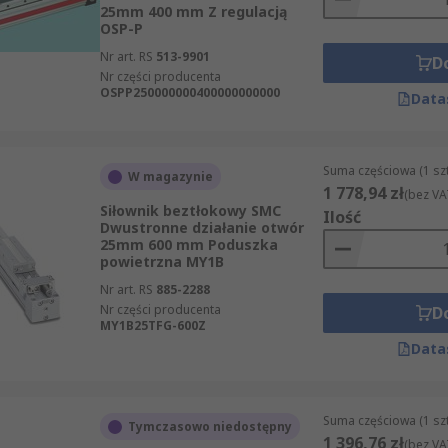
25mm 400 mm Z regulacją
OSP-P
Nr art. RS
513-9901
D
Nr części producenta
OSPP250000000400000000000
Data
Suma częściowa (1 sz
W magazynie
1 778,94 zł
(bez VA
Siłownik beztłokowy SMC
Ilość
Dwustronne działanie otwór
25mm 600 mm Poduszka
powietrzna MY1B
Nr art. RS
885-2288
Nr części producenta
D
MY1B25TFG-600Z
Data
Suma częściowa (1 sz
Tymczasowo niedostępny
1 396,76 zł
(bez VA