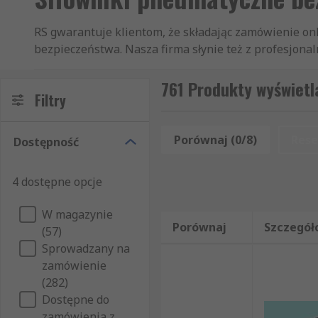
RS gwarantuje klientom, że składając zamówienie on
bezpieczeństwa. Nasza firma słynie też z profesjonal
także innych artykułów z działów Siłowniki pneumaty
dystrybutorem na rynku. Oferujemy szybką dostawę, 
761 Produkty wyświetl
Filtry
wtedy, gdy ich Państwo potrzebują. Naszym Kliento
Niezależnie od tego, czy kupują Państwo produkt w i
Siłowniki beztłokowe zostanie dostarczony w ciągu d
Porównaj (0/8)
Rese
Dostępność
znaleźć nikogo gotowego dostarczyć hurtową ilość s
artykuły z kategorii Siłowniki beztłokowe. Oferuje
4 dostępne opcje
Jeśli odwiedzą Państwo naszą stronę internetową, o
prosty i klarowny. Oprócz artykułów z sekcji Siłown
W magazynie
W skład naszej oferty artykułów z grupy Artykuły mec
Porównaj
Szczegół
(57)
Pneumatyka, hydraulika i przeniesienie napędu. Wsz
Sprowadzany na
zamówienie
(282)
Dostępne do
zamówienia z