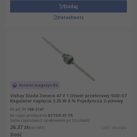
Dodaj
Datasheets
Ostatni magazyn RS
Vishay Dioda Zenera 47 V 1 Otwór przelotowy SOD-57
Regulator napięcia 3.25 W 6 % Pojedyncza 2-pinowy
Nr art. RS
168-2147
Nr części producenta
BZT03C47-TR
Suma częściowa (1 opakowanie po 10 sztuk/i)
26,37 zł
(bez VAT)
2,637 zł/sztuka
Ilość