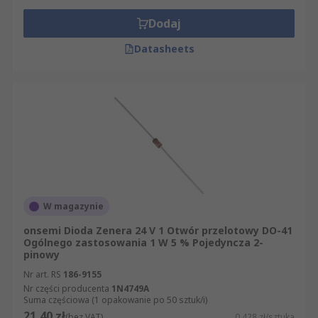
Dodaj
Datasheets
W magazynie
onsemi Dioda Zenera 24 V 1 Otwór przelotowy DO-41
Ogólnego zastosowania 1 W 5 % Pojedyncza 2-
pinowy
Nr art. RS
186-9155
Nr części producenta
1N4749A
Suma częściowa (1 opakowanie po 50 sztuk/i)
21,40 zł
(bez VAT)
0,428 zł/sztuka