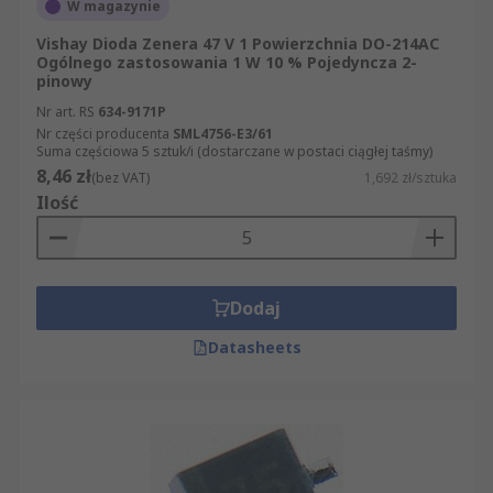
W magazynie
Vishay Dioda Zenera 47 V 1 Powierzchnia DO-214AC
Ogólnego zastosowania 1 W 10 % Pojedyncza 2-
pinowy
Nr art. RS
634-9171P
Nr części producenta
SML4756-E3/61
Suma częściowa 5 sztuk/i (dostarczane w postaci ciągłej taśmy)
8,46 zł
(bez VAT)
1,692 zł/sztuka
Ilość
Dodaj
Datasheets