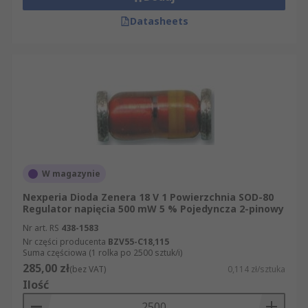
Datasheets
W magazynie
Nexperia Dioda Zenera 18 V 1 Powierzchnia SOD-80
Regulator napięcia 500 mW 5 % Pojedyncza 2-pinowy
Nr art. RS
438-1583
Nr części producenta
BZV55-C18,115
Suma częściowa (1 rolka po 2500 sztuk/i)
285,00 zł
(bez VAT)
0,114 zł/sztuka
Ilość