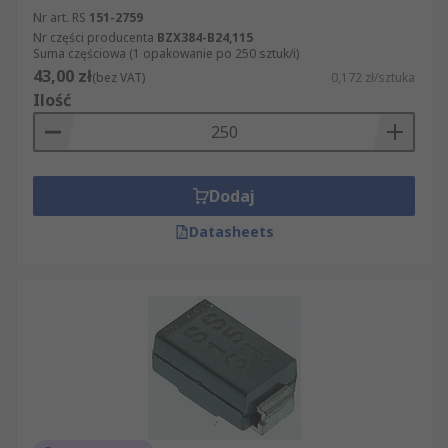
Nr art. RS
151-2759
Nr części producenta
BZX384-B24,115
Suma częściowa (1 opakowanie po 250 sztuk/i)
43,00 zł
(bez VAT)
0,172 zł/sztuka
Ilość
Dodaj
Datasheets