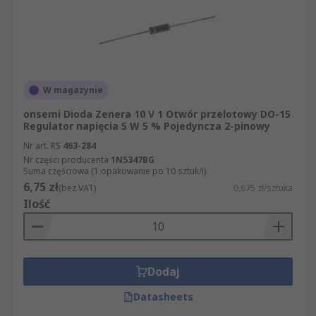
W magazynie
onsemi Dioda Zenera 10 V 1 Otwór przelotowy DO-15
Regulator napięcia 5 W 5 % Pojedyncza 2-pinowy
Nr art. RS
463-284
Nr części producenta
1N5347BG
Suma częściowa (1 opakowanie po 10 sztuk/i)
6,75 zł
(bez VAT)
0,675 zł/sztuka
Ilość
Dodaj
Datasheets