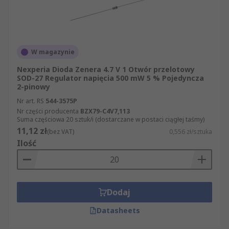
Państwu w sposób błyskawiczny i profesjonalny.
Nie potrafią Państwo znaleźć nikogo gotowego
dostarczyć hurtową ilość szukanego przez
Państwa produktu? Na naszej stronie łatwo
W magazynie
znajdą Państwo wszystkie potrzebne artykuły z
Nexperia Dioda Zenera 4.7 V 1 Otwór przelotowy
kategorii Diody Zenera . Oferujemy Państwu
SOD-27 Regulator napięcia 500 mW 5 % Pojedyncza
ponad 500 000 produktów dostępnych w
2-pinowy
sprzedaży online, a także błyskawiczną dostawę.
Nr art. RS
544-3575P
Jeśli odwiedzą Państwo naszą stronę
Nr części producenta
BZX79-C4V7,113
Suma częściowa 20 sztuk/i (dostarczane w postaci ciągłej taśmy)
internetową, odkryją Państwo, że została
11,12 zł
(bez VAT)
0,556 zł/sztuka
zaprojektowana tak, by proces składania
Ilość
zamówienia był maksymalnie prosty i klarowny.
Naszym Klientom oferujemy ekspresową
przesyłkę tych produktów z kategorii Diody
Zenera , które dostępne są w magazynach w
Dodaj
chwili składania zamówienia. Dokładamy
wszelkich starań, by oferowane przez nas
Datasheets
artykuły z kategorii Diody Zenera miały