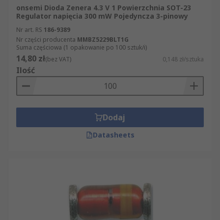
onsemi Dioda Zenera 4.3 V 1 Powierzchnia SOT-23
Regulator napięcia 300 mW Pojedyncza 3-pinowy
Nr art. RS
186-9389
Nr części producenta
MMBZ5229BLT1G
Suma częściowa (1 opakowanie po 100 sztuk/i)
14,80 zł
(bez VAT)
0,148 zł/sztuka
Ilość
Dodaj
Datasheets