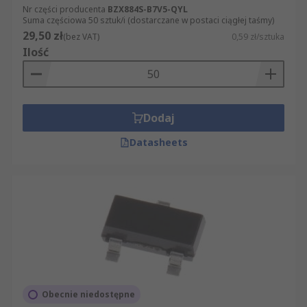
Nr części producenta
BZX884S-B7V5-QYL
Suma częściowa 50 sztuk/i (dostarczane w postaci ciągłej taśmy)
29,50 zł
(bez VAT)
0,59 zł/sztuka
Ilość
Dodaj
Datasheets
Obecnie niedostępne