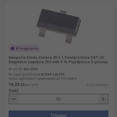
najwyższą jakość i spełniały wszystkie standardy
bezpieczeństwa. Udostępniamy dokładne dane
techniczne na temat wszystkich produktów z
sekcji Elementy dyskretne , tak by przed zakupem
mogli Państwo sprawdzić, czy konkretny artykuł
spełnia Państwa oczekiwania.
W magazynie
Nexperia Dioda Zenera 20 V 1 Powierzchnia SOT-23
Regulator napięcia 250 mW 5 % Pojedyncza 3-pinowy
Nr art. RS
484-3378
Nr części producenta
BZX84-C20,215
Suma częściowa (1 opakowanie po 50 sztuk/i)
16,20 zł
(bez VAT)
0,324 zł/sztuka
Ilość
Dodaj