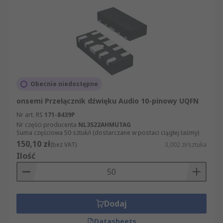
Państwo ograniczyć wyniki wyszukiwania w
ramach kategorii Przełączniki dźwięku do
artykułów konkretnych marek, producentów, o
określonej dostępności w magazynach itp. W ten
sposób mogą Państwo sprawnie przejrzeć naszą
ofertę, w skład której wchodzą zarówno produkty
niszowe i ekskluzywne, jak i niezbędne
Obecnie niedostępne
praktyczne artykuły marki RS.
onsemi Przełącznik dźwięku Audio 10-pinowy UQFN
Nr art. RS
171-8439P
Nr części producenta
NL3S22AHMUTAG
Suma częściowa 50 sztuk/i (dostarczane w postaci ciągłej taśmy)
150,10 zł
(bez VAT)
3,002 zł/sztuka
Ilość
Dodaj
Datasheets