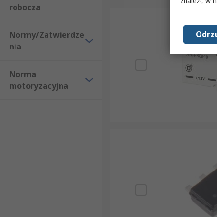
znaleźć w 
robocza
Odrzu
Normy/Zatwierdze
nia
Norma
motoryzacyjna