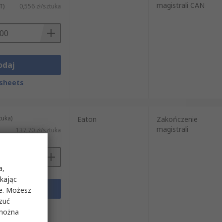
magistrali CAN
T)
0,556 zł/sztuka
odaj
sheets
tuka)
Eaton
Zakończenie
magistrali
137,70 zł/sztuka
a,
ikając
odaj
ie. Możesz
rzuć
sheets
 można