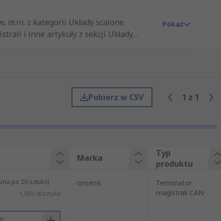
 m.in. z kategorii Układy scalone
Pokaż
rali i inne artykuły z sekcji Układy
tów i usług, niezależnie od tego czy
gorii Układy scalone magistrali. RS
łady scalone magistrali według nazwy,
stwo z łatwością znaleźć taki
kty w dużych ilościach, czy tylko
Pobierz w CSV
1
z
1
 artykuły, które pomyślnie przeszły
 zapewnienie Państwu najwyższej klasy
kty z grupy Electronics Components,
ą m.in. części z działów Półprzewodniki i
Typ
Marka
produktu
ma po 20 sztuk/i)
onsemi
Terminator
magistrali CAN
1,056 zł/sztuka