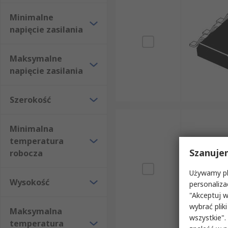
Minimalne
napięcie zasilania
Maksymalne
napięcie zasilania
Szerokość
Minimalna
temperatura
Szanuje
robocza
Używamy pli
Wysokość
personaliza
"Akceptuj w
wybrać pliki
Maksymalna
wszystkie".
temperatura