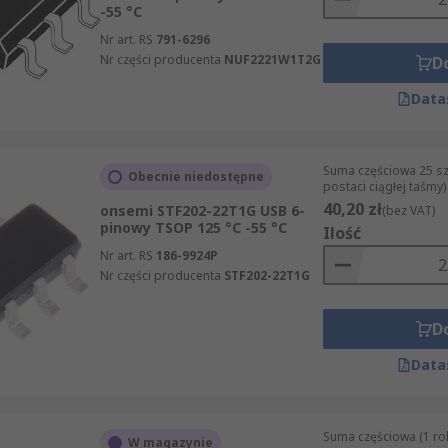
-55 °C
Nr art. RS
791-6296
Nr części producenta
NUF2221W1T2G
D
Data
Suma częściowa 25 sz
Obecnie niedostępne
postaci ciągłej taśmy)
40,20 zł
onsemi STF202-22T1G USB 6-
(bez VAT)
pinowy TSOP 125 °C -55 °C
Ilość
Nr art. RS
186-9924P
Nr części producenta
STF202-22T1G
D
Data
Suma częściowa (1 rol
W magazynie