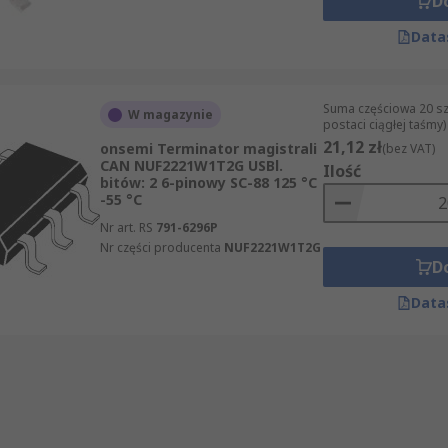
D
Data
Suma częściowa 20 sz
W magazynie
postaci ciągłej taśmy)
21,12 zł
onsemi Terminator magistrali
(bez VAT)
CAN NUF2221W1T2G USBl.
Ilość
bitów: 2 6-pinowy SC-88 125 °C
-55 °C
Nr art. RS
791-6296P
Nr części producenta
NUF2221W1T2G
D
Data