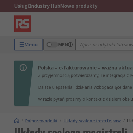
Usługi
Industry Hub
Nowe produkty
Menu
MPN
Polska – e-fakturowanie – ważna aktual
Z przyjemnością potwierdzamy, że integracja z 
Dalsze ulepszenia i działania wzbogacające da
W razie pytań prosimy o kontakt z działem obsług
/
Półprzewodniki
/
Układy scalone interfejsów
/
Ukł
Układy scalone magistrali