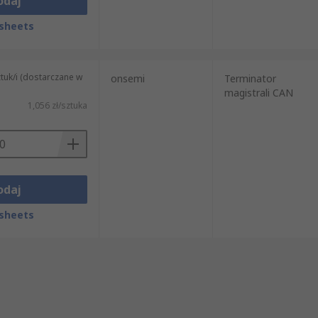
odaj
sheets
tuk/i (dostarczane w
onsemi
Terminator
magistrali CAN
1,056 zł/sztuka
odaj
sheets