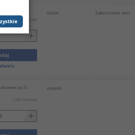
tuka)
Eaton
Zakończenie sieci
122,76 zł/sztuka
zystkie
odaj
sheets
pakowanie po 25
onsemi
-
1,608 zł/sztuka