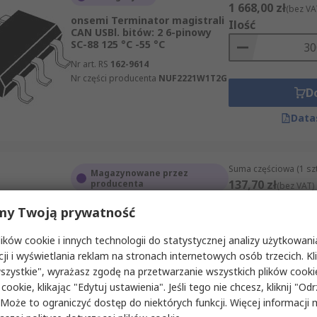
1 668,00 zł
(bez VA
onsemi Terminator magistrali
Ilość
CAN USBl. bitów: 2 6-pinowy
SC-88 125 °C -55 °C
Nr art. RS
162-9614
Nr części producenta
NUF2221W1T2G
D
Data
Suma częściowa (1 sz
Magazynowane przez
137,70 zł
producenta
(bez VAT)
Ilość
Eaton Zakończenie magistrali
my Twoją prywatność
174754 SWD4-RC5-10 5-pinowy
55 °C -25 °C
ków cookie i innych technologii do statystycznej analizy użytkowani
Nr art. RS
126-207
cji i wyświetlania reklam na stronach internetowych osób trzecich. Kl
Nr części producenta
D
szystkie", wyrażasz zgodę na przetwarzanie wszystkich plików cook
174754 SWD4-RC5-10
 cookie, klikając "Edytuj ustawienia". Jeśli tego nie chcesz, kliknij "Od
Data
 Może to ograniczyć dostęp do niektórych funkcji. Więcej informacji