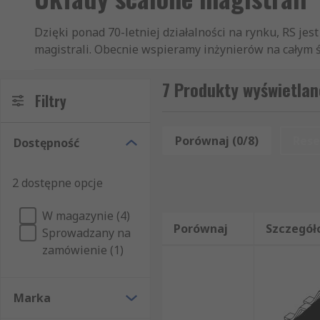
Dzięki ponad 70-letniej działalności na rynku, RS je
magistrali. Obecnie wspieramy inżynierów na całym świ
scalone interfejsów klientom z ponad 160 krajów. Nas
kupują Filtry aktywne, czy Nadajniki-odbiorniki USB.
7 Produkty wyświetlan
Filtry
ułatwia Państwu szybkie złożenie zamówienia przez i
ceny, marki, producenta czy dostępności w magazyni
komponent, który będzie spełniać wszystkie Państwa 
Porównaj (0/8)
Rese
Dostępność
pojedyncze sztuki, oferujemy Państwu błyskawiczną do
rygorystyczne testy bezpieczeństwa. Mogą więc Pańs
2 dostępne opcje
produktów i usług. Oprócz artykułów z sekcji Układy
Power & Connectors. W skład naszej oferty artykułów
W magazynie (4)
Półprzewodniki. Wszystkie zamówione produkty dost
Porównaj
Szczegół
Sprowadzany na
zamówienie (1)
Marka