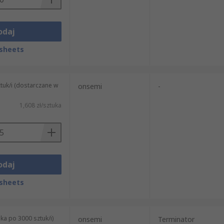
odaj
sheets
tuk/i (dostarczane w
onsemi
-
1,608 zł/sztuka
odaj
sheets
ka po 3000 sztuk/i)
onsemi
Terminator