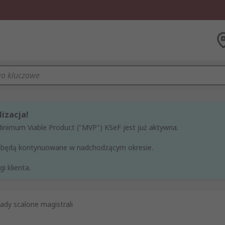
izacja!
Minimum Viable Product ("MVP") KSeF jest już aktywna.
ne będą kontynuowane w nadchodzącym okresie.
i klienta.
ady scalone magistrali