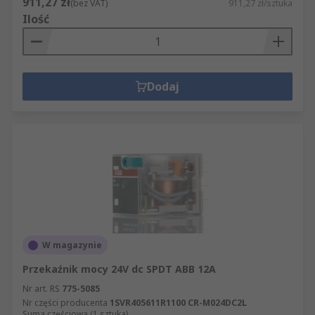
911,27 zł
(bez VAT)
911,27 zł/sztuka
Ilość
Dodaj
W magazynie
Przekaźnik mocy 24V dc SPDT ABB 12A
Nr art. RS
775-5085
Nr części producenta
1SVR405611R1100 CR-M024DC2L
Suma częściowa (1 sztuka)