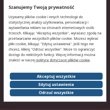
Reklamacje i zwroty
Rejestracja
Szanujemy Twoją prywatność
Pomoc
Używamy plików cookie i innych technologii do
statystycznej analizy użytkowania, personalizacji i
Aspekty prawne
wyświetlania reklam na stronach internetowych osób
trzecich. Klikając "Akceptuj wszystkie", wyrażasz zgodę na
Bezpieczeństwo e-
Polityka dotycząca
przetwarzanie wszystkich plików cookie. Możesz wybrać
maila
plików cookie
pliki cookie, klikając "Edytuj ustawienia". Jeśli tego nie
Polityka prywatności
Użytkowanie witryny
chcesz, kliknij "Odrzuć wszystkie". Może to ograniczyć
Zastrzeżenia prawne
Warunki Sprzedaży
dostęp do niektórych funkcji. Więcej informacji można
znaleźć w naszej
polityce dotyczącej plików cookie
.
O firmie RS
Akceptuj wszystkie
Grupa RS
Kontakt
O firmie RS
RS na świecie
Edytuj ustawienia
Kariera
Nagrody dla RS
Odrzuć wszystkie
ESG