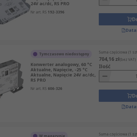
24V ac/dc, RS PRO
Nr art. RS
192-3396
D
Data
Suma częściowa (1 sz
Tymczasowo niedostępny
704,16 zł
(bez VAT)
Konwerter analogowy, 60 °C
Ilość
Aktualne, Napięcie, -25 °C
Aktualne, Napięcie 24V ac/dc,
RS PRO
Nr art. RS
606-326
D
Data
Suma częściowa (1 sz
W magazynie