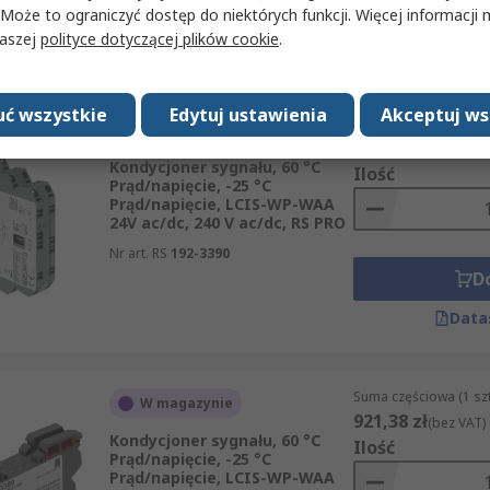
D
 Może to ograniczyć dostęp do niektórych funkcji. Więcej informacji
naszej
polityce dotyczącej plików cookie
.
Data
ć wszystkie
Edytuj ustawienia
Akceptuj ws
Suma częściowa (1 sz
W magazynie
1 093,19 zł
(bez VA
Kondycjoner sygnału, 60 °C
Ilość
Prąd/napięcie, -25 °C
Prąd/napięcie, LCIS-WP-WAA
24V ac/dc, 240 V ac/dc, RS PRO
Nr art. RS
192-3390
D
Data
Suma częściowa (1 sz
W magazynie
921,38 zł
(bez VAT)
Kondycjoner sygnału, 60 °C
Ilość
Prąd/napięcie, -25 °C
Prąd/napięcie, LCIS-WP-WAA