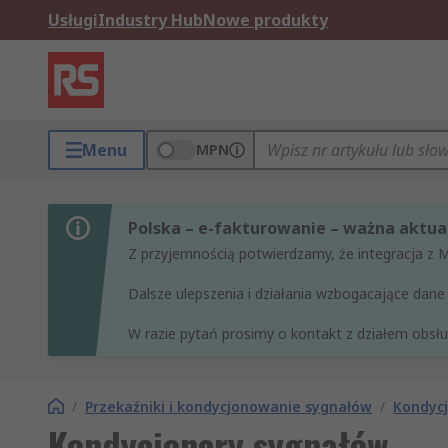
Usługi
Industry Hub
Nowe produkty
Menu
MPN
Polska – e-fakturowanie – ważna aktual
Z przyjemnością potwierdzamy, że integracja z 
Dalsze ulepszenia i działania wzbogacające da
W razie pytań prosimy o kontakt z działem obsług
/
Przekaźniki i kondycjonowanie sygnałów
/
Kondycj
Kondycjonery sygnałów