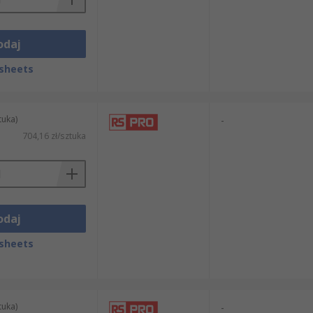
odaj
sheets
tuka)
-
704,16 zł/sztuka
odaj
sheets
tuka)
-