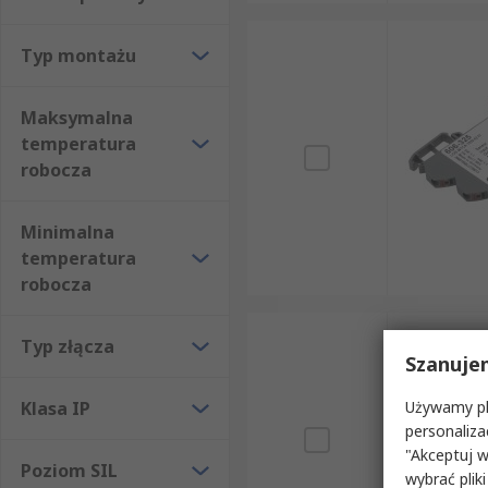
Typ montażu
Maksymalna
temperatura
robocza
Minimalna
temperatura
robocza
Typ złącza
Szanuje
Klasa IP
Używamy pli
personaliza
"Akceptuj w
Poziom SIL
wybrać pliki