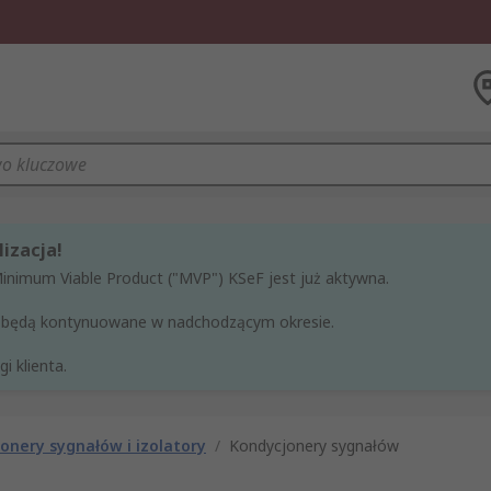
izacja!
Minimum Viable Product ("MVP") KSeF jest już aktywna.
ne będą kontynuowane w nadchodzącym okresie.
i klienta.
onery sygnałów i izolatory
/
Kondycjonery sygnałów