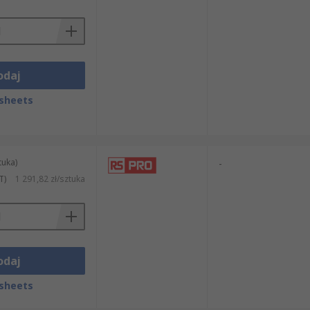
odaj
sheets
tuka)
-
T)
1 291,82 zł/sztuka
odaj
sheets