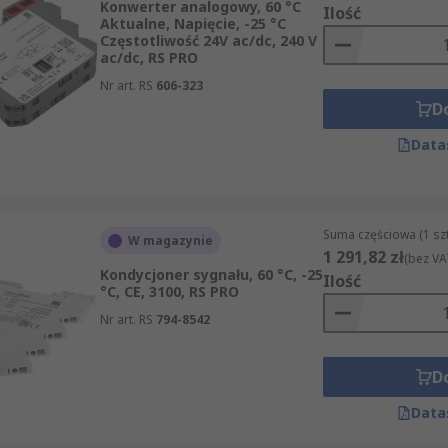
Konwerter analogowy, 60 °C
Ilość
Aktualne, Napięcie, -25 °C
Częstotliwość 24V ac/dc, 240 V
ac/dc, RS PRO
Nr art. RS
606-323
D
Data
Suma częściowa (1 sz
W magazynie
1 291,82 zł
(bez VA
Kondycjoner sygnału, 60 °C, -25
Ilość
°C, CE, 3100, RS PRO
Nr art. RS
794-8542
D
Data