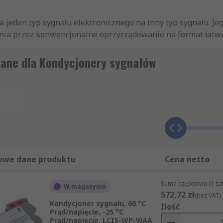
ca jeden typ sygnału elektronicznego na inny typ sygnału.
ania przez konwencjonalne oprzyrządowanie na format łatwi
szeroki zakres procesów wymaganych do przygotowania syg
ształcanie, dopasowanie zakresu, izolacja. Sygnał wejściow
lane dla Kondycjonery sygnałów
 typ sygnału wyjściowego i wytwarza wymagany typ sygnału
Montaż na szynie DIN – kondycjonery sygnału tego typu mon
ch, ponieważ gwarantują solidny montaż.• Kondycjonery do
tuj
szystkie sygnały wyjściowe są dostępne za pośrednictwem 
ane w systemach akwizycji danych.• Kondycjonery sygnału c
a format cyfrowy, taki jak RS232, RS485 lub Ethernet. Sygn
ż obsługiwać większe zasięgi transmisji.
owe dane produktu
Cena netto
Suma częściowa (1 sz
W magazynie
572,72 zł
(bez VAT)
Kondycjoner sygnału, 60 °C
Ilość
Prąd/napięcie, -25 °C
Prąd/napięcie, LCIS-WP-WAA