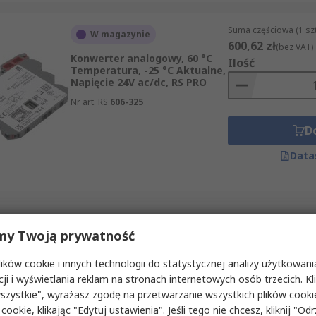
Suma częściowa (1 sz
W magazynie
600,62 zł
(bez VAT)
Konwerter analogowy, 60 °C
Ilość
Temperatura, -25 °C Aktualne,
Napięcie 24V ac/dc, RS PRO
Nr art. RS
606-325
D
Data
Suma częściowa (1 sz
Tymczasowo niedostępny
my Twoją prywatność
3,73 zł
(bez VAT)
Przekaźnik Prąd/napięcie 5V,
Ilość
RS PRO
ków cookie i innych technologii do statystycznej analizy użytkowani
cji i wyświetlania reklam na stronach internetowych osób trzecich. Kl
Nr art. RS
325-331
szystkie", wyrażasz zgodę na przetwarzanie wszystkich plików cook
 cookie, klikając "Edytuj ustawienia". Jeśli tego nie chcesz, kliknij "Od