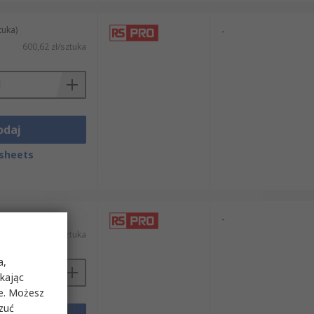
tuka)
-
600,62 zł/sztuka
odaj
sheets
tuka)
-
3,73 zł/sztuka
a,
ikając
ie. Możesz
rzuć