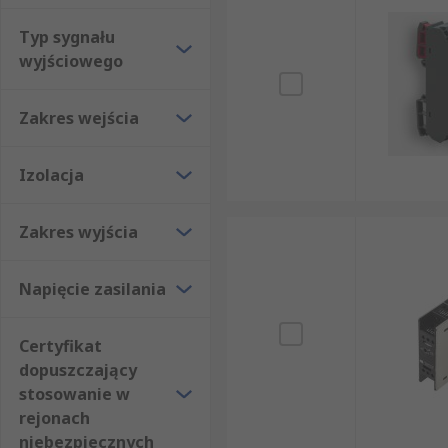
Typ sygnału
wyjściowego
Zakres wejścia
Izolacja
Zakres wyjścia
Napięcie zasilania
Certyfikat
dopuszczający
stosowanie w
rejonach
niebezpiecznych