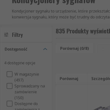
Kondycjoner sygnału to urządzenie, które przekształ
konwersja sygnału, który może być trudny do odczyt
działaniaKondycjonowanie sygnału może wykonywać 
przetwarzania, w tym wzmocnienie, filtrowanie, przek
835 Produkty wyświet
Filtry
kondycjonera sygnału, który przekształca określony
oprzyrządowania. Rodzaje kondycjonowania sygnału• 
one bardzo popularne w zastosowaniach przemysłowy
Porównaj (0/8)
Rese
Dostępność
modelu montowanego na płycie bazowej jest to, że w
sygnału montowane na płycie bazowej są często używ
4 dostępne opcje
kondycjonera sygnału cyfrowego jest przekształcany n
odpornością na zakłócenia elektryczne i może równie
W magazynie
Porównaj
Szczegół
(497)
Sprowadzany na
zamówienie
(150)
Dostępne do
zamówienia z