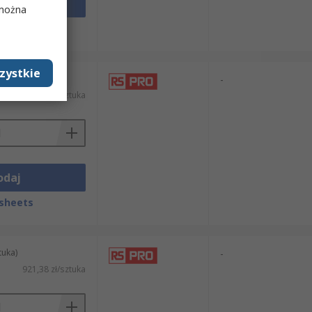
odaj
 można
sheets
zystkie
tuka)
-
T)
1 093,19 zł/sztuka
odaj
sheets
tuka)
-
921,38 zł/sztuka