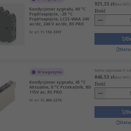
921,33 zł
(bez VAT)
Kondycjoner sygnału, 60 °C
Ilość
Prąd/napięcie, -25 °C
Prąd/napięcie, LCIS-WAA 24V
ac/dc, 240 V ac/dc, RS PRO
Nr art. RS
192-3397
D
Data
Suma częściowa (1 sz
W magazynie
846,53 zł
(bez VAT)
Kondycjoner sygnału, 45 °C
Ilość
Aktualne, 0 °C Przekaźnik, BD
115V ac, RS PRO
Nr art. RS
466-2270
D
Data