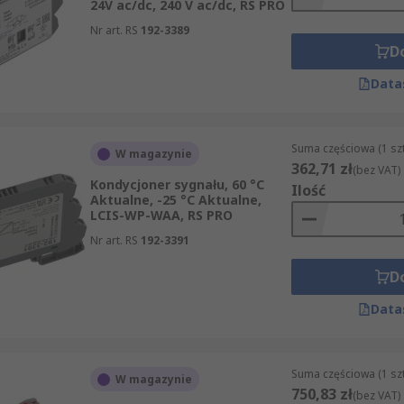
24V ac/dc, 240 V ac/dc, RS PRO
Nr art. RS
192-3389
D
Data
Suma częściowa (1 sz
W magazynie
362,71 zł
(bez VAT)
Kondycjoner sygnału, 60 °C
Ilość
Aktualne, -25 °C Aktualne,
LCIS-WP-WAA, RS PRO
Nr art. RS
192-3391
D
Data
Suma częściowa (1 sz
W magazynie
750,83 zł
(bez VAT)