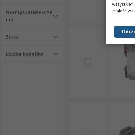
wszystkie".
znaleźć w 
Normy/Zatwierdze
nia
Odrzu
Seria
Liczba kanałów