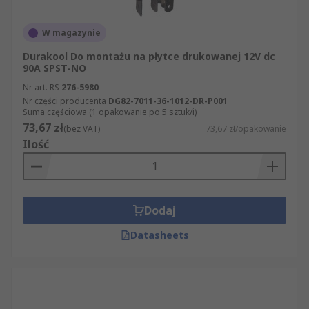
W magazynie
Durakool Do montażu na płytce drukowanej 12V dc
90A SPST-NO
Nr art. RS
276-5980
Nr części producenta
DG82-7011-36-1012-DR-P001
Suma częściowa (1 opakowanie po 5 sztuk/i)
73,67 zł
(bez VAT)
73,67 zł/opakowanie
Ilość
Dodaj
Datasheets