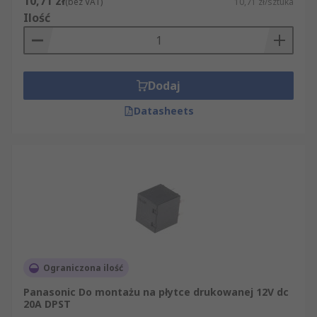
10,71 zł
(bez VAT)
10,71 zł/sztuka
Ilość
Dodaj
Datasheets
Ograniczona ilość
Panasonic Do montażu na płytce drukowanej 12V dc
20A DPST