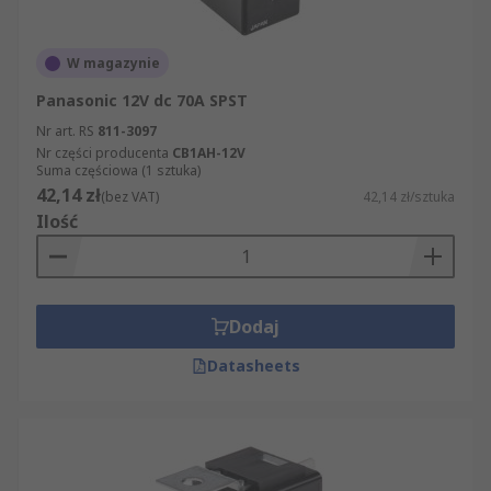
W magazynie
Panasonic 12V dc 70A SPST
Nr art. RS
811-3097
Nr części producenta
CB1AH-12V
Suma częściowa (1 sztuka)
42,14 zł
(bez VAT)
42,14 zł/sztuka
Ilość
Dodaj
Datasheets