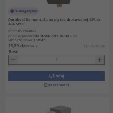
W magazynie
Durakool Do montażu na płytce drukowanej 12V dc
40A SPDT
Nr art. RS
915-6635
Nr części producenta
DG56A-7011-76-1012-DR
Suma częściowa (1 sztuka)
13,59 zł
(bez VAT)
13,59 zł/sztuka
Ilość
Dodaj
Datasheets