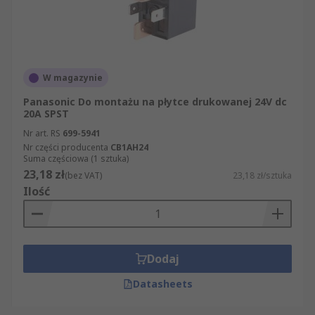
W magazynie
Panasonic Do montażu na płytce drukowanej 24V dc
20A SPST
Nr art. RS
699-5941
Nr części producenta
CB1AH24
Suma częściowa (1 sztuka)
23,18 zł
(bez VAT)
23,18 zł/sztuka
Ilość
Dodaj
Datasheets