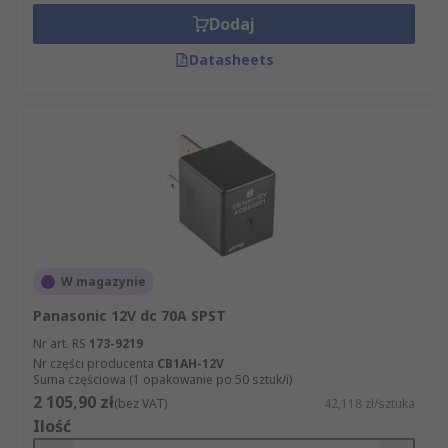
Dodaj
Datasheets
W magazynie
Panasonic 12V dc 70A SPST
Nr art. RS
173-9219
Nr części producenta
CB1AH-12V
Suma częściowa (1 opakowanie po 50 sztuk/i)
2 105,90 zł
(bez VAT)
42,118 zł/sztuka
Ilość