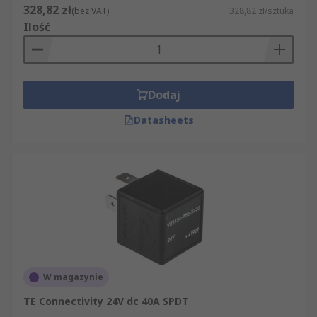
328,82 zł
(bez VAT)
328,82 zł/sztuka
Ilość
Dodaj
Datasheets
W magazynie
TE Connectivity 24V dc 40A SPDT