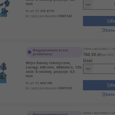
mm
Nr art. RS
235-6719
Nr części producenta
10001542
D
Data
Suma częściowa (1 sz
Magazynowane przez
760,50 zł
producenta
(bez VAT)
Ilość
Niryo Ramię robotyczne,
zasięg: 440 mm, 468mm/s, 12V,
osie: 6-osiowy, pozycje: 0,5
mm
Nr art. RS
664-766
D
Nr części producenta
10001539
Data
Suma częściowa (1 sz
Magazynowane przez