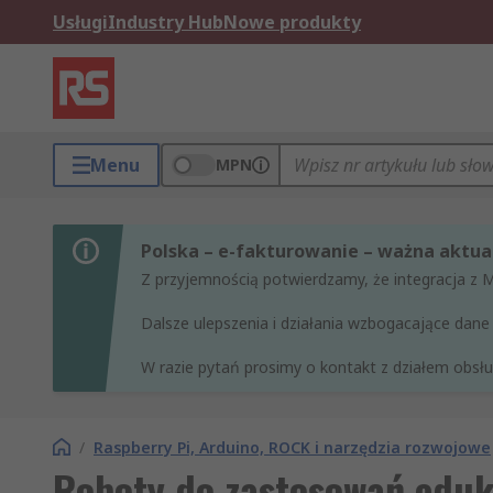
Usługi
Industry Hub
Nowe produkty
Menu
MPN
Polska – e-fakturowanie – ważna aktual
Z przyjemnością potwierdzamy, że integracja z 
Dalsze ulepszenia i działania wzbogacające da
W razie pytań prosimy o kontakt z działem obsług
/
Raspberry Pi, Arduino, ROCK i narzędzia rozwojowe
Roboty do zastosowań edu