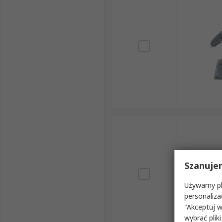
Szanuje
Używamy pli
personaliza
"Akceptuj w
wybrać pliki