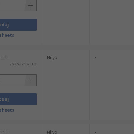
odaj
sheets
tuka)
Niryo
-
760,50 zł/sztuka
odaj
sheets
tuka)
Niryo
-