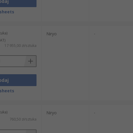
odaj
sheets
tuka)
Niryo
-
AT)
17 955,00 zł/sztuka
odaj
sheets
tuka)
Niryo
-
760,50 zł/sztuka