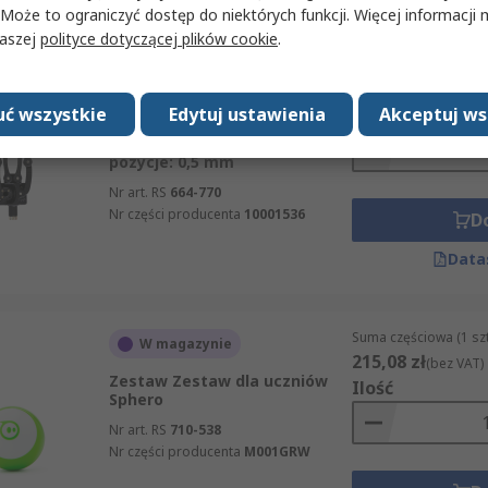
 Może to ograniczyć dostęp do niektórych funkcji. Więcej informacji
naszej
polityce dotyczącej plików cookie
.
Suma częściowa (1 sz
Magazynowane przez
760,50 zł
producenta
(bez VAT)
ć wszystkie
Edytuj ustawienia
Akceptuj ws
Ilość
Niryo Robot, zasięg: 490 mm,
468mm/s, 12V, osie: 6-osiowy,
pozycje: 0,5 mm
Nr art. RS
664-770
Nr części producenta
10001536
D
Data
Suma częściowa (1 sz
W magazynie
215,08 zł
(bez VAT)
Zestaw Zestaw dla uczniów
Ilość
Sphero
Nr art. RS
710-538
Nr części producenta
M001GRW