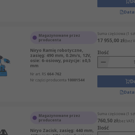
D
Data
Suma częściowa (1 sz
Magazynowane przez
17 955,00 zł
producenta
(bez V
Niryo Ramię robotyczne,
Ilość
zasięg: 490 mm, 0.2m/s, 12V,
osie: 6-osiowy, pozycje: ±0,5
mm
Nr art. RS
664-762
Nr części producenta
10001544
D
Data
Suma częściowa (1 sz
Magazynowane przez
760,50 zł
producenta
(bez VAT)
Ilość
Niryo Zacisk, zasięg: 440 mm,