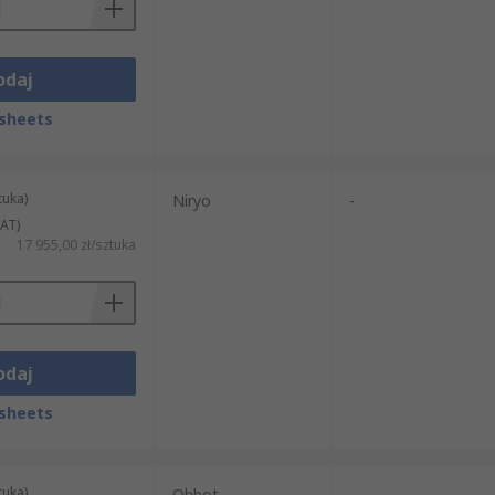
odaj
sheets
tuka)
Niryo
-
AT)
17 955,00 zł/sztuka
odaj
sheets
tuka)
Ohbot
-