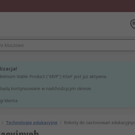
izacja!
Minimum Viable Product ("MVP") KSeF jest już aktywna.
ne będą kontynuowane w nadchodzącym okresie.
i klienta.
/
Technologie edukacyjne
/
Roboty do zastosowań edukacyjny
kacyjnych