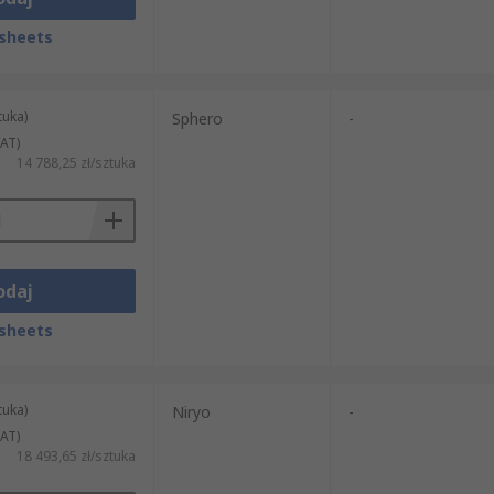
sheets
tuka)
Sphero
-
AT)
14 788,25 zł/sztuka
odaj
sheets
tuka)
Niryo
-
AT)
18 493,65 zł/sztuka