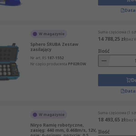
Data
Suma częściowa (1 sz
W magazynie
14 788,25 zł
(bez V
Sphero ŚRUBA Zestaw
zasilający
Ilość
Nr art. RS
187-1552
Nr części producenta
PP02ROW
D
Data
Suma częściowa (1 sz
W magazynie
18 493,65 zł
(bez V
Niryo Ramię robotyczne,
zasięg: 440 mm, 0.468m/s, 12V,
Ilość
osie: 6-osiowy, pozycje: 0,5