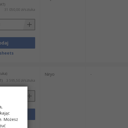
AT)
31 050,00 zł/sztuka
odaj
sheets
tuka)
Niryo
-
T)
3 595,50 zł/sztuka
a,
ikając
odaj
ie. Możesz
sheets
rzuć