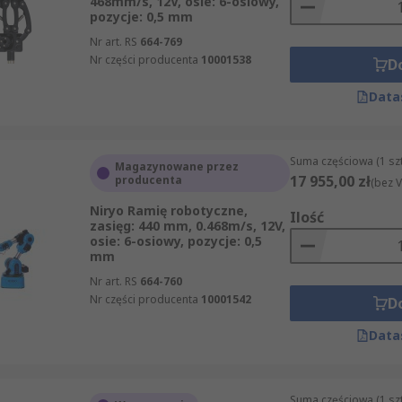
468mm/s, 12V, osie: 6-osiowy,
pozycje: 0,5 mm
Nr art. RS
664-769
Nr części producenta
10001538
D
Data
Suma częściowa (1 sz
Magazynowane przez
17 955,00 zł
producenta
(bez V
Niryo Ramię robotyczne,
Ilość
zasięg: 440 mm, 0.468m/s, 12V,
osie: 6-osiowy, pozycje: 0,5
mm
Nr art. RS
664-760
Nr części producenta
10001542
D
Data
Suma częściowa (1 sz