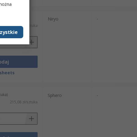
 można
tuka)
Niryo
-
760,50 zł/sztuka
zystkie
odaj
sheets
tuka)
Sphero
-
215,08 zł/sztuka