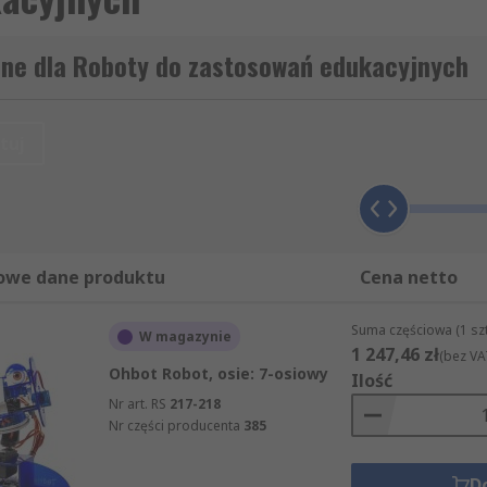
ane dla Roboty do zastosowań edukacyjnych
tuj
owe dane produktu
Cena netto
Suma częściowa (1 sz
W magazynie
1 247,46 zł
(bez VA
Ohbot Robot, osie: 7-osiowy
Ilość
Nr art. RS
217-218
Nr części producenta
385
D