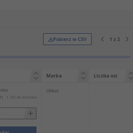
Pobierz w CSV
1
z
2
Marka
Liczba osi
tuka)
Ohbot
-
T)
1 247,46 zł/sztuka
odaj