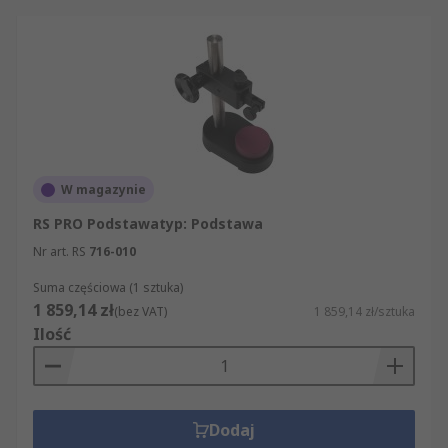
internetowa jest prosta w obsłudze. Mogą
Państwo zawęzić wyniki wyszukiwania do
konkretnej marki artykułów z kategorii Akcesoria
do mierników siły. Mogą Państwo sortować
wyniki wyszukiwania nie tylko według marki
produktu, ale także według jego nazwy,
producenta czy dostępności w magazynie.
W magazynie
RS PRO Podstawatyp: Podstawa
Nr art. RS
716-010
Suma częściowa (1 sztuka)
1 859,14 zł
(bez VAT)
1 859,14 zł/sztuka
Ilość
Dodaj