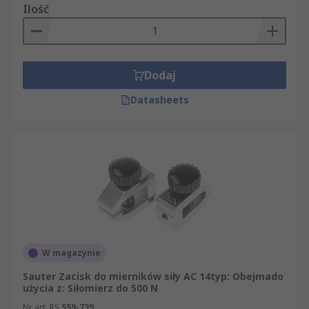
Ilość
Dodaj
Datasheets
W magazynie
Sauter Zacisk do mierników siły AC 14typ: Obejmado
użycia z: Siłomierz do 500 N
Nr art. RS
559-739