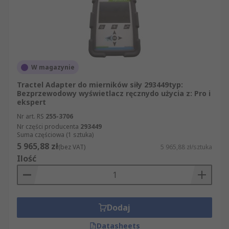
W magazynie
Tractel Adapter do mierników siły 293449typ:
Bezprzewodowy wyświetlacz ręcznydo użycia z: Pro i
ekspert
Nr art. RS
255-3706
Nr części producenta
293449
Suma częściowa (1 sztuka)
5 965,88 zł
(bez VAT)
5 965,88 zł/sztuka
Ilość
Dodaj
Datasheets