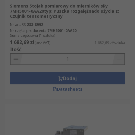
Siemens Stojak pomiarowy do mierników siły
7MH5001-0AA20typ: Puszka rozgałęźnado użycia z:
Czujnik tensometryczny
Nr art. RS
233-8992
Nr części producenta
7MH5001-0AA20
Suma częściowa (1 sztuka)
1 682,69 zł
(bez VAT)
1 682,69 zł/sztuka
Ilość
Dodaj
Datasheets