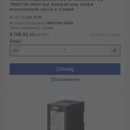
7MH5708-5KA01typ: Kompaktowy moduł
montażowydo użycia z: Czujnik
Nr art. RS
233-9145
Nr części producenta
7MH5708-5KA01
Suma częściowa (1 sztuka)
6 166,62 zł
(bez VAT)
6 166,62 zł/sztuka
Ilość
Dodaj
Datasheets