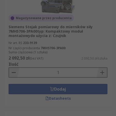
Magazynowane przez producenta
Siemens Stojak pomiarowy do mierników siły
7MH5706-3PA00typ: Kompaktowy moduł
montażowydo użycia z: Czujnik
Nr art. RS
233-9139
Nr części producenta
7MH5706-3PA00
Suma częściowa (1 sztuka)
2 092,50 zł
(bez VAT)
2 092,50 zł/sztuka
Ilość
Dodaj
Datasheets