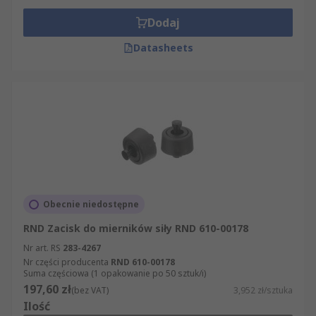
Dodaj
Datasheets
Obecnie niedostępne
RND Zacisk do mierników siły RND 610-00178
Nr art. RS
283-4267
Nr części producenta
RND 610-00178
Suma częściowa (1 opakowanie po 50 sztuk/i)
197,60 zł
(bez VAT)
3,952 zł/sztuka
Ilość