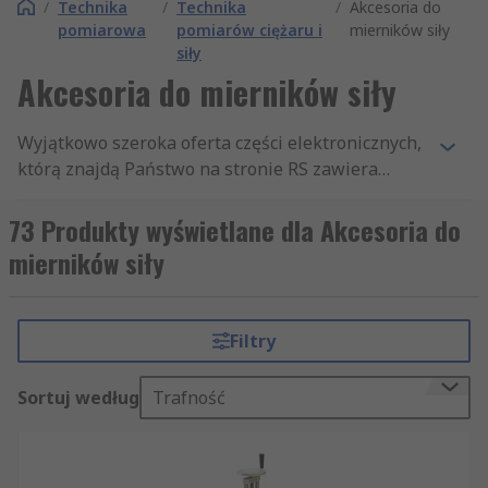
/
Technika
/
Technika
/
Akcesoria do
pomiarowa
pomiarów ciężaru i
mierników siły
siły
Akcesoria do mierników siły
Wyjątkowo szeroka oferta części elektronicznych,
którą znajdą Państwo na stronie RS zawiera
tysiące produktów z działu Technika pomiarowa,
podzielonego na takie sekcje, jak: Pomiar gazów i
73 Produkty wyświetlane dla Akcesoria do
powietrza, Narzędzia inspekcyjne i warsztatowe i
mierników siły
Akcesoria do mierników siły. Posiadamy
najwyższej jakości asortyment artykułów z
kategorii Akcesoria do mierników siły, jaki
Filtry
dostępny jest na rynku. Oferujemy również
tysiące innych uznanych produktów z sekcji Wagi,
Sortuj według
Trafność
mierniki siły i akcesoria. Dostarczamy je firmom i
inżynierom na całym świecie, gwarantując nie
tylko wysoką jakość towaru, ale także
profesjonalną obsługę klienta. Oprócz artykułów