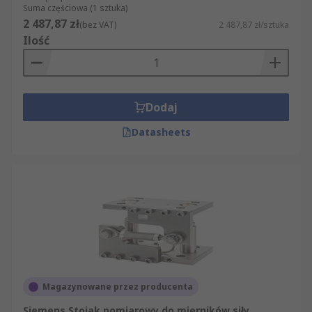
Suma częściowa (1 sztuka)
2 487,87 zł
(bez VAT)
2 487,87 zł/sztuka
Ilość
Dodaj
Datasheets
Magazynowane przez producenta
Siemens Stojak pomiarowy do mierników siły