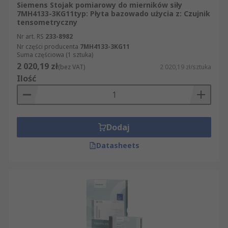
Siemens Stojak pomiarowy do mierników siły
7MH4133-3KG11typ: Płyta bazowado użycia z: Czujnik
tensometryczny
Nr art. RS
233-8982
Nr części producenta
7MH4133-3KG11
Suma częściowa (1 sztuka)
2 020,19 zł
(bez VAT)
2 020,19 zł/sztuka
Ilość
Dodaj
Datasheets