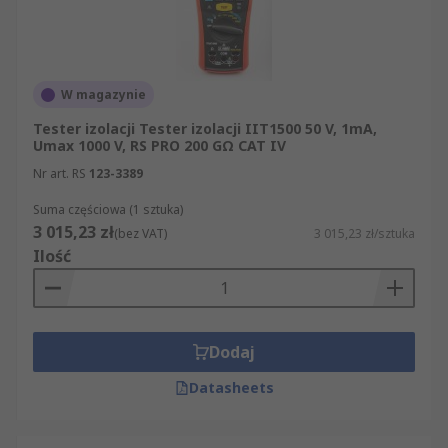
W magazynie
Tester izolacji Tester izolacji IIT1500 50 V, 1mA,
Umax 1000 V, RS PRO 200 GΩ CAT IV
Nr art. RS
123-3389
Suma częściowa (1 sztuka)
3 015,23 zł
(bez VAT)
3 015,23 zł/sztuka
Ilość
Dodaj
Datasheets