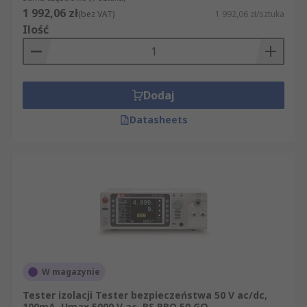
1 992,06 zł
(bez VAT)
1 992,06 zł/sztuka
Ilość
Dodaj
Datasheets
W magazynie
Tester izolacji Tester bezpieczeństwa 50 V ac/dc,
100mA, Umax 5000 V ac, RS PRO 50 GΩ