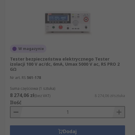
W magazynie
Tester bezpieczeństwa elektrycznego Tester
izolacji 100 V ac/dc, 6mA, Umax 5000 V ac, RS PRO 2
GΩ
Nr art. RS
561-178
Suma częściowa (1 sztuka)
8 274,06 zł
(bez VAT)
8 274,06 zł/sztuka
Ilość
Dodaj