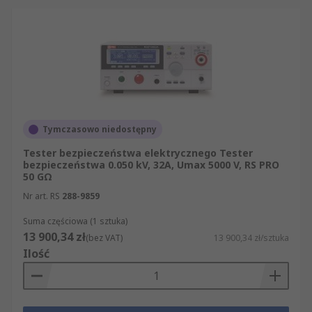
prosty i klarowny. Niezależnie od tego, czy kupują
Państwo produkty w dużych ilościach, czy tylko
pojedyncze sztuki, oferujemy Państwu
błyskawiczną dostawę tysięcy pozycji z naszej
oferty. Oferujemy wyłącznie artykuły, które
pomyślnie przeszły rygorystyczne testy
bezpieczeństwa. Mogą więc Państwo spokojnie
robić zakupy, wiedząc, że naszym celem jest
Tymczasowo niedostępny
zapewnienie Państwu najwyższej klasy
Tester bezpieczeństwa elektrycznego Tester
produktów i usług.
bezpieczeństwa 0.050 kV, 32A, Umax 5000 V, RS PRO
50 GΩ
Nr art. RS
288-9859
Suma częściowa (1 sztuka)
13 900,34 zł
(bez VAT)
13 900,34 zł/sztuka
Ilość