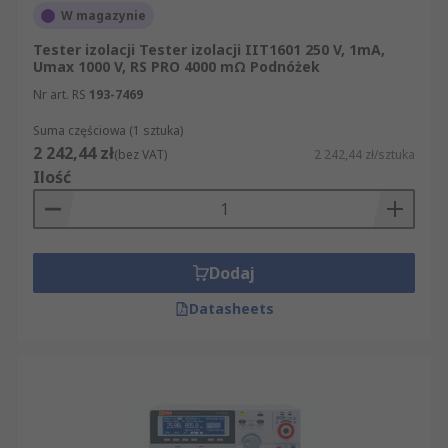
W magazynie
Tester izolacji Tester izolacji IIT1601 250 V, 1mA,
Umax 1000 V, RS PRO 4000 mΩ Podnóżek
Nr art. RS
193-7469
Suma częściowa (1 sztuka)
2 242,44 zł
(bez VAT)
2 242,44 zł/sztuka
Ilość
Dodaj
Datasheets