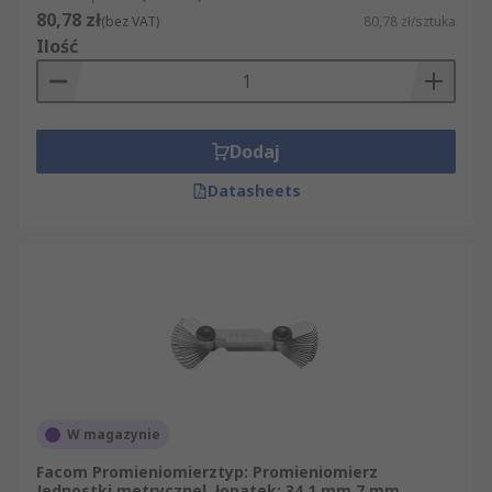
80,78 zł
(bez VAT)
80,78 zł/sztuka
Ilość
Dodaj
Datasheets
W magazynie
Facom Promieniomierztyp: Promieniomierz
Jednostki metrycznel. łopatek: 34 1 mm 7 mm