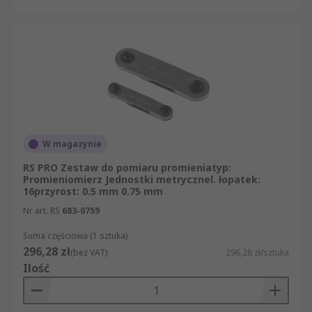
Kątowniki i konturówki. RS spełnia najwyższe
standardy B2B, co oznacza, że mają Państwo
gwarancję wysokiej jakości wszystkich
oferowanych przez nas produktów z kategorii
Kątowniki i konturówki. Dzięki nam mogą
Państwo łatwo znaleźć produkt, który będzie
spełniał wszystkie Państwa oczekiwania,
ponieważ oferujemy nie tylko wyjątkowo bogaty
asortyment, ale także możliwość jego szybkiego
W magazynie
przeglądania na naszej stronie internetowej.
RS PRO Zestaw do pomiaru promieniatyp:
Promieniomierz Jednostki metrycznel. łopatek:
16przyrost: 0.5 mm 0.75 mm
Nr art. RS
683-0759
Suma częściowa (1 sztuka)
296,28 zł
(bez VAT)
296,28 zł/sztuka
Ilość