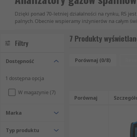
Dzięki ponad 70-letniej działalności na rynku, RS j
palnych. Obecnie wspieramy inżynierów na całym świec
i powietrza klientom z ponad 160 krajów. Nasi klienc
Tlenomierze, czy Akcesoria do wykrywania gazu. W sp
7 Produkty wyświetlan
Filtry
Państwu szybkie złożenie zamówienia przez internet,
producenta czy dostępności w magazynie. Dzięki sz
będzie spełniać wszystkie Państwa oczekiwania. Na
Porównaj (0/8)
Rese
Dostępność
palnych. Niezależnie od tego, czy kupują Państwo pr
kategorii Detektory gazów palnych zostanie dostarcz
1 dostępna opcja
artykułów z sekcji Detektory gazów palnych mogą Pa
W skład naszej oferty artykułów z grupy Urządzenia 
W magazynie (7)
Technika pomiarowa. Wszystkie zamówione produkty 
Porównaj
Szczegół
Marka
Typ produktu