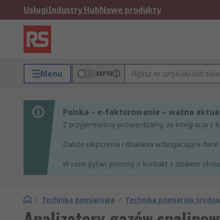
Usługi
Industry Hub
Nowe produkty
Menu
MPN
Polska – e-fakturowanie – ważna aktual
Z przyjemnością potwierdzamy, że integracja z 
Dalsze ulepszenia i działania wzbogacające da
W razie pytań prosimy o kontakt z działem obsług
/
Technika pomiarowa
/
Technika pomiarów środo
Analizatory gazów spalino