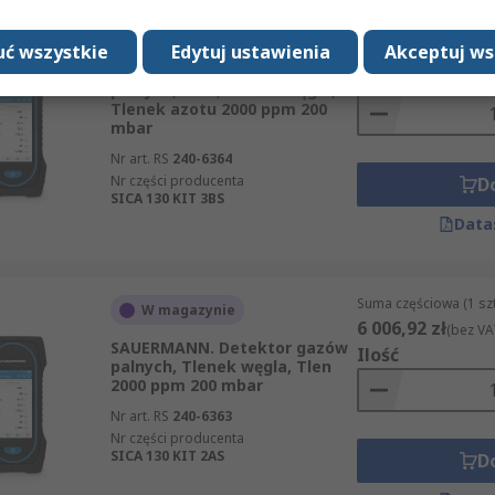
Suma częściowa (1 sz
W magazynie
ć wszystkie
Edytuj ustawienia
8 009,19 zł
Akceptuj ws
(bez VA
SAUERMANN. Detektor gazów
Ilość
palnych, Tlen, Tlenek węgla,
Tlenek azotu 2000 ppm 200
mbar
Nr art. RS
240-6364
Nr części producenta
D
SICA 130 KIT 3BS
Data
Suma częściowa (1 sz
W magazynie
6 006,92 zł
(bez VA
SAUERMANN. Detektor gazów
Ilość
palnych, Tlenek węgla, Tlen
2000 ppm 200 mbar
Nr art. RS
240-6363
Nr części producenta
SICA 130 KIT 2AS
D