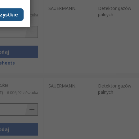
tuka)
SAUERMANN.
Detektor gazów
zystkie
palnych
T)
8 009,19 zł/sztuka
odaj
sheets
tuka)
SAUERMANN.
Detektor gazów
palnych
T)
6 006,92 zł/sztuka
odaj