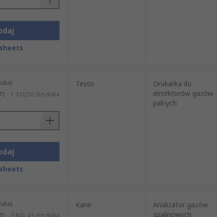
odaj
sheets
tuka)
Testo
Drukarka do
detektorów gazów
T)
1 210,50 zł/sztuka
palnych
odaj
sheets
tuka)
Kane
Analizator gazów
spalinowych
T)
3 841,43 zł/sztuka