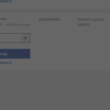
sheets
tuka)
SAUERMANN.
Detektor gazów
palnych
T)
9 040,68 zł/sztuka
odaj
sheets