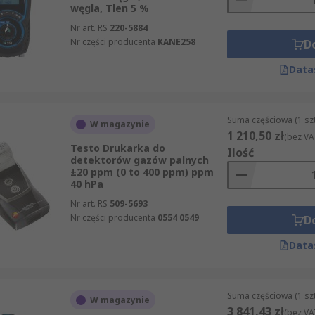
węgla, Tlen 5 %
Nr art. RS
220-5884
Nr części producenta
KANE258
D
Data
Suma częściowa (1 sz
W magazynie
1 210,50 zł
(bez VA
Testo Drukarka do
Ilość
detektorów gazów palnych
±20 ppm (0 to 400 ppm) ppm
40 hPa
Nr art. RS
509-5693
Nr części producenta
0554 0549
D
Data
Suma częściowa (1 sz
W magazynie
3 841,43 zł
(bez VA