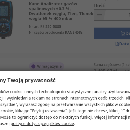
Kane Analizator gazów
Ilość
spalinowych ±0.3 %,
Dwutlenek węgla, Tlen, Tlenek
węgla ±5 % 400 mbar
Nr art. RS
220-5885
Nr części producenta
KANE458s
D
Data
Suma częściowa (1 sz
W magazynie
3 485,07 zł
(bez VA
SAUERMANN. Detektor gazów
Ilość
my Twoją prywatność
palnych, Tlenek węgla, Tlen
2000 ppm 200 mbar
ków cookie i innych technologii do statystycznej analizy użytkowani
Nr art. RS
240-6362
cji i wyświetlania reklam na stronach internetowych osób trzecich. Kl
Nr części producenta
szystkie", wyrażasz zgodę na przetwarzanie wszystkich plików cook
SICA 030 KIT 2AS
D
 cookie, klikając "Edytuj ustawienia". Jeśli tego nie chcesz, kliknij "Od
Data
 Może to ograniczyć dostęp do niektórych funkcji. Więcej informacji
naszej
polityce dotyczącej plików cookie
.