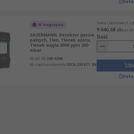
Data
Suma częściowa (1 sz
W magazynie
9 040,68 zł
(bez VA
SAUERMANN. Detektor gazów
Ilość
palnych, Tlen, Tlenek azotu,
Tlenek węgla 2000 ppm 200
mbar
Nr art. RS
240-6366
Nr części producenta
SICA 230 KIT 3N
D
Data