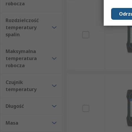
robocza
Odrzu
Rozdzielczość
temperatury
spalin
Maksymalna
temperatura
robocza
Czujnik
temperatury
Długość
Masa