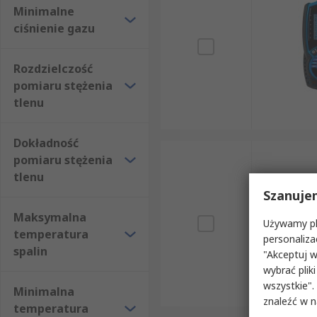
Minimalne
ciśnienie gazu
Rozdzielczość
pomiaru stężenia
tlenu
Dokładność
pomiaru stężenia
tlenu
Szanuje
Maksymalna
Używamy pli
temperatura
personaliza
spalin
"Akceptuj w
wybrać pliki
wszystkie".
Minimalna
znaleźć w 
temperatura