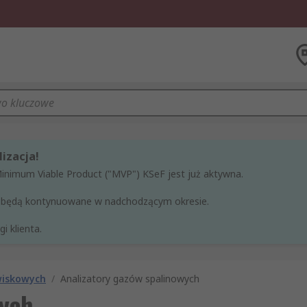
izacja!
Minimum Viable Product ("MVP") KSeF jest już aktywna.
ne będą kontynuowane w nadchodzącym okresie.
i klienta.
wiskowych
/
Analizatory gazów spalinowych
wych