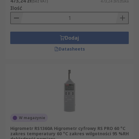
473,24 zł
(bez VAT)
473,24 zł/sztuka
Ilość
Dodaj
Datasheets
W magazynie
Higrometr RS1360A Higrometr cyfrowy RS PRO 60 °C
zakres temperatury 60 °C zakres wilgotności 95 %RH
dokładność pomiaru