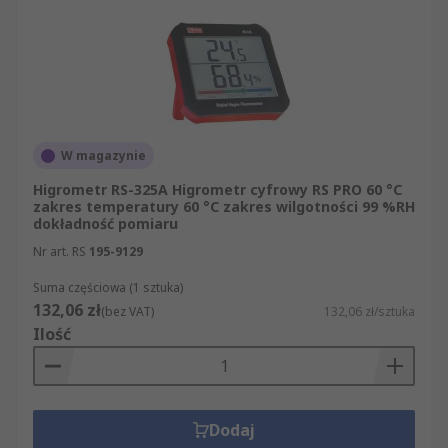
sztuki, oferujemy Państwu błyskawiczną dostawę
tysięcy pozycji z naszej oferty. Oferujemy
wyłącznie artykuły, które pomyślnie przeszły
rygorystyczne testy bezpieczeństwa. Mogą więc
Państwo spokojnie robić zakupy, wiedząc, że
naszym celem jest zapewnienie Państwu
najwyższej klasy produktów i usług.
W magazynie
Higrometr RS-325A Higrometr cyfrowy RS PRO 60 °C
zakres temperatury 60 °C zakres wilgotności 99 %RH
dokładność pomiaru
Nr art. RS
195-9129
Suma częściowa (1 sztuka)
132,06 zł
(bez VAT)
132,06 zł/sztuka
Ilość
Dodaj