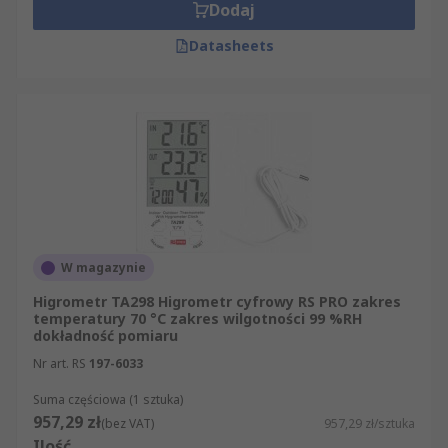
Dodaj
Datasheets
W magazynie
Higrometr TA298 Higrometr cyfrowy RS PRO zakres
temperatury 70 °C zakres wilgotności 99 %RH
dokładność pomiaru
Nr art. RS
197-6033
Suma częściowa (1 sztuka)
957,29 zł
(bez VAT)
957,29 zł/sztuka
Ilość