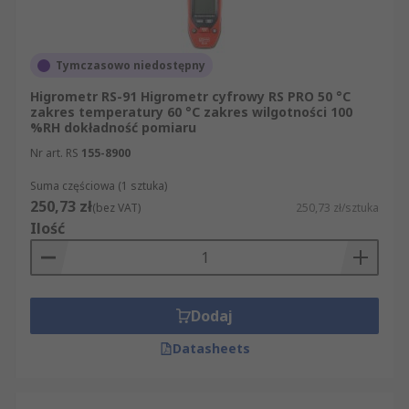
naszej stronie internetowej mogą zapoznać się
Państwo z pełną ofertą towarów z grupy
Urządzenia informatyczne, pomiarowe i
Tymczasowo niedostępny
bezpieczeństwa, dostępnych w ramach takich
Higrometr RS-91 Higrometr cyfrowy RS PRO 50 °C
działów jak: Technika pomiarowa i Aparatura
zakres temperatury 60 °C zakres wilgotności 100
%RH dokładność pomiaru
pomiaru środowiska. Nie potrafią Państwo
znaleźć nikogo gotowego dostarczyć hurtową
Nr art. RS
155-8900
ilość szukanego przez Państwa produktu? Na
Suma częściowa (1 sztuka)
naszej stronie łatwo znajdą Państwo wszystkie
250,73 zł
(bez VAT)
250,73 zł/sztuka
potrzebne artykuły z kategorii Termohigrometry .
Ilość
Oferujemy Państwu ponad 500 000 produktów
dostępnych w sprzedaży online, a także
błyskawiczną dostawę. Jeśli odwiedzą Państwo
naszą stronę internetową, odkryją Państwo, że
Dodaj
została zaprojektowana tak, by proces składania
zamówienia był maksymalnie prosty i klarowny.
Datasheets
Niezależnie od tego, czy kupują Państwo
produkty w dużych ilościach, czy tylko pojedyncze