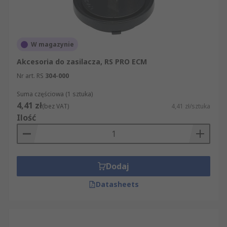
W magazynie
Akcesoria do zasilacza, RS PRO ECM
Nr art. RS
304-000
Suma częściowa (1 sztuka)
4,41 zł
(bez VAT)
4,41 zł/sztuka
Ilość
Dodaj
Datasheets