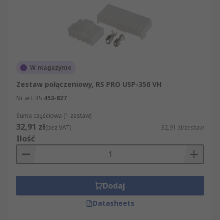
W magazynie
Zestaw połączeniowy, RS PRO USP-350 VH
Nr art. RS
453-827
Suma częściowa (1 zestaw)
32,91 zł
(bez VAT)
32,91 zł/zestaw
Ilość
Dodaj
Datasheets