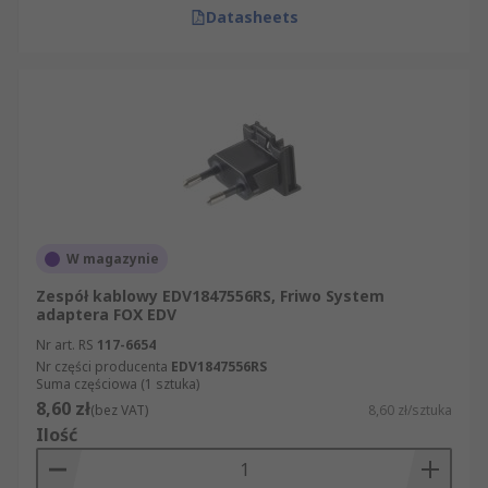
Datasheets
W magazynie
Zespół kablowy EDV1847556RS, Friwo System
adaptera FOX EDV
Nr art. RS
117-6654
Nr części producenta
EDV1847556RS
Suma częściowa (1 sztuka)
8,60 zł
(bez VAT)
8,60 zł/sztuka
Ilość