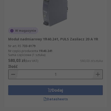
W magazynie
Moduł nadmiarowy YR40.241, PULS Zasilacz 20 A YR
Nr art. RS
733-6179
Nr części producenta
YR40.241
Suma częściowa (1 sztuka)
580,03 zł
(bez VAT)
580,03 zł/sztuka
Ilość
Dodaj
Datasheets