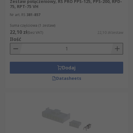
Zestaw połączeniowy, RS PRO PPS-125, PPS-200, RPD-
75, RPT-75 VH
Nr art. RS
381-857
Suma częściowa (1 zestaw)
22,10 zł
(bez VAT)
22,10 zł/zestaw
Ilość
Dodaj
Datasheets