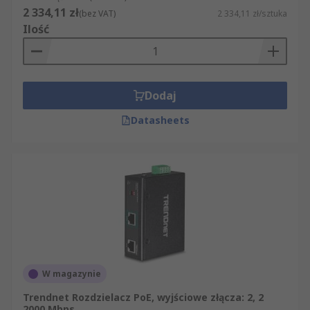
2 334,11 zł
(bez VAT)
2 334,11 zł/sztuka
Ilość
Dodaj
Datasheets
W magazynie
Trendnet Rozdzielacz PoE, wyjściowe złącza: 2, 2
2000 Mbps