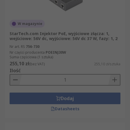
W magazynie
StarTech.com Injektor PoE, wyjściowe złącza: 1,
wejściowe: 56V dc, wyjściowe: 56V dc 37 W, fazy: 1, 2
Nr art. RS
756-730
Nr części producenta
POEINJ30W
Suma częściowa (1 sztuka)
255,10 zł
(bez VAT)
255,10 zł/sztuka
Ilość
Dodaj
Datasheets