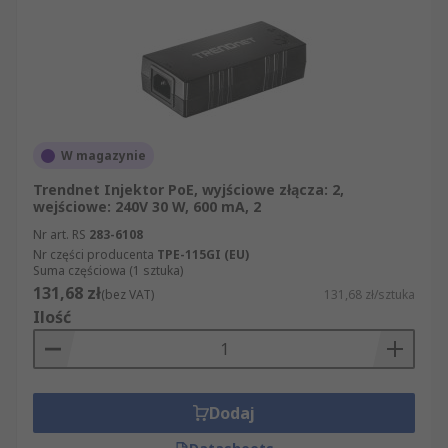
będzie spełniał wszystkie Państwa oczekiwania,
ponieważ oferujemy nie tylko wyjątkowo bogaty
asortyment, ale także możliwość jego szybkiego
przeglądania na naszej stronie internetowej.
W magazynie
Trendnet Injektor PoE, wyjściowe złącza: 2,
wejściowe: 240V 30 W, 600 mA, 2
Nr art. RS
283-6108
Nr części producenta
TPE-115GI (EU)
Suma częściowa (1 sztuka)
131,68 zł
(bez VAT)
131,68 zł/sztuka
Ilość
Dodaj