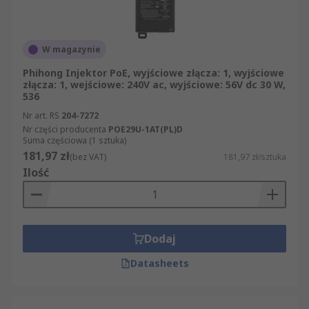
transformatory. Wszystkie zamówione produkty
dostarczamy Państwu w sposób błyskawiczny i
profesjonalny. Jako wiodący europejski
W magazynie
dystrybutor produktów z grupy Elektronika,
Phihong Injektor PoE, wyjściowe złącza: 1, wyjściowe
zasilacze i złącza, wybieramy tylko te artykuły z
złącza: 1, wejściowe: 240V ac, wyjściowe: 56V dc 30 W,
536
kategorii Iniektory PoE, które pochodzą od
najbardziej poważanych dostawców w branży.
Nr art. RS
204-7272
Oferujemy też produkty wytwarzane
Nr części producenta
POE29U-1AT(PL)D
Suma częściowa (1 sztuka)
bezpośrednio przez RS, które stanowią część
181,97 zł
(bez VAT)
181,97 zł/sztuka
naszej oferty. Naszym priorytetem jest
Ilość
satysfakcja klienta, dlatego zawsze, gdy to
możliwe, staramy się błyskawicznie dostarczyć
Państwu zamówiony produkt z kategorii
Iniektory PoE. RS spełnia najwyższe standardy
Dodaj
B2B, co oznacza, że mają Państwo gwarancję
wysokiej jakości wszystkich oferowanych przez
Datasheets
nas produktów z kategorii Iniektory PoE. Dzięki
nam mogą Państwo łatwo znaleźć produkt, który