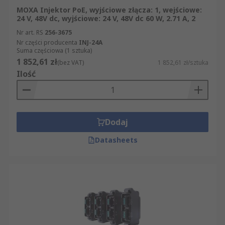
MOXA Injektor PoE, wyjściowe złącza: 1, wejściowe:
24 V, 48V dc, wyjściowe: 24 V, 48V dc 60 W, 2.71 A, 2
Nr art. RS
256-3675
Nr części producenta
INJ-24A
Suma częściowa (1 sztuka)
1 852,61 zł
(bez VAT)
1 852,61 zł/sztuka
Ilość
Dodaj
Datasheets