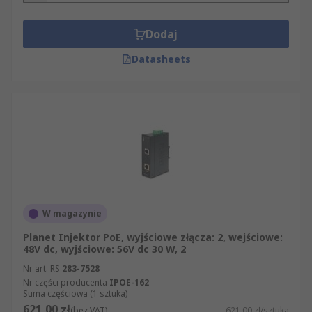
Dodaj
Datasheets
W magazynie
Planet Injektor PoE, wyjściowe złącza: 2, wejściowe:
48V dc, wyjściowe: 56V dc 30 W, 2
Nr art. RS
283-7528
Nr części producenta
IPOE-162
Suma częściowa (1 sztuka)
621,00 zł
(bez VAT)
621,00 zł/sztuka