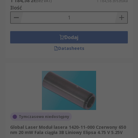
1 184,58 zł
(bez VAT)
1 184,58 zł/sztuka
Ilość
Dodaj
Datasheets
Tymczasowo niedostępny
Global Laser Moduł lasera 1420-11-000 Czerwony 650
nm 20 mW Fala ciągła 3B Liniowy Elipsa 4.75 V 5.25V