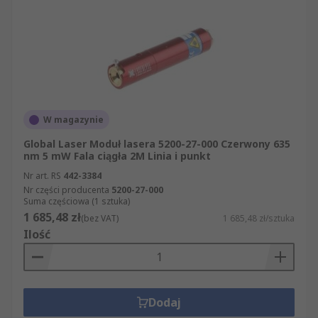
się dziesiątki produktów z kategorii Moduły
laserowe. RS ułatwia Państwu szybkie złożenie
zamówienia przez internet, umożliwiając
sortowanie artykułów z kategorii Moduły
laserowe według nazwy, ceny, marki, producenta
czy dostępności w magazynie. Dzięki
szczegółowym opisom naszych produktów mogą
W magazynie
Państwo z łatwością znaleźć taki komponent,
który będzie spełniać wszystkie Państwa
Global Laser Moduł lasera 5200-27-000 Czerwony 635
nm 5 mW Fala ciągła 2M Linia i punkt
oczekiwania.
Nr art. RS
442-3384
Nr części producenta
5200-27-000
Suma częściowa (1 sztuka)
1 685,48 zł
(bez VAT)
1 685,48 zł/sztuka
Ilość
Dodaj