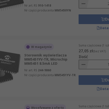
Nr art. RS
910-1418
Nr części producenta
MM5450YN
D
Data
Suma częściowa (1 sz
W magazynie
27,05 zł
(bez VAT)
Sterownik wyświetlacza
Ilość
MM5451YV-TR, Microchip
MM5451 8.5mA LED
Nr art. RS
244-9860
Nr części producenta
MM5451YV-TR
D
Data
Suma częściowa (1 tub
Wycofywane z oferty