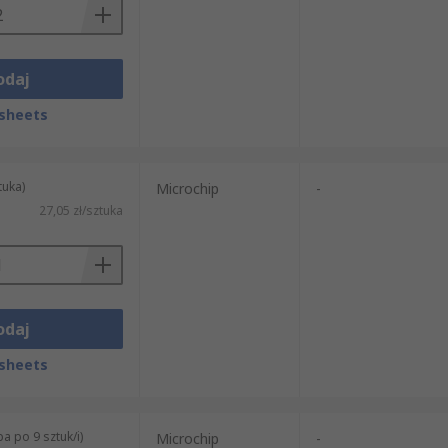
odaj
sheets
tuka)
Microchip
-
27,05 zł/sztuka
odaj
sheets
a po 9 sztuk/i)
Microchip
-