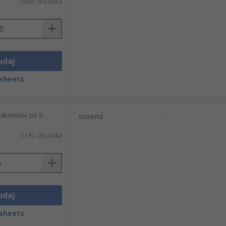
0,605 zł/sztuka
odaj
sheets
pakowanie po 5
onsemi
-
7,182 zł/sztuka
odaj
sheets