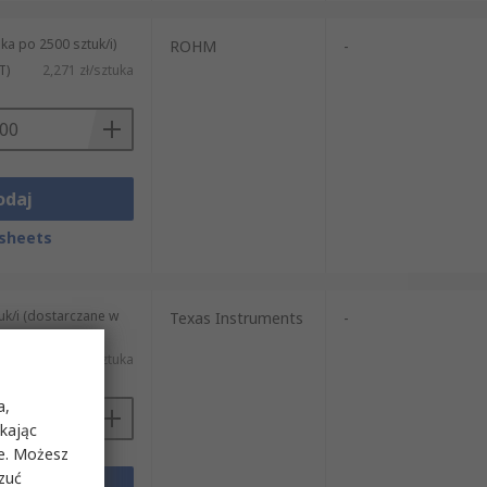
ka po 2500 sztuk/i)
ROHM
-
T)
2,271 zł/sztuka
odaj
sheets
uk/i (dostarczane w
Texas Instruments
-
25,418 zł/sztuka
a,
ikając
ie. Możesz
rzuć