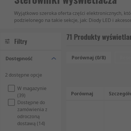
Wyjątkowo szeroka oferta części elektronicznych, któ
podzielonego na takie sekcje, jak: Diody LED i akces
asortyment artykułów z kategorii Sterowniki wyświet
Wyświetlacze i monitory przemysłowe. Dostarczamy je
71 Produkty wyświetla
Filtry
profesjonalną obsługę klienta. Nasza strona intern
artykułów z kategorii Sterowniki wyświetlacza. Mog
nazwy, producenta czy dostępności w magazynie. Jako
Porównaj (0/8)
Rese
Dostępność
te artykuły z kategorii Sterowniki wyświetlacza, k
bezpośrednio przez RS, które stanowią część naszej o
2 dostępne opcje
błyskawicznie dostarczyć Państwu zamówiony produkt
Państwo zamówić także inne produkty z grupy Elektroni
W magazynie
wchodzą m.in. części z działów Wyświetlacze i optoe
Porównaj
Szczegół
(39)
sposób błyskawiczny i profesjonalny.
Dostępne do
zamówienia z
odroczoną
dostawą (14)