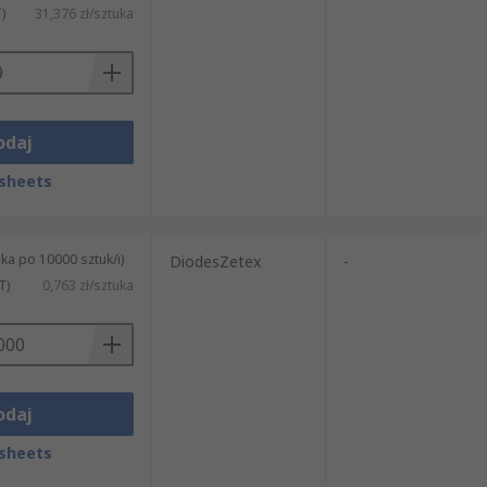
)
31,376 zł/sztuka
odaj
sheets
ka po 10000 sztuk/i)
DiodesZetex
-
T)
0,763 zł/sztuka
odaj
sheets