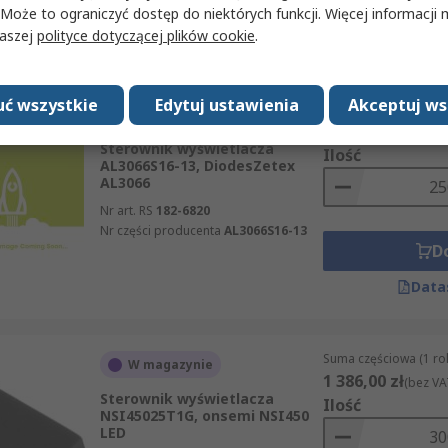
D
 Może to ograniczyć dostęp do niektórych funkcji. Więcej informacji
naszej
polityce dotyczącej plików cookie
.
Data
ć wszystkie
Edytuj ustawienia
Akceptuj ws
Suma częściowa (1 rol
W magazynie
8 440,00 zł
(bez VA
Sterownik wyświetlacza
Ilość
AL3066S16-13, DiodesZetex
AL3066
Nr art. RS
182-6820
Nr części producenta
AL3066S16-13
D
Data
Suma częściowa (1 rol
W magazynie
1 386,00 zł
(bez VA
Sterownik wyświetlacza
Ilość
NSI45025T1G, onsemi NSI450
LED