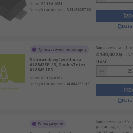
Nr art. RS
184-1051
Nr części producenta
NSI45025T1G
D
Data
Suma częściowa (1 rol
Tymczasowo niedostępny
4 130,00 zł
(bez VA
Sterownik wyświetlacza
Ilość
AL8843SP-13, DiodesZetex
AL8843 LED
Nr art. RS
182-6762
Nr części producenta
AL8843SP-13
D
Data
Suma częściowa 50 sz
W magazynie
postaci ciągłej taśmy)