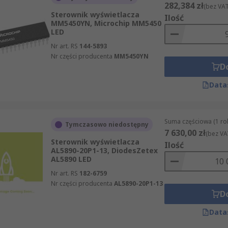
282,384 zł
(bez VAT
Sterownik wyświetlacza
Ilość
MM5450YN, Microchip MM5450
LED
Nr art. RS
144-5893
Nr części producenta
MM5450YN
D
Data
Suma częściowa (1 rol
Tymczasowo niedostępny
7 630,00 zł
(bez VA
Sterownik wyświetlacza
Ilość
AL5890-20P1-13, DiodesZetex
AL5890 LED
Nr art. RS
182-6759
Nr części producenta
AL5890-20P1-13
D
Data