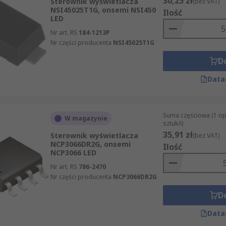
30,25 zł
Sterownik wyświetlacza
(bez VAT)
NSI45025T1G, onsemi NSI450
Ilość
LED
Nr art. RS
184-1213P
Nr części producenta
NSI45025T1G
D
Data
Suma częściowa (1 o
W magazynie
sztuk/i)
35,91 zł
Sterownik wyświetlacza
(bez VAT)
NCP3066DR2G, onsemi
Ilość
NCP3066 LED
Nr art. RS
786-2470
Nr części producenta
NCP3066DR2G
D
Data