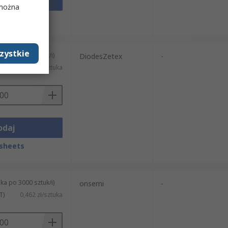
odaj
 można
sheets
zystkie
ka po 2500 sztuk/i)
DiodesZetex
-
T)
3,376 zł/sztuka
odaj
sheets
ka po 3000 sztuk/i)
onsemi
-
T)
0,462 zł/sztuka