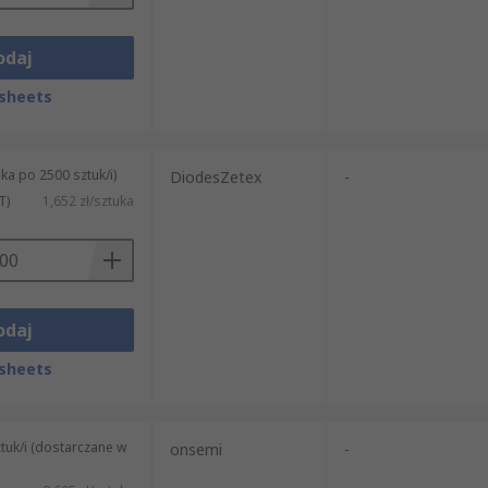
odaj
sheets
ka po 2500 sztuk/i)
DiodesZetex
-
T)
1,652 zł/sztuka
odaj
sheets
tuk/i (dostarczane w
onsemi
-