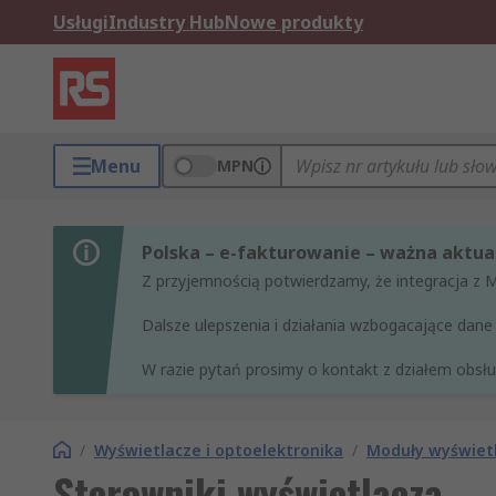
Usługi
Industry Hub
Nowe produkty
Menu
MPN
Polska – e-fakturowanie – ważna aktual
Z przyjemnością potwierdzamy, że integracja z 
Dalsze ulepszenia i działania wzbogacające da
W razie pytań prosimy o kontakt z działem obsług
/
Wyświetlacze i optoelektronika
/
Moduły wyświet
Sterowniki wyświetlacza