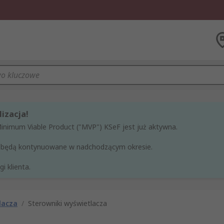
izacja!
Minimum Viable Product ("MVP") KSeF jest już aktywna.
ne będą kontynuowane w nadchodzącym okresie.
i klienta.
lacza
/
Sterowniki wyświetlacza