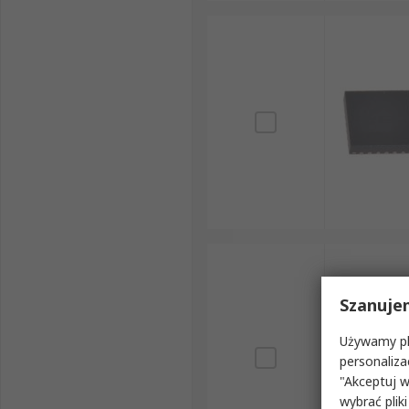
Szanuje
Używamy pli
personaliza
"Akceptuj w
wybrać pliki