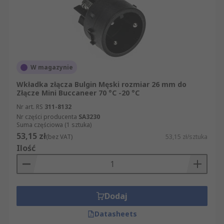
złącza wchodzą m.in. części z działów Złącza i
Złącza. Wszystkie zamówione produkty
dostarczamy Państwu w sposób błyskawiczny i
profesjonalny.
W magazynie
Wkładka złącza Bulgin Męski rozmiar 26 mm do
Złącze Mini Buccaneer 70 °C -20 °C
Nr art. RS
311-8132
Nr części producenta
SA3230
Suma częściowa (1 sztuka)
53,15 zł
(bez VAT)
53,15 zł/sztuka
Ilość
Dodaj
Datasheets