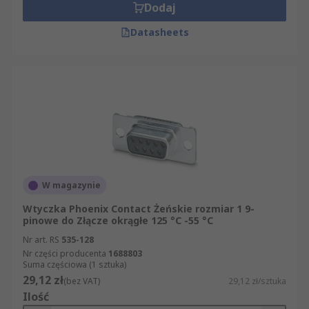
Dodaj
Datasheets
W magazynie
Wtyczka Phoenix Contact Żeńskie rozmiar 1 9-
pinowe do Złącze okrągłe 125 °C -55 °C
Nr art. RS
535-128
Nr części producenta
1688803
Suma częściowa (1 sztuka)
29,12 zł
(bez VAT)
29,12 zł/sztuka
Ilość