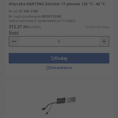
Wtyczka HARTING Żeńskie 17-pinowe 125 °C -40 °C
Nr art. RS
165-1100
Nr części producenta
09151173101
Suma częściowa (1 opakowanie po 5 sztuk/i)
212,27 zł
(bez VAT)
42,454 zł/sztuka
Ilość
Dodaj
Datasheets