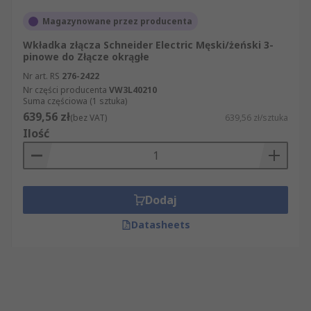
Magazynowane przez producenta
Wkładka złącza Schneider Electric Męski/żeński 3-
pinowe do Złącze okrągłe
Nr art. RS
276-2422
Nr części producenta
VW3L40210
Suma częściowa (1 sztuka)
639,56 zł
(bez VAT)
639,56 zł/sztuka
Ilość
Dodaj
Datasheets