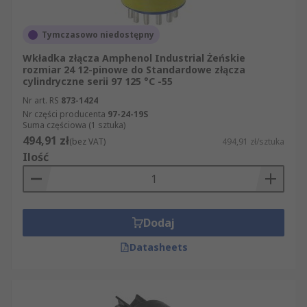
chwili składania zamówienia. Dokładamy
wszelkich starań, by oferowane przez nas
artykuły z kategorii Wtyczki miały najwyższą
Tymczasowo niedostępny
jakość i spełniały wszystkie standardy
Wkładka złącza Amphenol Industrial Żeńskie
bezpieczeństwa. Udostępniamy dokładne dane
rozmiar 24 12-pinowe do Standardowe złącza
cylindryczne serii 97 125 °C -55
techniczne na temat wszystkich produktów z
sekcji Złącza okrągłe, tak by przed zakupem mogli
Nr art. RS
873-1424
Państwo sprawdzić, czy konkretny artykuł spełnia
Nr części producenta
97-24-19S
Suma częściowa (1 sztuka)
Państwa oczekiwania. Nasza strona internetowa
494,91 zł
(bez VAT)
494,91 zł/sztuka
jest prosta w obsłudze. Mogą Państwo zawęzić
Ilość
wyniki wyszukiwania do konkretnej marki
artykułów z kategorii Wtyczki. Mogą Państwo
sortować wyniki wyszukiwania nie tylko według
marki produktu, ale także według jego nazwy,
Dodaj
producenta czy dostępności w magazynie. Oprócz
artykułów z sekcji Wtyczki mogą Państwo
Datasheets
zamówić także inne produkty z grupy
Elektronika, zasilacze i złącza. W skład naszej
oferty artykułów z grupy Elektronika, zasilacze i