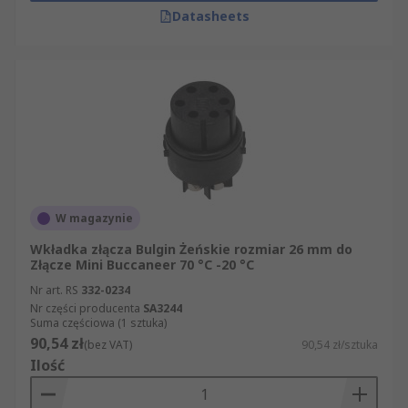
Datasheets
W magazynie
Wkładka złącza Bulgin Żeńskie rozmiar 26 mm do
Złącze Mini Buccaneer 70 °C -20 °C
Nr art. RS
332-0234
Nr części producenta
SA3244
Suma częściowa (1 sztuka)
90,54 zł
(bez VAT)
90,54 zł/sztuka
Ilość