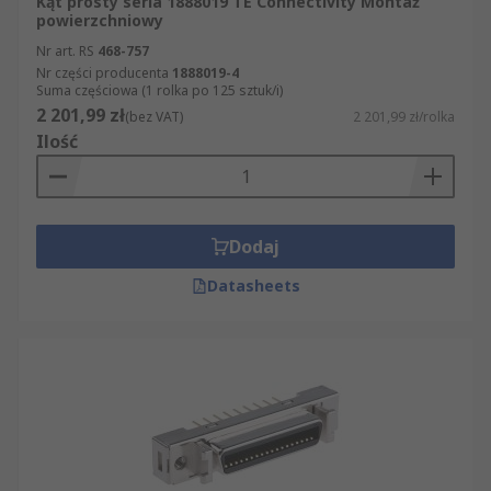
Kąt prosty seria 1888019 TE Connectivity Montaż
powierzchniowy
Nr art. RS
468-757
Nr części producenta
1888019-4
Suma częściowa (1 rolka po 125 sztuk/i)
2 201,99 zł
(bez VAT)
2 201,99 zł/rolka
Ilość
Dodaj
Datasheets