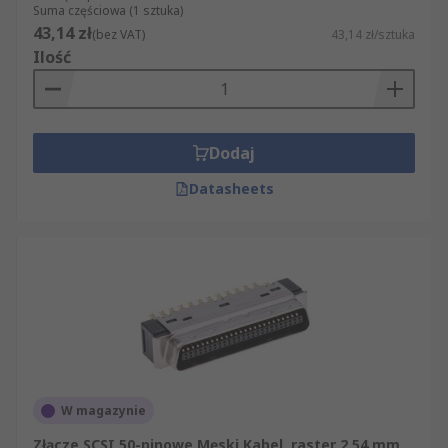
Suma częściowa (1 sztuka)
43,14 zł
(bez VAT)
43,14 zł/sztuka
Ilość
Dodaj
Datasheets
W magazynie
Złącze SCSI 50-pinowe Męski Kabel, raster 2.54 mm