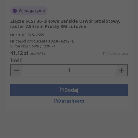
W magazynie
Złącze SCSI 36-pinowe Żeńskie Otwór przelotowy,
raster 2.54 mm Prosty 3M Lutowie
Nr art. RS
515-7555
Nr części producenta
10236-6212PL
Suma częściowa (1 sztuka)
41,12 zł
(bez VAT)
41,12 zł/sztuka
Ilość
Dodaj
Datasheets