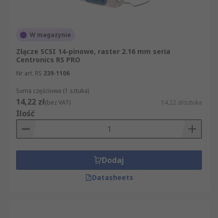
dyski AXA i SATA.
Dostępne są różne styki i odstępy między
W magazynie
stykami, aby umożliwić wybór odpowiedniego
Złącze SCSI 14-pinowe, raster 2.16 mm seria
złącza SCSI do danego zastosowania.
Centronics RS PRO
Nr art. RS
239-1106
Suma częściowa (1 sztuka)
14,22 zł
(bez VAT)
14,22 zł/sztuka
Ilość
Dodaj
Datasheets