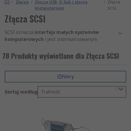
/
Złącza
/
Złącza USB, D Sub i złącza
/
Złącza
komputerowe
SCSI
Złącza SCSI
SCSI oznacza
interfejs małych systemów
komputerowych
i jest znormalizowanym
interfejsem do przesyłania danych między
niektórymi komputerami i urządzeniami
78 Produkty wyświetlane dla Złącza SCSI
peryferyjnymi. Złącza SCSI, często określane jako
interfejsowe, są używane od wiele lat w
zastosowaniach domowych i przemysłowych, i
Filtry
rozwinęły się przez wiele iteracji. Mogą być
używane na przykład do podłączania płyt
Sortuj według
Trafność
głównych do dysków twardych.
Seria złączy SCSI RS obejmuje złącza IDC, często
nazywane wewnętrznym złączem SCSI, które są
zwykle używane do łączenia komponentów
wewnątrz komputera. Popularnym przykładem są