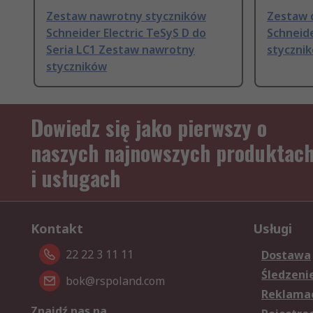
Zestaw nawrotny styczników
Zestaw 
Schneider Electric TeSyS D do
Schneide
Seria LC1 Zestaw nawrotny
styczni
styczników
Dowiedz się jako pierwszy o
naszych najnowszych produktac
i usługach
Kontakt
Usługi
22 22 3 11 11
Dostawa
Śledzeni
bok@rspoland.com
Reklamac
Znajdź nas na