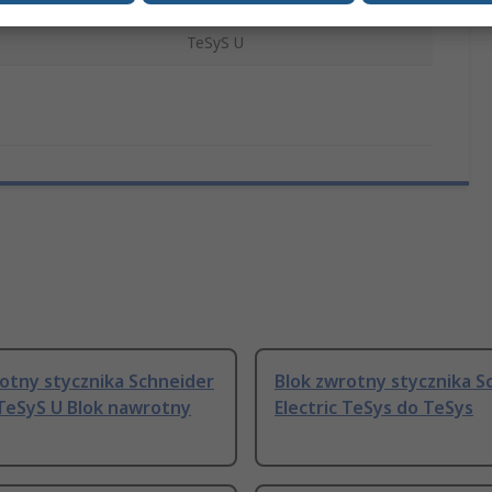
TeSyS U
otny stycznika Schneider
Blok zwrotny stycznika S
 TeSyS U Blok nawrotny
Electric TeSys do TeSys