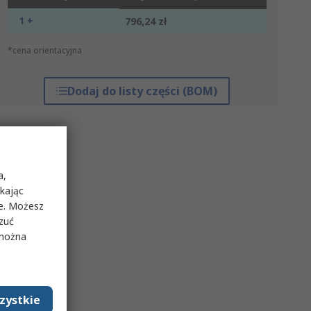
1 +
796,24 zł
*cena orientacyjna
Dodaj do listy części (BOM)
a,
ikając
ie. Możesz
rzuć
 można
zystkie