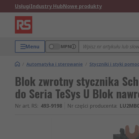
Usługi
Industry Hub
Nowe produkty
Menu
MPN
/
Automatyka i sterowanie
/
Styczniki i styki pomo
Blok zwrotny stycznika Sch
do Seria TeSys U Blok nawr
Nr art. RS
:
493-9198
Nr części producenta
:
LU2MB