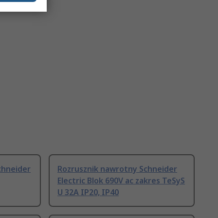
chneider
Rozrusznik nawrotny Schneider
Electric Blok 690V ac zakres TeSyS
U 32A IP20, IP40