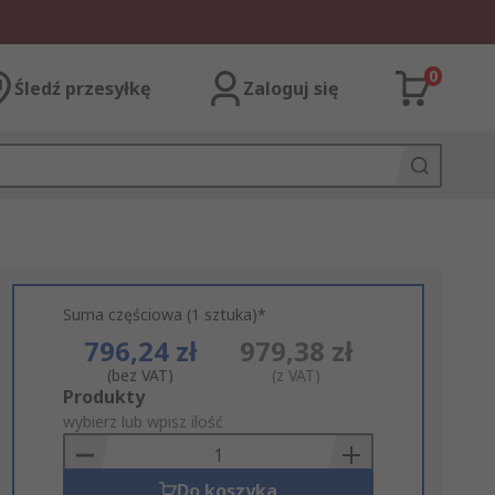
0
Śledź przesyłkę
Zaloguj się
Suma częściowa (1 sztuka)*
796,24 zł
979,38 zł
(bez VAT)
(z VAT)
Add
Produkty
to
wybierz lub wpisz ilość
Basket
Do koszyka