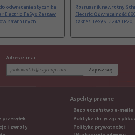
do odwracania stycznika
Rozrusznik nawrotny Sch
r Electric TeSys Zestaw
Electric Odwracalność 69
ków nawrotnych
zakres TeSyS U 24A IP20,
Adres e-mail
h
Zapisz się
Aspekty prawne
Bezpieczeństwo e-maila
e przesyłek
Polityka dotycząca plikó
je i zwroty
Polityka prywatności