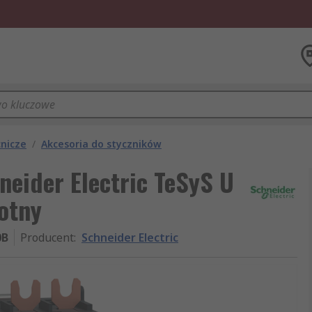
cnicze
/
Akcesoria do styczników
neider Electric TeSyS U
otny
0B
Producent
:
Schneider Electric