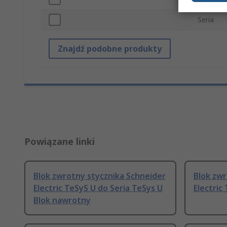
Seria
Znajdź podobne produkty
Powiązane linki
Blok zwrotny stycznika Schneider
Blok zwr
Electric TeSyS U do Seria TeSys U
Electric
Blok nawrotny