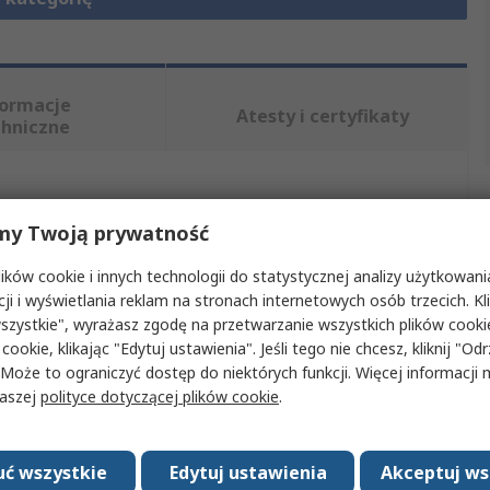
formacje
Atesty i certyfikaty
chniczne
, wybierając jeden lub więcej atrybutów.
my Twoją prywatność
t
Wartość
ków cookie i innych technologii do statystycznej analizy użytkowani
cji i wyświetlania reklam na stronach internetowych osób trzecich. Kl
Schneider Electric
szystkie", wyrażasz zgodę na przetwarzanie wszystkich plików cook
 cookie, klikając "Edytuj ustawienia". Jeśli tego nie chcesz, kliknij "Od
uktu
Blok zwrotny stycznika
 Może to ograniczyć dostęp do niektórych funkcji. Więcej informacji
naszej
polityce dotyczącej plików cookie
.
esorium
Blok nawrotny
u z
Seria TeSys U
ć wszystkie
Edytuj ustawienia
Akceptuj ws
atwierdzenia
No