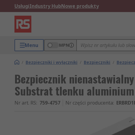
Usługi
Industry Hub
Nowe produkty
Menu
MPN
/
Bezpieczniki i wyłączniki
/
Bezpieczniki
/
Bezpiecz
Bezpiecznik nienastawialny
Substrat tlenku aluminium
Nr art. RS
:
759-4757
Nr części producenta
:
ERBRD1