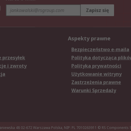
h
Zapisz się
Aspekty prawne
Bezpieczeństwo e-maila
e przesyłek
Polityka dotycząca plikó
je i zwroty
Polityka prywatności
cja
Użytkowanie witryny
Zastrzeżenia prawne
Warunki Sprzedaży
aniewska 48 02-672 Warszawa Polska, NIP: PL 7010263911
© RS Components Sp