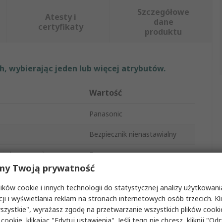
Szczegółowe
Atesty i
dane
certyfikaty
produktu
, wybierając jeden lub więcej atrybutów.
Wartość
Panasonic
Bezpiecznik nienastawialny
nia bezpiecznika
F
my Twoją prywatność
u
Substrat tlenku aluminium
ków cookie i innych technologii do statystycznej analizy użytkowani
0.39mm
cji i wyświetlania reklam na stronach internetowych osób trzecich. Kl
szystkie", wyrażasz zgodę na przetwarzanie wszystkich plików cook
eratura robocza
-40°C
 cookie, klikając "Edytuj ustawienia". Jeśli tego nie chcesz, kliknij "Od