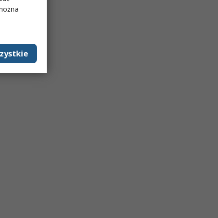
 można
zystkie