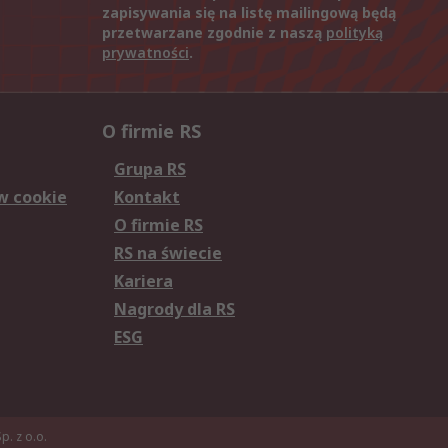
zapisywania się na listę mailingową będą
przetwarzane zgodnie z naszą
polityką
prywatności
.
O firmie RS
Grupa RS
w cookie
Kontakt
O firmie RS
RS na świecie
Kariera
Nagrody dla RS
ESG
. z o.o.