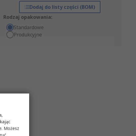
Dodaj do listy części (BOM)
Rodzaj opakowania:
Standardowe
Produkcyjne
a,
ikając
ie. Możesz
rzuć