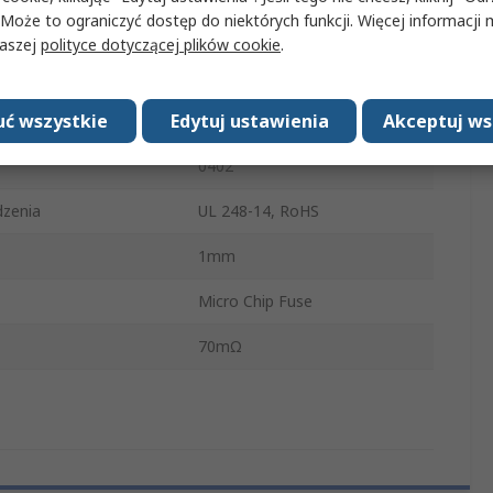
 Może to ograniczyć dostęp do niektórych funkcji. Więcej informacji
 bezpiecznika
Szybkie działanie
naszej
polityce dotyczącej plików cookie
.
łącznika
300A
ć wszystkie
Edytuj ustawienia
Akceptuj ws
mperatura robocza
125°C
0402
zenia
UL 248-14, RoHS
1mm
Micro Chip Fuse
70mΩ