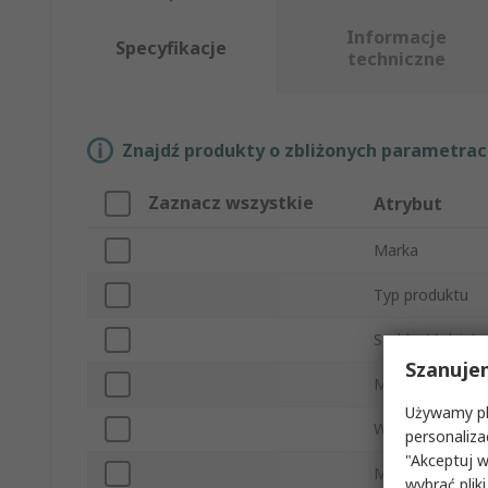
Informacje
Specyfikacje
techniczne
Znajdź produkty o zbliżonych parametrach
Zaznacz wszystkie
Atrybut
Marka
Typ produktu
Szybkość działa
Szanuje
Materiał korpus
Używamy pli
Wysokość
personaliza
"Akceptuj w
Minimalna temp
wybrać pliki