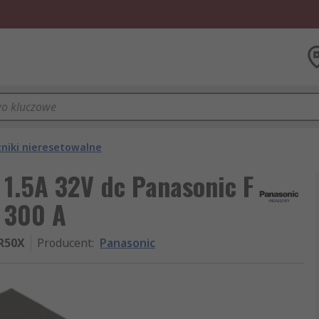
niki nieresetowalne
 1.5A 32V dc Panasonic F
 300 A
R50X
Producent
:
Panasonic