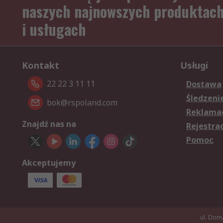
naszych najnowszych produktac
i usługach
Kontakt
Usługi
22 22 3 11 11
Dostawa
Śledzeni
bok@rspoland.com
Reklamac
Znajdź nas na
Rejestra
Pomoc
Akceptujemy
ul. Dom