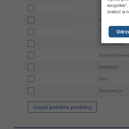
wszystkie".
Charakterystyka
znaleźć w 
Obciążalność wy
Odrzu
Maksymalna te
Typ obudowy
Normy/Zatwierd
Głębokość
Seria
Rezystancja
Znajdź podobne produkty