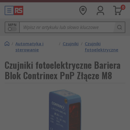
0
MPN
/
Automatyka i
/
Czujniki
/
Czujniki
sterowanie
fotoelektryczne
Czujniki fotoelektryczne Bariera
Blok Contrinex PnP Złącze M8