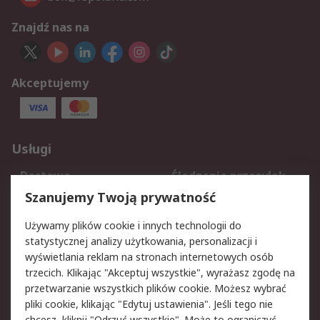
Znajdź nas na
Akceptujemy
Usługi
Dostawa
Śledzenie przesyłek
Reklamacje i zwroty
Rejestracja
Szanujemy Twoją prywatność
Pomoc
Używamy plików cookie i innych technologii do
statystycznej analizy użytkowania, personalizacji i
Aspekty prawne
wyświetlania reklam na stronach internetowych osób
trzecich. Klikając "Akceptuj wszystkie", wyrażasz zgodę na
Bezpieczeństwo e-
Polityka dotycząca
przetwarzanie wszystkich plików cookie. Możesz wybrać
maila
plików cookie
pliki cookie, klikając "Edytuj ustawienia". Jeśli tego nie
Polityka prywatności
Użytkowanie witryny
chcesz, kliknij "Odrzuć wszystkie". Może to ograniczyć