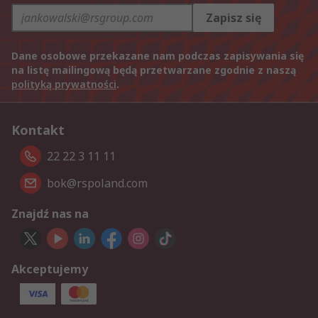
Zapisz się
Dane osobowe przekazane nam podczas zapisywania się
na listę mailingową będą przetwarzane zgodnie z naszą
polityką prywatności
.
Kontakt
22 22 3 11 11
bok@rspoland.com
Znajdź nas na
Akceptujemy