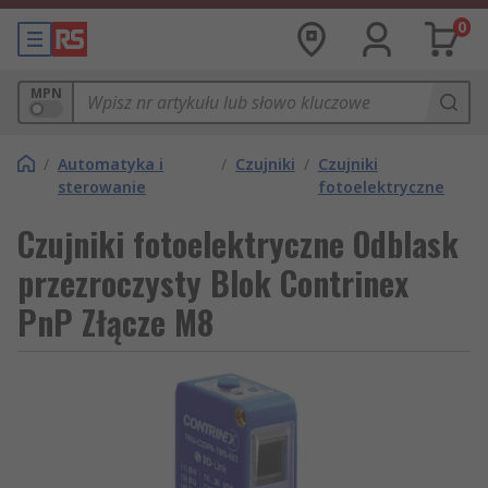
0
MPN
/
Automatyka i
/
Czujniki
/
Czujniki
sterowanie
fotoelektryczne
Czujniki fotoelektryczne Odblask
przezroczysty Blok Contrinex
PnP Złącze M8