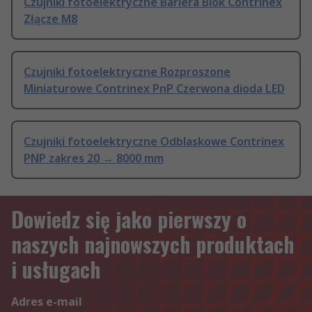
Czujniki fotoelektryczne Bariera Blok Contrinex
Złącze M8
Czujniki fotoelektryczne Rozproszone
Miniaturowe Contrinex PnP Czerwona dioda LED
Czujniki fotoelektryczne Odblaskowe Contrinex
PNP zakres 20 → 8000 mm
Dowiedz się jako pierwszy o
naszych najnowszych produktach
i usługach
Adres e-mail