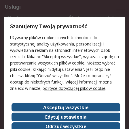
Usługi
Dostawa
Śledzenie przesyłek
Reklamacje i zwroty
Rejestracja
Szanujemy Twoją prywatność
Pomoc
Używamy plików cookie i innych technologii do
statystycznej analizy użytkowania, personalizacji i
Aspekty prawne
wyświetlania reklam na stronach internetowych osób
trzecich. Klikając "Akceptuj wszystkie", wyrażasz zgodę na
Bezpieczeństwo e-
Polityka dotycząca
przetwarzanie wszystkich plików cookie. Możesz wybrać
maila
plików cookie
pliki cookie, klikając "Edytuj ustawienia". Jeśli tego nie
Polityka prywatności
Użytkowanie witryny
chcesz, kliknij "Odrzuć wszystkie". Może to ograniczyć
Zastrzeżenia prawne
Warunki Sprzedaży
dostęp do niektórych funkcji. Więcej informacji można
znaleźć w naszej
polityce dotyczącej plików cookie
.
O firmie RS
Akceptuj wszystkie
Grupa RS
Kontakt
O firmie RS
RS na świecie
Edytuj ustawienia
Kariera
Nagrody dla RS
Odrzuć wszystkie