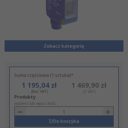
Zobacz kategorię
Suma częściowa (1 sztuka)*
1 195,04 zł
1 469,90 zł
(bez VAT)
(z VAT)
Add
Produkty
to
wybierz lub wpisz ilość
Basket
Do koszyka