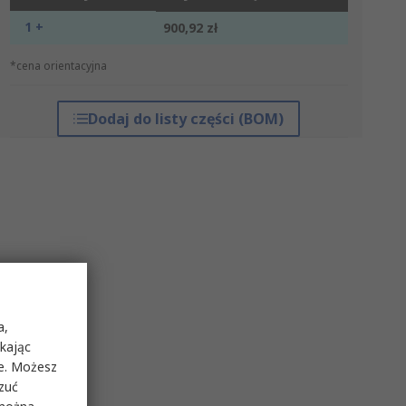
1 +
900,92 zł
*cena orientacyjna
Dodaj do listy części (BOM)
a,
ikając
ie. Możesz
rzuć