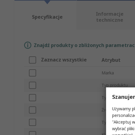
Informacje
Specyfikacje
techniczne
Znajdź produkty o zbliżonych parametrach
Zaznacz wszystkie
Atrybut
Marka
Typ produktu
Szanuje
Typ światłowod
Używamy pli
Źródło światła
personaliza
"Akceptuj w
Typ złącza
wybrać pliki
Klasa IP