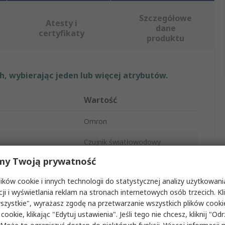
Szczegółowe
Atesty i
dane
certyfikaty
produktu
, wybierając jeden lub więcej atrybutów.
Wartość
Omron
Czujnik światłowodowy
my Twoją prywatność
u
Plastikowy
ków cookie i innych technologii do statystycznej analizy użytkowani
LED
cji i wyświetlania reklam na stronach internetowych osób trzecich. Kl
szystkie", wyrażasz zgodę na przetwarzanie wszystkich plików cook
Kabel
 cookie, klikając "Edytuj ustawienia". Jeśli tego nie chcesz, kliknij "Od
IP67