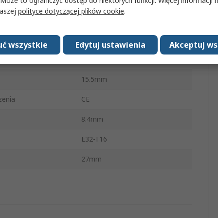
 Może to ograniczyć dostęp do niektórych funkcji. Więcej informacji
naszej
polityce dotyczącej plików cookie
.
wy
Polichlorek winylu, Plastikowy
ratura robocza
-40°C
ć wszystkie
Edytuj ustawienia
Akceptuj ws
peratura robocza
70°C
15.5mm
zenia
CE
8.4mm
E32-T16
27mm