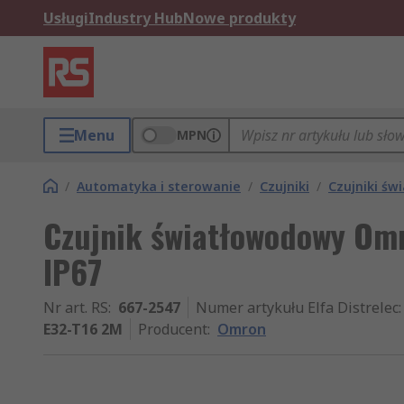
Usługi
Industry Hub
Nowe produkty
Menu
MPN
/
Automatyka i sterowanie
/
Czujniki
/
Czujniki ś
Czujnik światłowodowy Omr
IP67
Nr art. RS
:
667-2547
Numer artykułu Elfa Distrelec
:
E32-T16 2M
Producent
:
Omron