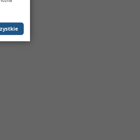
 można
zystkie