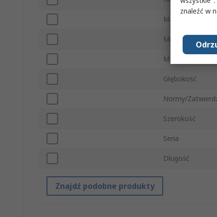
wszystkie".
znaleźć w 
Materiał obudo
Minimalna tempe
Odrzu
Maksymalna tem
Głębokość
Normy/Zatwierd
Szerokość
Seria
Długość
Znajdź podobne produkty