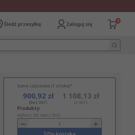
0
Śledź przesyłkę
Zaloguj się
Suma częściowa (1 sztuka)*
900,92 zł
1 108,13 zł
(bez VAT)
(z VAT)
Add
Produkty
to
wybierz lub wpisz ilość
Basket
Do koszyka