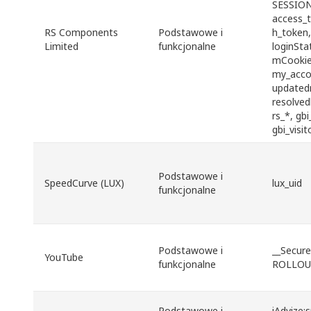
SESSION
access_t
RS Components
Podstawowe i
h_token,
Limited
funkcjonalne
loginSta
mCookie
my_accou
updated
resolved
rs_*, gb
gbi_visit
Podstawowe i
SpeedCurve (LUX)
lux_uid
funkcjonalne
Podstawowe i
__Secure
YouTube
funkcjonalne
ROLLOU
Podstawowe i
iAdvize: