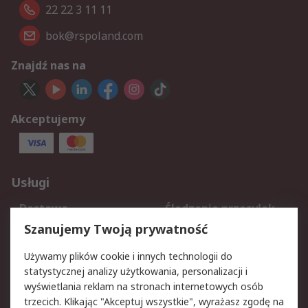
22 22 3 11 11
bok@rspoland.com
Znajdź nas na
Akceptujemy
Usługi
Dostawa
Śledzenie przesyłek
Reklamacje i zwroty
Rejestracja
Szanujemy Twoją prywatność
Pomoc
Używamy plików cookie i innych technologii do
statystycznej analizy użytkowania, personalizacji i
Aspekty prawne
wyświetlania reklam na stronach internetowych osób
trzecich. Klikając "Akceptuj wszystkie", wyrażasz zgodę na
Bezpieczeństwo e-
Polityka dotycząca