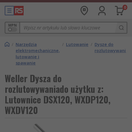
0
MPN
/
Narzędzia
/
Lutowanie
/
Dysze do
elektromechaniczne,
rozlutowywania
lutowanie i
spawanie
Weller Dysza do
rozlutowywaniado użytku z:
Lutownice DSX120, WXDP120,
WXDV120