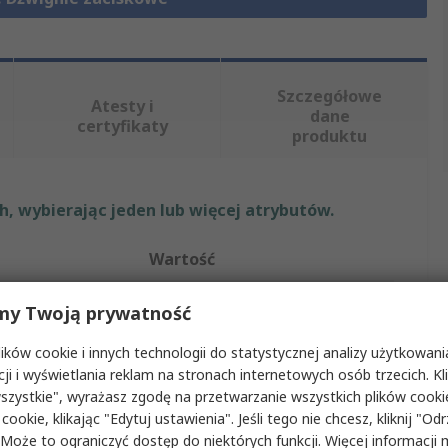
Szczegółowe
Atesty i
dane
certyfikaty
produktu
, wybierając jeden lub więcej atrybutów.
Wartość
RS PRO
my Twoją prywatność
tu
Dźwignia zaciskowa
ków cookie i innych technologii do statystycznej analizy użytkowani
cji i wyświetlania reklam na stronach internetowych osób trzecich. Kl
Dźwignia zaciskowa
szystkie", wyrażasz zgodę na przetwarzanie wszystkich plików cook
 cookie, klikając "Edytuj ustawienia". Jeśli tego nie chcesz, kliknij "Od
tu
Męski
 Może to ograniczyć dostęp do niektórych funkcji. Więcej informacji