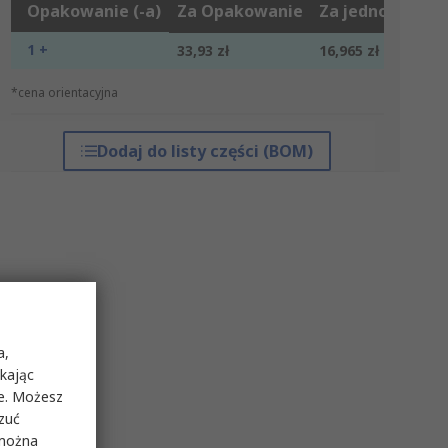
Opakowanie (-a)
Za Opakowanie
Za jednostkę*
1 +
33,93 zł
16,965 zł
*cena orientacyjna
Dodaj do listy części (BOM)
a,
ikając
ie. Możesz
rzuć
 można