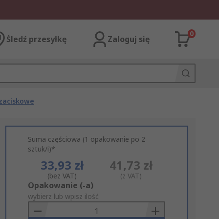
0
Śledź przesyłkę
Zaloguj się
zaciskowe
Suma częściowa (1 opakowanie po 2
sztuk/i)*
33,93 zł
41,73 zł
(bez VAT)
(z VAT)
Add
Opakowanie (-a)
to
wybierz lub wpisz ilość
Basket