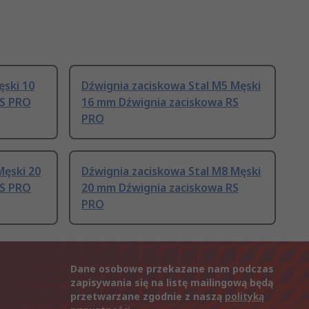
ęski 10
Dźwignia zaciskowa Stal M5 Męski
RS PRO
16 mm Dźwignia zaciskowa RS
PRO
Męski 20
Dźwignia zaciskowa Stal M8 Męski
RS PRO
20 mm Dźwignia zaciskowa RS
PRO
Dane osobowe przekazane nam podczas
zapisywania się na listę mailingową będą
przetwarzane zgodnie z naszą
polityką