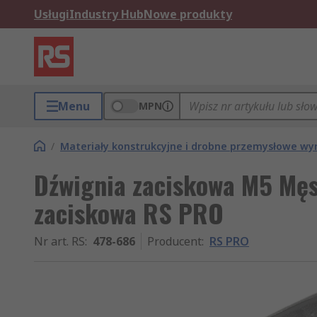
Usługi
Industry Hub
Nowe produkty
Menu
MPN
/
Materiały konstrukcyjne i drobne przemysłowe w
Dźwignia zaciskowa M5 Mę
zaciskowa RS PRO
Nr art. RS
:
478-686
Producent
:
RS PRO