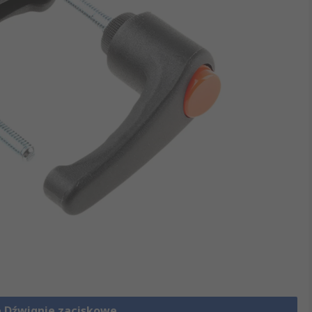
e Dźwignie zaciskowe