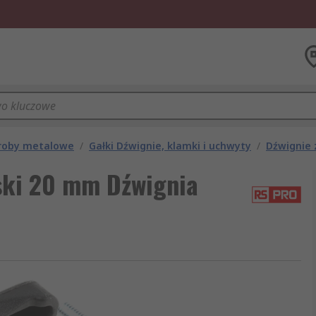
yroby metalowe
/
Gałki Dźwignie, klamki i uchwyty
/
Dźwignie 
ski 20 mm Dźwignia