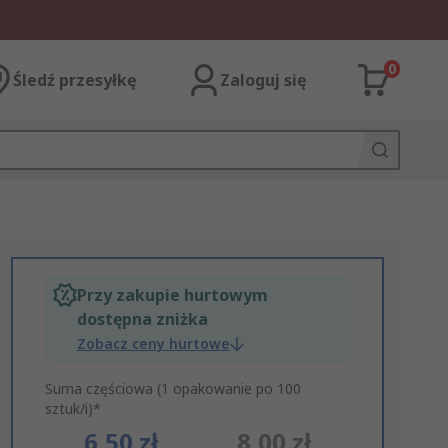
0
Śledź przesyłkę
Zaloguj się
Przy zakupie hurtowym
dostępna zniżka
Zobacz ceny hurtowe
Suma częściowa (1 opakowanie po 100
sztuk/i)*
6,50 zł
8,00 zł