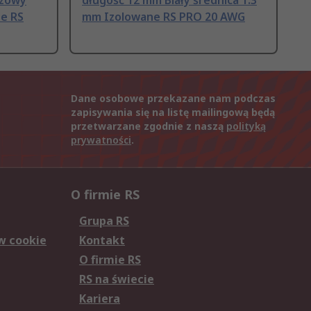
czowy
długość 12 mm Biały średnica 1.3
ne RS
mm Izolowane RS PRO 20 AWG
Dane osobowe przekazane nam podczas
zapisywania się na listę mailingową będą
przetwarzane zgodnie z naszą
polityką
prywatności
.
O firmie RS
Grupa RS
w cookie
Kontakt
O firmie RS
RS na świecie
Kariera