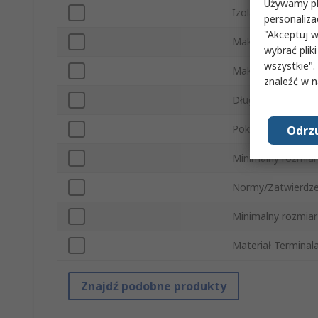
Używamy pli
Izolacja
personaliza
"Akceptuj w
Maksymalny rozm
wybrać pliki
wszystkie".
Maksymalny rozm
znaleźć w 
Długość całkowita
Pokrycie Powłoki 
Odrzu
Minimalny rozmia
Normy/Zatwierdze
Minimalny rozmia
Materiał Terminal
Znajdź podobne produkty