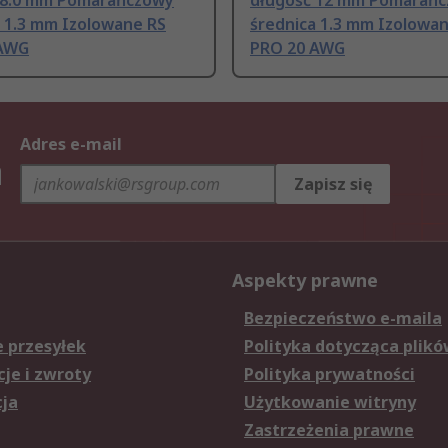
 8.0 mm Pomarańczowy
długość 12 mm Pomarań
a 1.3 mm Izolowane RS
średnica 1.3 mm Izolowa
 AWG
PRO 20 AWG
Adres e-mail
h
Zapisz się
Aspekty prawne
Bezpieczeństwo e-maila
e przesyłek
Polityka dotycząca plikó
je i zwroty
Polityka prywatności
cja
Użytkowanie witryny
Zastrzeżenia prawne