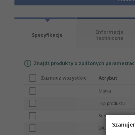
Informacje
Specyfikacje
techniczne
Znajdź produkty o zbliżonych parametrach
Zaznacz wszystkie
Atrybut
Marka
Typ produktu
Średnica styku
Szanuje
Długość styku