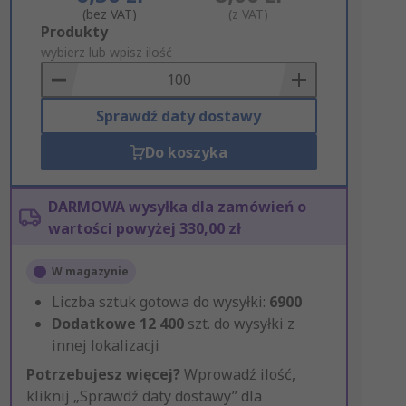
(bez VAT)
(z VAT)
Add
Produkty
to
wybierz lub wpisz ilość
Basket
Sprawdź daty dostawy
Do koszyka
DARMOWA wysyłka dla zamówień o
wartości powyżej 330,00 zł
W magazynie
Liczba sztuk gotowa do wysyłki:
6900
Dodatkowe
12 400
szt. do wysyłki z
innej lokalizacji
Potrzebujesz więcej?
Wprowadź ilość,
kliknij „Sprawdź daty dostawy” dla