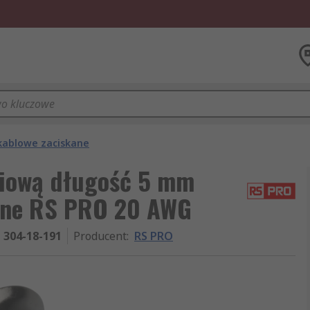
kablowe zaciskane
niową długość 5 mm
wane RS PRO 20 AWG
304-18-191
Producent
:
RS PRO