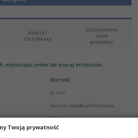
Szczegółowe
Atesty i
dane
certyfikaty
produktu
, wybierając jeden lub więcej atrybutów.
Wartość
RS PRO
Zacisnąć nasadkę pierścieniową
1.3mm
my Twoją prywatność
5mm