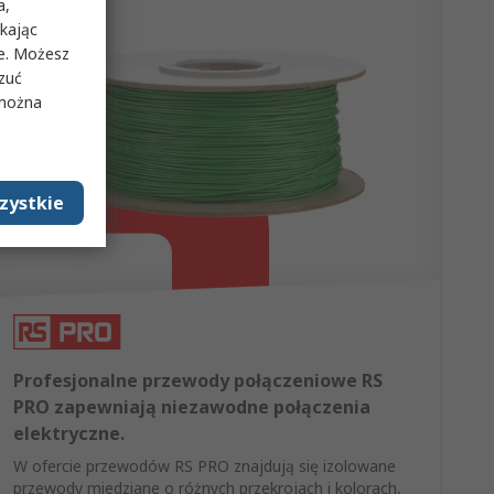
a,
ikając
ie. Możesz
rzuć
 można
zystkie
Profesjonalne przewody połączeniowe RS
PRO zapewniają niezawodne połączenia
elektryczne.
W ofercie przewodów RS PRO znajdują się izolowane
przewody miedziane o różnych przekrojach i kolorach,