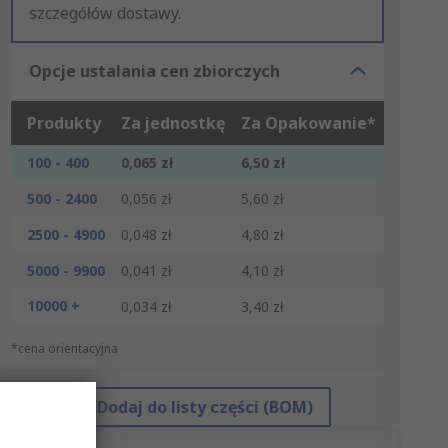
szczegółów dostawy.
Opcje ustalania cen zbiorczych
Produkty
Za jednostkę
Za Opakowanie*
100 - 400
0,065 zł
6,50 zł
500 - 2400
0,056 zł
5,60 zł
2500 - 4900
0,048 zł
4,80 zł
5000 - 9900
0,041 zł
4,10 zł
10000 +
0,034 zł
3,40 zł
*cena orientacyjna
Dodaj do listy części (BOM)