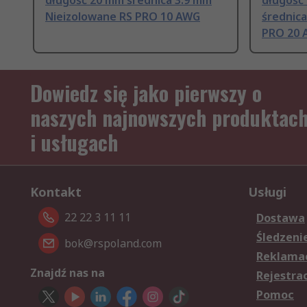
długość 20 mm średnica 3.9 mm
długość
Nieizolowane RS PRO 10 AWG
średnic
PRO 20
Dowiedz się jako pierwszy o
naszych najnowszych produktac
i usługach
Kontakt
Usługi
22 22 3 11 11
Dostawa
Śledzeni
bok@rspoland.com
Reklamac
Znajdź nas na
Rejestra
Pomoc