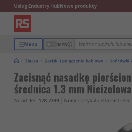
Usługi
Industry Hub
Nowe produkty
Menu
MPN
/
Złącza
/
Zaciski i połączenia kablowe
/
Końcówki 
Zacisnąć nasadkę pierście
średnica 1.3 mm Nieizolo
Nr art. RS
:
178-7339
Numer artykułu Elfa Distrelec
: